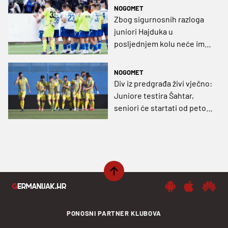
NOGOMET
Zbog sigurnosnih razloga
juniori Hajduka u
posljednjem kolu neće imati
podršku navijača
NOGOMET
Div iz predgrađa živi vječno:
Juniore testira Šahtar,
seniori će startati od petog
ranga, klupske legende
vode mladež
PONOSNI PARTNER KLUBOVA