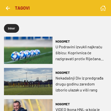
TAGOVI
Inker
NOGOMET
U Podravini izvukli najkraću
šibicu: Koprivnica će
razigravati protiv Riječana
za Drugu NL!
NOGOMET
Nekadašnji Div iz predgrađa
drugu godinu zaredom
izborio ulazak u viši rang
NOGOMET
VIDEO Ikona HNL-a koja je