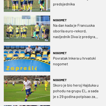
predsjednika
NOGOMET
Na dan kada je Francuska
oborila euro-rekord,
nasljednik Diva iz predgrađa
s istim rezultatom svladao
je Strmec Bedenicu
NOGOMET
Povratak Inkera u hrvatski
nogomet
NOGOMET
Skoro je bio heroj Hajduka u
pohodu na grupu EL, a sada
je s 29 godina potpisao za
šestoligaša