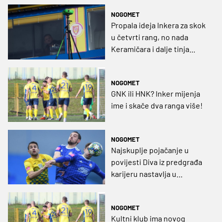
NOGOMET
Propala ideja Inkera za skok
u četvrti rang, no nada
Keramičara i dalje tinja...
NOGOMET
GNK ili HNK? Inker mijenja
ime i skače dva ranga više!
NOGOMET
Najskuplje pojačanje u
povijesti Diva iz predgrađa
karijeru nastavlja u
domovini
NOGOMET
Kultni klub ima novog