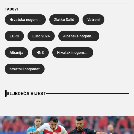
TAGOVI
Hrvatska nogometna reprezentacija
Zlatko Dalić
Vatreni
EURO
Euro 2024
Albanska nogometna reprezentacija
Albanija
HNS
Hrvatski nogometni savez
hrvatski nogomet
SLJEDEĆA VIJEST