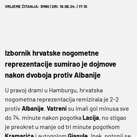
VRIJEME ČITANJA: 3MIN | SRI. 19.06.24. | 17:15
Izbornik hrvatske nogometne
reprezentacije sumirao je dojmove
nakon dvoboja protiv Albanije
U pravoj drami u Hamburgu, hrvatska
nogometna reprezentacija remizirala je 2-2
protiv
Albanije
.
Vatreni
su imali gol minusa sve
do 74. minute nakon pogotka
Lacija
, no stigao
je preokret u manje od tri minute pogotkom
Kramarića
i autogolom
Gjasule
. Ipak, potonji se