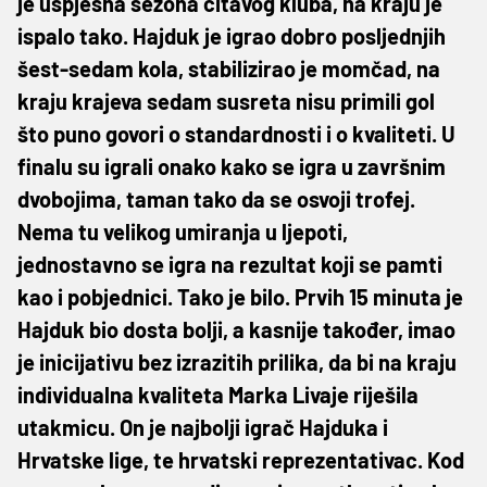
je uspješna sezona čitavog kluba, na kraju je
ispalo tako. Hajduk je igrao dobro posljednjih
šest-sedam kola, stabilizirao je momčad, na
kraju krajeva sedam susreta nisu primili gol
što puno govori o standardnosti i o kvaliteti. U
finalu su igrali onako kako se igra u završnim
dvobojima, taman tako da se osvoji trofej.
Nema tu velikog umiranja u ljepoti,
jednostavno se igra na rezultat koji se pamti
kao i pobjednici. Tako je bilo. Prvih 15 minuta je
Hajduk bio dosta bolji, a kasnije također, imao
je inicijativu bez izrazitih prilika, da bi na kraju
individualna kvaliteta Marka Livaje riješila
utakmicu. On je najbolji igrač Hajduka i
Hrvatske lige, te hrvatski reprezentativac. Kod