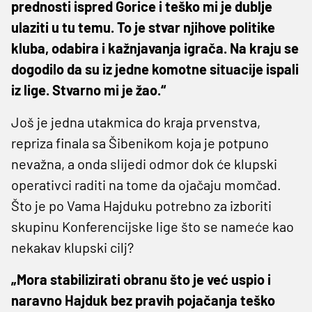
prednosti ispred Gorice i teško mi je dublje
ulaziti u tu temu. To je stvar njihove politike
kluba, odabira i kažnjavanja igrača. Na kraju se
dogodilo da su iz jedne komotne situacije ispali
iz lige. Stvarno mi je žao.“
Još je jedna utakmica do kraja prvenstva,
repriza finala sa Šibenikom koja je potpuno
nevažna, a onda slijedi odmor dok će klupski
operativci raditi na tome da ojačaju momčad.
Što je po Vama Hajduku potrebno za izboriti
skupinu Konferencijske lige što se nameće kao
nekakav klupski cilj?
„Mora stabilizirati obranu što je već uspio i
naravno Hajduk bez pravih pojačanja teško