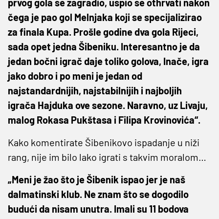
prvog gola se zagradio, uspio se othrvati nakon
čega je pao gol Melnjaka koji se specijalizirao
za finala Kupa. Prošle godine dva gola Rijeci,
sada opet jedna Šibeniku. Interesantno je da
jedan bočni igrač daje toliko golova, Inače, igra
jako dobro i po meni je jedan od
najstandardnijih, najstabilnijih i najboljih
igrača Hajduka ove sezone. Naravno, uz Livaju,
malog Rokasa Pukštasa i Filipa Krovinovića“.
Kako komentirate Šibenikovo ispadanje u niži
rang, nije im bilo lako igrati s takvim moralom…
„Meni je žao što je Šibenik ispao jer je naš
dalmatinski klub. Ne znam što se dogodilo
budući da nisam unutra. Imali su 11 bodova