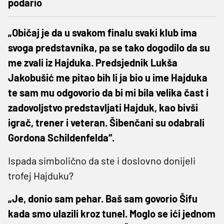
podario
„Običaj je da u svakom finalu svaki klub ima
svoga predstavnika, pa se tako dogodilo da su
me zvali iz Hajduka. Predsjednik Lukša
Jakobušić me pitao bih li ja bio u ime Hajduka
te sam mu odgovorio da bi mi bila velika čast i
zadovoljstvo predstavljati Hajduk, kao bivši
igrač, trener i veteran. Šibenčani su odabrali
Gordona Schildenfelda“.
Ispada simbolično da ste i doslovno donijeli
trofej Hajduku?
„Je, donio sam pehar. Baš sam govorio Šifu
kada smo ulazili kroz tunel. Moglo se ići jednom