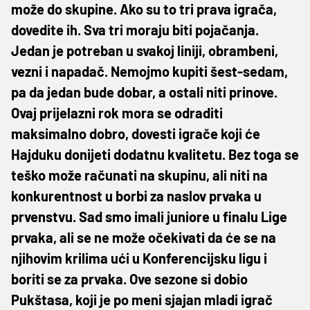
može do skupine. Ako su to tri prava igrača,
dovedite ih. Sva tri moraju biti pojačanja.
Jedan je potreban u svakoj liniji, obrambeni,
vezni i napadač. Nemojmo kupiti šest-sedam,
pa da jedan bude dobar, a ostali niti prinove.
Ovaj prijelazni rok mora se odraditi
maksimalno dobro, dovesti igrače koji će
Hajduku donijeti dodatnu kvalitetu. Bez toga se
teško može računati na skupinu, ali niti na
konkurentnost u borbi za naslov prvaka u
prvenstvu. Sad smo imali juniore u finalu Lige
prvaka, ali se ne može očekivati da će se na
njihovim krilima ući u Konferencijsku ligu i
boriti se za prvaka. Ove sezone si dobio
Pukštasa, koji je po meni sjajan mladi igrač