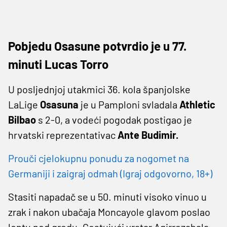
Pobjedu Osasune potvrdio je u 77.
minuti Lucas Torro
U posljednjoj utakmici 36. kola španjolske
LaLige
Osasuna
je u Pamploni svladala
Athletic
Bilbao
s 2-0, a vodeći pogodak postigao je
hrvatski reprezentativac
Ante Budimir.
Prouči cjelokupnu ponudu za nogomet na
Germaniji i zaigraj odmah (Igraj odgovorno, 18+)
Stasiti napadač se u 50. minuti visoko vinuo u
zrak i nakon ubačaja Moncayole glavom poslao
loptu pod gredu. Gostujući vratar Agirrezabala