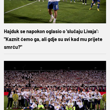
Hajduk se napokon oglasio o 'slučaju Livaja':
"Kaznit ćemo ga, ali gdje su svi kad mu prijete
smrću?"