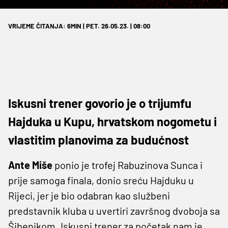
VRIJEME ČITANJA: 6MIN | PET. 26.05.23. | 08:00
Iskusni trener govorio je o trijumfu
Hajduka u Kupu, hrvatskom nogometu i
vlastitim planovima za budućnost
Ante Miše
ponio je trofej Rabuzinova Sunca i
prije samoga finala, donio sreću Hajduku u
Rijeci, jer je bio odabran kao službeni
predstavnik kluba u uvertiri završnog dvoboja sa
Šibenikom. Iskusni trener za početak nam je