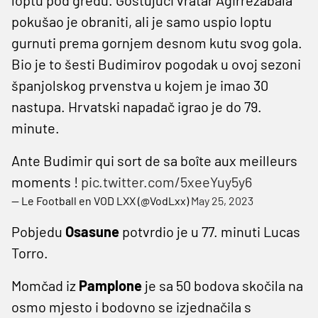
pokušao je obraniti, ali je samo uspio loptu
gurnuti prema gornjem desnom kutu svog gola.
Bio je to šesti Budimirov pogodak u ovoj sezoni
španjolskog prvenstva u kojem je imao 30
nastupa. Hrvatski napadač igrao je do 79.
minute.
Ante Budimir qui sort de sa boîte aux meilleurs
moments !
pic.twitter.com/5xeeYuy5y6
— Le Football en VOD LXX (@VodLxx)
May 25, 2023
Pobjedu
Osasune
potvrdio je u 77. minuti Lucas
Torro.
Momčad iz
Pamplone
je sa 50 bodova skočila na
osmo mjesto i bodovno se izjednačila s