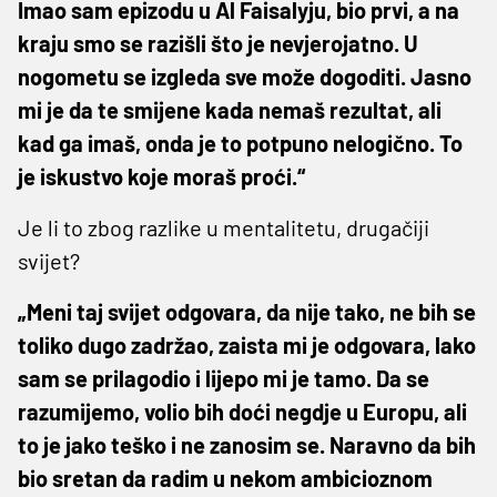
Imao sam epizodu u Al Faisalyju, bio prvi, a na
kraju smo se razišli što je nevjerojatno. U
nogometu se izgleda sve može dogoditi. Jasno
mi je da te smijene kada nemaš rezultat, ali
kad ga imaš, onda je to potpuno nelogično. To
je iskustvo koje moraš proći.“
Je li to zbog razlike u mentalitetu, drugačiji
svijet?
„Meni taj svijet odgovara, da nije tako, ne bih se
toliko dugo zadržao, zaista mi je odgovara, lako
sam se prilagodio i lijepo mi je tamo. Da se
razumijemo, volio bih doći negdje u Europu, ali
to je jako teško i ne zanosim se. Naravno da bih
bio sretan da radim u nekom ambicioznom