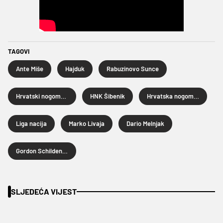
TAGOVI
Ante Miše
Hajduk
Rabuzinovo Sunce
Hrvatski nogometni kup
HNK Šibenik
Hrvatska nogometna reprezentacija
Liga nacija
Marko Livaja
Dario Melnjak
Gordon Schildenfeld
SLJEDEĆA VIJEST