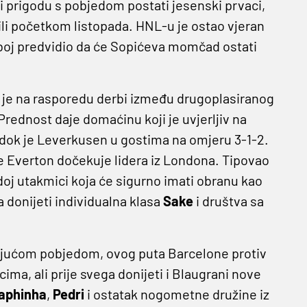
i prigodu s pobjedom postati jesenski prvaci,
li početkom listopada. HNL-u je ostao vjeran
oboj predvidio da će Sopićeva momčad ostati
e je na rasporedu derbi između drugoplasiranog
rednost daje domaćinu koji je uvjerljiv na
 dok je Leverkusen u gostima na omjeru 3-1-2.
e Everton dočekuje lidera iz Londona. Tipovao
doj utakmici koja će sigurno imati obranu kao
a donijeti individualna klasa
Sake
i društva sa
tujućom pobjedom, ovog puta Barcelone protiv
cima, ali prije svega donijeti i Blaugrani nove
aphinha
,
Pedri
i ostatak nogometne družine iz