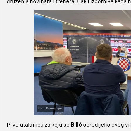
druženja novinara i trenera. Čak i izbornika kada 
Foto: Germanijak
Prvu utakmicu za koju se
Bilić
opredijelio ovog v