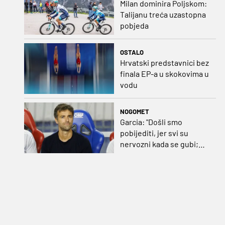
Milan dominira Poljskom:
Talijanu treća uzastopna
pobjeda
OSTALO
Hrvatski predstavnici bez
finala EP-a u skokovima u
vodu
NOGOMET
Garcia: "Došli smo
pobijediti, jer svi su
nervozni kada se gubi;
Pukštas: "Moja emotivna
utakmica pred djedom i
bakom"