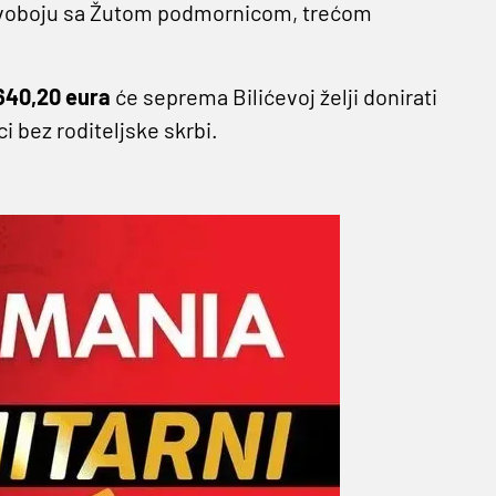
u dvoboju sa Žutom podmornicom, trećom
640,20 eura
će seprema Bilićevoj želji donirati
ci bez roditeljske skrbi.