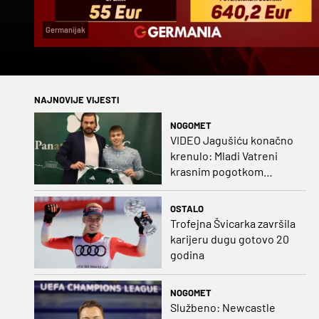
Germanijak
NAJNOVIJE VIJESTI
NOGOMET
VIDEO Jagušiću konačno
krenulo: Mladi Vatreni
krasnim pogotkom
potvrdio sjajnu formu
OSTALO
Trofejna Švicarka završila
karijeru dugu gotovo 20
godina
NOGOMET
Službeno: Newcastle