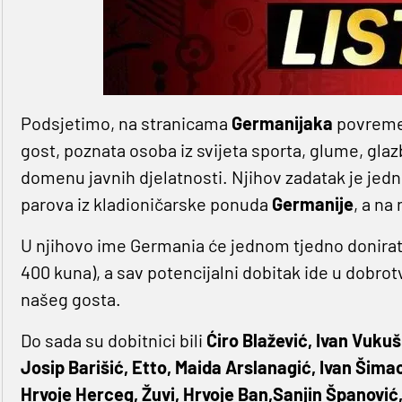
Podsjetimo, na stranicama
Germanijaka
povremen
gost, poznata osoba iz svijeta sporta, glume, glaz
domenu javnih djelatnosti. Njihov zadatak je jed
parova iz kladioničarske ponuda
Germanije
, a na
U njihovo ime Germania će jednom tjedno donira
400 kuna), a sav potencijalni dobitak ide u dobrot
našeg gosta.
Do sada su dobitnici bili
Ćiro Blažević, Ivan Vukuš
Josip Barišić, Etto, Maida Arslanagić, Ivan Šimac
Hrvoje Herceg, Žuvi, Hrvoje Ban,Sanjin Španović,