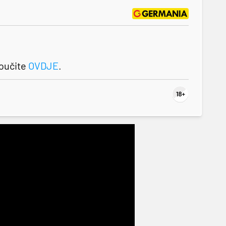
roučite
OVDJE
.