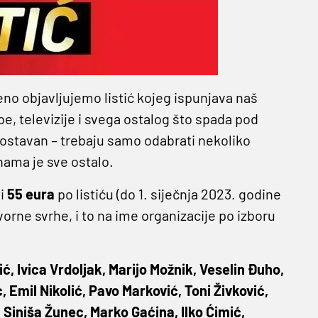
o objavljujemo listić kojeg ispunjava naš
be, televizije i svega ostalog što spada pod
nostavan – trebaju samo odabrati nekoliko
 nama je sve ostalo.
ti
55 eura
po listiću (do 1. siječnja 2023. godine
vorne svrhe, i to na ime organizacije po izboru
ić, Ivica Vrdoljak, Marijo Možnik, Veselin Đuho,
, Emil Nikolić, Pavo Marković, Toni Živković,
 Siniša Žunec, Marko Gaćina, Ilko Ćimić,