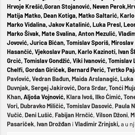
Hrvoje Krešić,Goran Stojanović, Neven Perok,Hrvo
Matija Matko, Dean Kotiga, Matko Saltarić, Karlo 
Marko Vidalina, Jakov Katalinić, Luka Presl, Leo
Marko Šivak, Mate Svalina, Anton Mezulić, Vladi
Jovović, Jurica Bićan, Tomislav Sporiš, Miroslav
Hasančić, Vjekoslav Paun, Karlo Kazinoti, Ivan 
Grcić, Tomislav Gondžić, Viki Ivanović, Tomislav
Chelfi, Gordan Giriček, Bernard Perić, Tvrtko Paj
Pavlović
,
Vedran Bađun
,
Maida Arslanagić
,
Luka
Duvnjak
,
Sergej Jakirović
,
Dora Srdar
,
Tonći Muj
Khan
, Aljoša Vojnović,
Klara Ivoš
,
Ilko Ćimić
,
Tone
Vori
,
Dubravko Miličić
,
Tomislav Dasović
,
Paula N
Vučić
,
Deni Lušić
,
Fabijan Hrnčić
,
Vilson Džoni
,
M
Pasariček
,
Ivan Drožđan
i
Vladimir Zrinjski
,
a u n