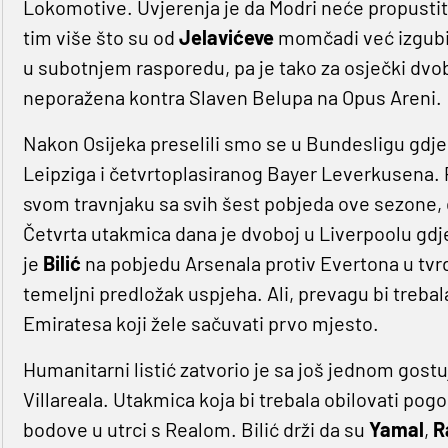
Lokomotive. Uvjerenja je da Modri neće propustit
tim više što su od
Jelavićeve
momčadi već izgubi
u subotnjem rasporedu, pa je tako za osječki dv
neporažena kontra Slaven Belupa na Opus Areni.
Nakon Osijeka preselili smo se u Bundesligu gdj
Leipziga i četvrtoplasiranog Bayer Leverkusena. P
svom travnjaku sa svih šest pobjeda ove sezone,
Četvrta utakmica dana je dvoboj u Liverpoolu gdj
je
Bilić
na pobjedu Arsenala protiv Evertona u tvr
temeljni predložak uspjeha. Ali, prevagu bi trebal
Emiratesa koji žele sačuvati prvo mjesto.
Humanitarni listić zatvorio je sa još jednom gos
Villareala. Utakmica koja bi trebala obilovati pogo
bodove u utrci s Realom. Bilić drži da su
Yamal
,
R