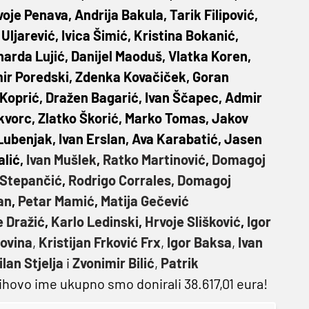
je Penava, Andrija Bakula, Tarik Filipović,
Uljarević, Ivica Šimić, Kristina Bokanić,
narda Lujić, Danijel Maoduš, Vlatka Koren,
mir Poredski, Zdenka Kovačiček, Goran
 Koprić, Dražen Bagarić, Ivan Ščapec, Admir
Škvorc, Zlatko Škorić, Marko Tomas, Jakov
 Lubenjak, Ivan Erslan, Ava Karabatić, Jasen
alić,
Ivan Mušlek
,
Ratko Martinović
,
Domagoj
 Stepančić
,
Rodrigo Corrales,
Domagoj
an
,
Petar Mamić
,
Matija Gečević
 Dražić
,
Karlo Ledinski
,
Hrvoje Slišković
,
Igor
ovina
,
Kristijan Frković Frx
,
Igor Baksa
,
Ivan
ilan Stjelja
i
Zvonimir Bilić
,
Patrik
jihovo ime ukupno smo donirali 38.617,01 eura!