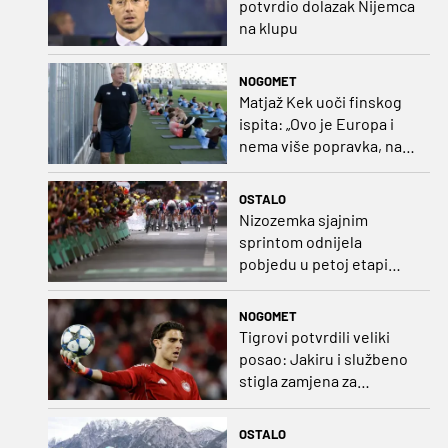
potvrdio dolazak Nijemca
na klupu
NOGOMET
Matjaž Kek uoči finskog
ispita: „Ovo je Europa i
nema više popravka, na
Rujevici se nešto pita i
Rijeku!“
OSTALO
Nizozemka sjajnim
sprintom odnijela
pobjedu u petoj etapi
Toura
NOGOMET
Tigrovi potvrdili veliki
posao: Jakiru i službeno
stigla zamjena za
Pandura
OSTALO