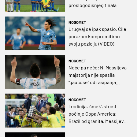
prošlogodišnjeg finala
NOGOMET
Urugvaj se ipak spasio, Čile
porazom kompromitirao
svoju poziciju (VIDEO)
NOGOMET
Neće pa neće: Ni Messijeva
majstorija nije spasila
"gaučose" od rasipanja
bodova na Copa Americi
(VIDEO)
NOGOMET
Tradicija, 'šmek', strast –
počinje Copa America:
Brazil od granita, Messijev
pješčani sat curi