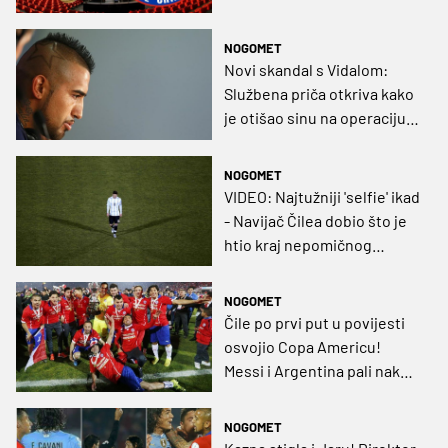
NOGOMET
Novi skandal s Vidalom:
Službena priča otkriva kako
je otišao sinu na operaciju,
a neslužbena...
NOGOMET
VIDEO: Najtužniji 'selfie' ikad
- Navijač Čilea dobio što je
htio kraj nepomičnog
Messija
NOGOMET
Čile po prvi put u povijesti
osvojio Copa Americu!
Messi i Argentina pali nakon
penala (VIDEO)
NOGOMET