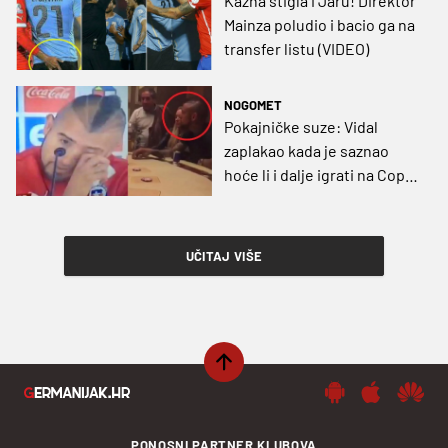
Kazna stigla i Jaru! Direktor
Mainza poludio i bacio ga na
transfer listu (VIDEO)
NOGOMET
Pokajničke suze: Vidal
zaplakao kada je saznao
hoće li i dalje igrati na Copa
Americi (VIDEO)
UČITAJ VIŠE
PONOSNI PARTNER KLUBOVA