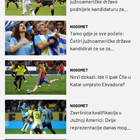
južnoameričke države
podnijele kandidaturu za
Svjetsko prvenstvo
NOGOMET
Tamo gdje je sve počelo:
Četiri južnoameričke države
kandidirat će se za
domaćinstvo Mundijala
2030
NOGOMET
Novi dokazi: Ide li ipak Čile u
Katar umjesto Ekvadora?
NOGOMET
Završnica kvalifikacija u
Južnoj Americi: Dvije
reprezentacije danas mogu
izboriti Katar, pred