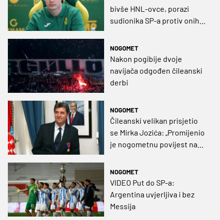
bivše HNL-ovce, porazi
sudionika SP-a protiv onih
bez vize za Mundijal
NOGOMET
Nakon pogibije dvoje
navijača odgođen čileanski
derbi
NOGOMET
Čileanski velikan prisjetio
se Mirka Jozića: „Promijenio
je nogometnu povijest naše
zemlje”
NOGOMET
VIDEO Put do SP-a:
Argentina uvjerljiva i bez
Messija