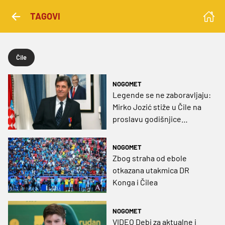
TAGOVI
Čile
NOGOMET
Legende se ne zaboravljaju:
Mirko Jozić stiže u Čile na
proslavu godišnjice
ogromnog uspjeha
NOGOMET
Zbog straha od ebole
otkazana utakmica DR
Konga i Čilea
NOGOMET
VIDEO Debi za aktualne i