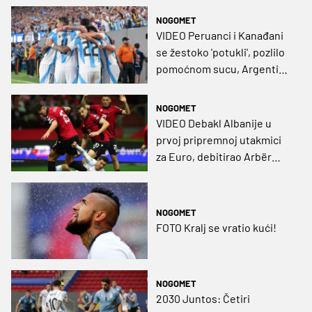
NOGOMET
VIDEO Peruanci i Kanađani
se žestoko 'potukli', pozlilo
pomoćnom sucu, Argentina
izborila četvrtfinale
NOGOMET
VIDEO Debakl Albanije u
prvoj pripremnoj utakmici
za Euro, debitirao Arbër
Hoxha
NOGOMET
FOTO Kralj se vratio kući!
NOGOMET
2030 Juntos: Četiri