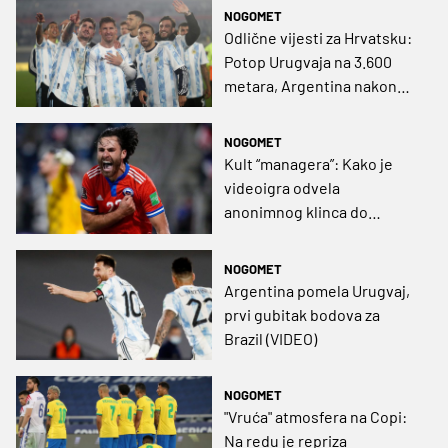
Kolumbijom 'nemoguća
NOGOMET
misijia'
Odlične vijesti za Hrvatsku:
Potop Urugvaja na 3.600
metara, Argentina nakon
'prljavog rata' s Brazilom
izborila Svjetsko prvenstvo
NOGOMET
(VIDEO)
Kult “managera”: Kako je
videoigra odvela
anonimnog klinca do
reprezentacije Čilea
NOGOMET
Argentina pomela Urugvaj,
prvi gubitak bodova za
Brazil (VIDEO)
NOGOMET
"Vruća" atmosfera na Copi:
Na redu je repriza