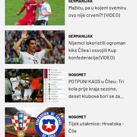
GERMANIJAK
Mažiću, pa u kojem svemiru
ovo nije crveni?! (VIDEO)
GERMANIJAK
Nijemci iskoristili ogroman
kiks Čilea i osvojili Kup
konfederacija (VIDEO)
NOGOMET
POTPUNI KAOS u Čileu: Tri
kola prije kraja sezone,
deset klubova bori se za
naslov!
NOGOMET
Tijek utakmice: Hrvatska -
Čile