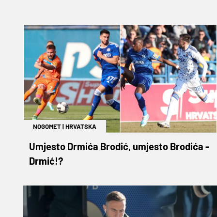
NOGOMET
|
HRVATSKA
Umjesto Drmića Brodić, umjesto Brodića -
Drmić!?