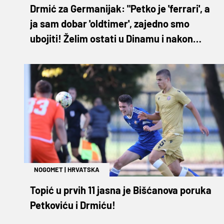
Drmić za Germanijak: "Petko je 'ferrari', a
ja sam dobar 'oldtimer', zajedno smo
ubojiti! Želim ostati u Dinamu i nakon
ljeta!"
NOGOMET
|
HRVATSKA
Topić u prvih 11 jasna je Bišćanova poruka
Petkoviću i Drmiću!