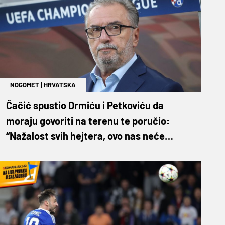
NOGOMET
|
HRVATSKA
Čačić spustio Drmiću i Petkoviću da
moraju govoriti na terenu te poručio:
“Nažalost svih hejtera, ovo nas neće
destabilizirati”