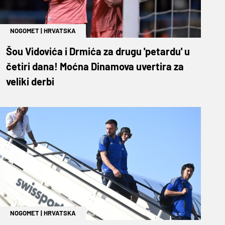
NOGOMET
|
HRVATSKA
Šou Vidovića i Drmića za drugu 'petardu' u
četiri dana! Moćna Dinamova uvertira za
veliki derbi
NOGOMET
|
HRVATSKA