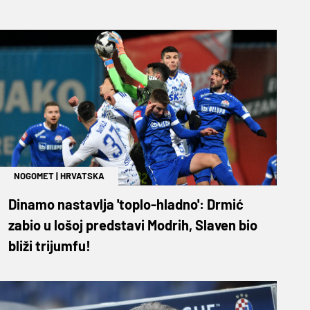
NOGOMET
|
HRVATSKA
Dinamo nastavlja 'toplo-hladno': Drmić
zabio u lošoj predstavi Modrih, Slaven bio
bliži trijumfu!