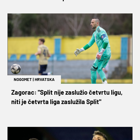
NOGOMET
|
HRVATSKA
Zagorac: "Split nije zaslužio četvrtu ligu,
niti je četvrta liga zaslužila Split"