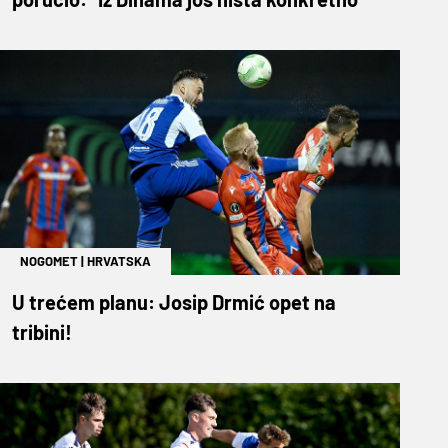
NOGOMET
|
HRVATSKA
U trećem planu: Josip Drmić opet na
tribini!