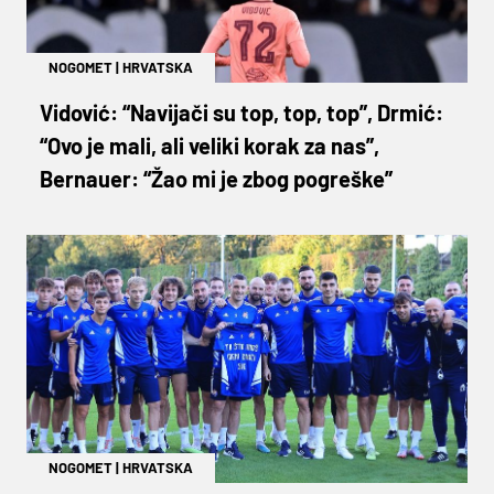
NOGOMET
|
HRVATSKA
Vidović: “Navijači su top, top, top”, Drmić:
“Ovo je mali, ali veliki korak za nas”,
Bernauer: “Žao mi je zbog pogreške”
NOGOMET
|
HRVATSKA