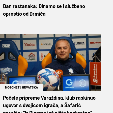
Dan rastanaka: Dinamo se i službeno
oprostio od Drmića
NOGOMET
|
HRVATSKA
Počele pripreme Varaždina, klub raskinuo
ugovor s dvojicom igrača, a Šafarić
poručio: “Iz Dinama još ništa konkretno”