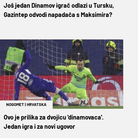
Još jedan Dinamov igrač odlazi u Tursku,
Gazintep odvodi napadača s Maksimira?
NOGOMET
|
HRVATSKA
Ovo je prilika za dvojicu 'dinamovaca'.
Jedan igra i za novi ugovor