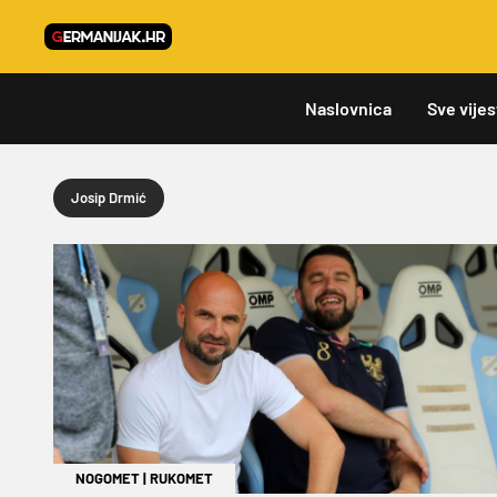
Naslovnica
Sve vijes
Josip Drmić
NOGOMET
|
RUKOMET