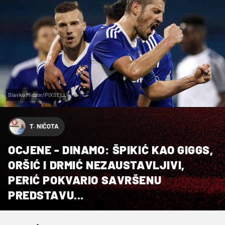
Slavko Midzor/PIXSELL
T. NIČOTA
OCJENE - DINAMO: ŠPIKIĆ KAO GIGGS,
ORŠIĆ I DRMIĆ NEZAUSTAVLJIVI,
PERIĆ POKVARIO SAVRŠENU
PREDSTAVU...