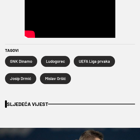
TAGOVI
GNK Dinamo
Ludogorec
UEFA Liga prvaka
Josip Drmić
Mislav Oršić
SLJEDEĆA VIJEST