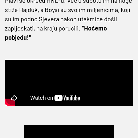
Plavi se okreću HNL-u. Već u subotu im na noge
stiže Hajduk, a Boysi su svojim miljenicima, koji
su im podno Sjevera nakon utakmice došli
zapljeskati, na kraju poručili:
"Hoćemo
pobjedu!"