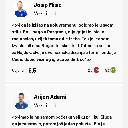
Josip Mišić
Vezni red
<p>I on je izišao na poluvremenu, odigrao je u svom
stilu. Bolji nego u Razgradu, nije griješio, bio je
racionalan, uvijek tamo gdje treba. Tek je jednom
izvisio, ali nisu Bugari to iskoritsili. Odmorio se i on
za Hajduk, ako je ovo naznaka dizanja u formi, onda je
Čačić dobio važnog igrača za derbi.</p>
6.5
ion:minus
ion:plus
Ocjena
20
93
Arijan Ademi
Vezni red
<p>Imao je na samom početku veliku priliku, Sluga
ga ja zaustavio, potom još jedan pokušaj. Bio je