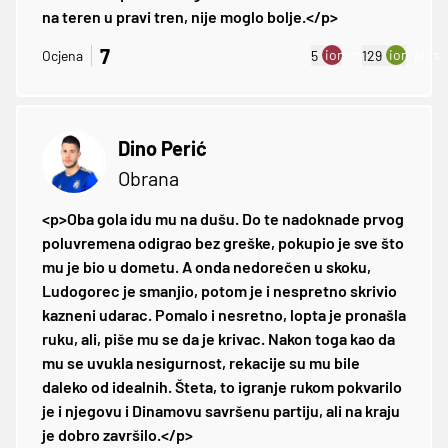
na teren u pravi tren, nije moglo bolje.</p>
7
ion:minus
ion:plus
Ocjena
5
129
Dino Perić
Obrana
<p>Oba gola idu mu na dušu. Do te nadoknade prvog
poluvremena odigrao bez greške, pokupio je sve što
mu je bio u dometu. A onda nedorečen u skoku,
Ludogorec je smanjio, potom je i nespretno skrivio
kazneni udarac. Pomalo i nesretno, lopta je pronašla
ruku, ali, piše mu se da je krivac. Nakon toga kao da
mu se uvukla nesigurnost, rekacije su mu bile
daleko od idealnih. Šteta, to igranje rukom pokvarilo
je i njegovu i Dinamovu savršenu partiju, ali na kraju
je dobro završilo.</p>