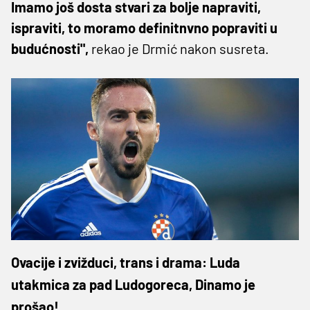
Imamo još dosta stvari za bolje napraviti,
ispraviti, to moramo definitnvno popraviti u
budućnosti",
rekao je Drmić nakon susreta.
Ovacije i zvižduci, trans i drama: Luda
utakmica za pad Ludogoreca, Dinamo je
prošao!