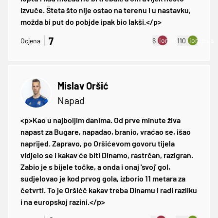
izvuče. Šteta što nije ostao na terenu i u nastavku,
možda bi put do pobjde ipak bio lakši.</p>
7
ion:minus
ion:plus
Ocjena
6
110
Mislav Oršić
Napad
<p>Kao u najboljim danima. Od prve minute živa
napast za Bugare, napadao, branio, vraćao se, išao
naprijed. Zapravo, po Oršićevom govoru tijela
vidjelo se i kakav će biti Dinamo, rastrčan, razigran.
Zabio je s bijele točke, a onda i onaj 'svoj' gol,
sudjelovao je kod prvog gola, izborio 11 metara za
četvrti. To je Oršićč kakav treba Dinamu i radi razliku
i na europskoj razini.</p>