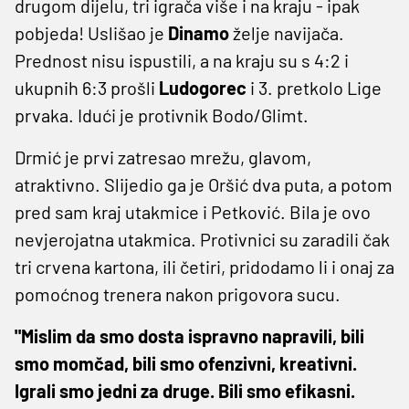
drugom dijelu, tri igrača više i na kraju - ipak
pobjeda! Uslišao je
Dinamo
želje navijača.
Prednost nisu ispustili, a na kraju su s 4:2 i
ukupnih 6:3 prošli
Ludogorec
i 3. pretkolo Lige
prvaka. Idući je protivnik Bodo/Glimt.
Drmić je prvi zatresao mrežu, glavom,
atraktivno. Slijedio ga je Oršić dva puta, a potom
pred sam kraj utakmice i Petković. Bila je ovo
nevjerojatna utakmica. Protivnici su zaradili čak
tri crvena kartona, ili četiri, pridodamo li i onaj za
pomoćnog trenera nakon prigovora sucu.
"Mislim da smo dosta ispravno napravili, bili
smo momčad, bili smo ofenzivni, kreativni.
Igrali smo jedni za druge. Bili smo efikasni.