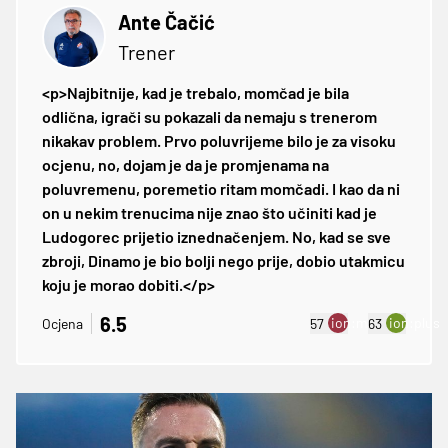
Ante Čačić
Trener
<p>Najbitnije, kad je trebalo, momčad je bila
odlična, igrači su pokazali da nemaju s trenerom
nikakav problem. Prvo poluvrijeme bilo je za visoku
ocjenu, no, dojam je da je promjenama na
poluvremenu, poremetio ritam momčadi. I kao da ni
on u nekim trenucima nije znao što učiniti kad je
Ludogorec prijetio iznednačenjem. No, kad se sve
zbroji, Dinamo je bio bolji nego prije, dobio utakmicu
koju je morao dobiti.</p>
6.5
ion:minus
ion:plus
Ocjena
57
63