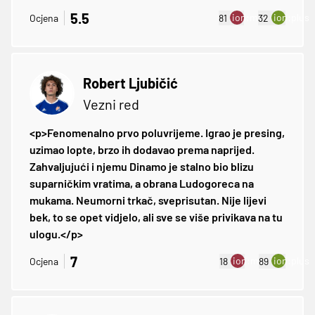
5.5
ion:minus
ion:plus
Ocjena
81
32
Robert Ljubičić
Vezni red
<p>Fenomenalno prvo poluvrijeme. Igrao je presing,
uzimao lopte, brzo ih dodavao prema naprijed.
Zahvaljujući i njemu Dinamo je stalno bio blizu
suparničkim vratima, a obrana Ludogoreca na
mukama. Neumorni trkač, sveprisutan. Nije lijevi
bek, to se opet vidjelo, ali sve se više privikava na tu
ulogu.</p>
7
ion:minus
ion:plus
Ocjena
18
89