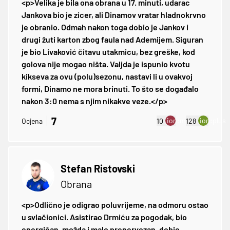
<p>Velika je bila ona obrana u 17. minuti, udarac
Jankova bio je zicer, ali Dinamov vratar hladnokrvno
je obranio. Odmah nakon toga dobio je Jankov i
drugi žuti karton zbog faula nad Ademijem. Siguran
je bio Livaković čitavu utakmicu, bez greške, kod
golova nije mogao ništa. Valjda je ispunio kvotu
kikseva za ovu (polu)sezonu, nastavi li u ovakvoj
formi, Dinamo ne mora brinuti. To što se događalo
nakon 3:0 nema s njim nikakve veze.</p>
7
ion:minus
ion:plus
Ocjena
10
128
Stefan Ristovski
Obrana
<p>Odlično je odigrao poluvrijeme, na odmoru ostao
u svlačionici. Asistirao Drmiću za pogodak, bio
energičan, možda i malo prenervozan, dobio