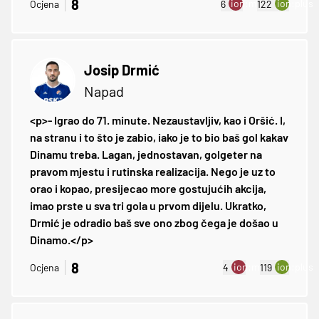
8
ion:minus
ion:plus
Ocjena
6
122
Josip Drmić
Napad
<p>- Igrao do 71. minute. Nezaustavljiv, kao i Oršić. I,
na stranu i to što je zabio, iako je to bio baš gol kakav
Dinamu treba. Lagan, jednostavan, golgeter na
pravom mjestu i rutinska realizacija. Nego je uz to
orao i kopao, presijecao more gostujućih akcija,
imao prste u sva tri gola u prvom dijelu. Ukratko,
Drmić je odradio baš sve ono zbog čega je došao u
Dinamo.</p>
8
ion:minus
ion:plus
Ocjena
4
119