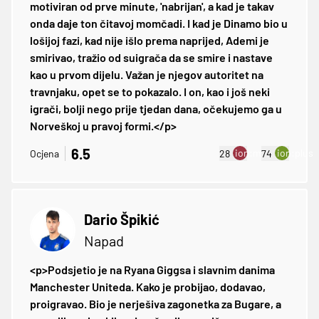
motiviran od prve minute, 'nabrijan', a kad je takav
onda daje ton čitavoj momčadi. I kad je Dinamo bio u
lošijoj fazi, kad nije išlo prema naprijed, Ademi je
smirivao, tražio od suigrača da se smire i nastave
kao u prvom dijelu. Važan je njegov autoritet na
travnjaku, opet se to pokazalo. I on, kao i još neki
igrači, bolji nego prije tjedan dana, očekujemo ga u
Norveškoj u pravoj formi.</p>
6.5
ion:minus
ion:plus
Ocjena
28
74
Dario Špikić
Napad
<p>Podsjetio je na Ryana Giggsa i slavnim danima
Manchester Uniteda. Kako je probijao, dodavao,
proigravao. Bio je nerješiva zagonetka za Bugare, a