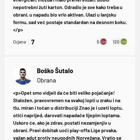
nepotrebni žuti karton. Odradio je sve kako treba u
obrani, u napadu bio vrlo aktivan. Ulazi u lanjsku
formu, sad već postaje standardan na desnom boku.
</p>
7
ion:minus
ion:plus
Ocjena
5
120
Boško Šutalo
Obrana
<p>Opet smo vidjeli da će biti veliko pojačanje!
Staložen, pravovremen na svakoj lopti u zraku i na
tlu, miran i točan u distribuciji Znao je i uzeti loptu,
otići naprijed, darovati napadače lijepim loptama.
Uskoro će, ako je zdrav, postati nezamjenjiv u
obrani. Pravi dobitak uoči play-offa Lige prvaka,
važan adut protiv neugodnih Norvežana. Vratio se