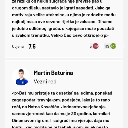
za razliku od nekih suigrača nije previše pao u
drugom dijelu, nastavio je igrati napadati. Jako ga
motiviraju velike utakmice, u njima je redovito među
najboljima, a ove sezone rijetko je zakazao. Dinamo
je dobio odličnog igrača, u kojega se može pouzdati
u svakom trenutku. Veliko Čačićevo otkriće!</p>
7.5
ion:minus
ion:plus
Ocjena
5
119
Martin Baturina
Vezni red
<p>Baš mu pristaje ta 'desetka' na leđima, ponekad
zagospodari travnjakom, podsjeća, iako je to rano
reći, na Matea Kovačića. Jednsotavna rješenja,
samouvjerenost kao da mu je 30 godina, kormilari
Dinamovom igrom. I, suigrači mu vjeruju, daju mu
loptu i kad možda ne bi trebali, a om uvijek nešto