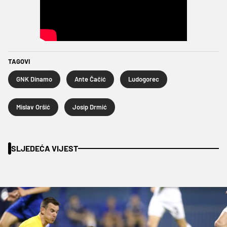
TAGOVI
GNK Dinamo
Ante Čačić
Ludogorec
Mislav Oršić
Josip Drmić
SLJEDEĆA VIJEST