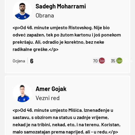
Sadegh Moharrami
Obrana
<p>Od 46. minute umjesto Ristovskog. Nije bio
odveć zapažen, tek po žutom kartonu i još ponekom
prekršaju. Ali, odradio je korektno, bez neke
radikalne greške.</p>
6
ion:minus
ion:plus
Ocjena
70
35
Amer Gojak
Vezni red
<p>Od 46. minute umjesto Mišića. Iznenađenje u
sastavu, s obzirom na status u zadnje vrijeme,
nekad je na tribini, nekad, eto, i na terenu. Koristan,
malo samozatajan prema naprijed, ali - u redu.</p>