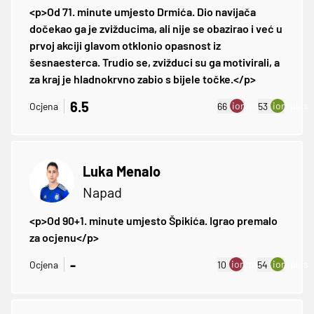
<p>Od 71. minute umjesto Drmića. Dio navijača
dočekao ga je zvižducima, ali nije se obazirao i već u
prvoj akciji glavom otklonio opasnost iz
šesnaesterca. Trudio se, zvižduci su ga motivirali, a
za kraj je hladnokrvno zabio s bijele točke.</p>
6.5
ion:minus
ion:plus
Ocjena
66
53
Luka Menalo
Napad
<p>Od 90+1. minute umjesto Špikića. Igrao premalo
za ocjenu</p>
-
ion:minus
ion:plus
Ocjena
10
54