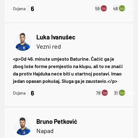
6
ion:minus
ion:plus
Ocjena
59
48
Luka Ivanušec
Vezni red
<p>Od 46. minute umjesto Baturine. Čačić ga je
zbog loše forme premjestio na klupu, ali to ne znači
da protiv Hajduka neće biti u startnoj postavi. Imao
jedan opasan pokušaj, Sluga ga je zaustavio.</p>
6
ion:minus
ion:plus
Ocjena
78
31
Bruno Petković
Napad