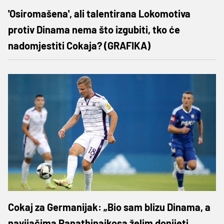
'Osiromašena', ali talentirana Lokomotiva
protiv Dinama nema što izgubiti, tko će
nadomjestiti Cokaja? (GRAFIKA)
Cokaj za Germanijak: „Bio sam blizu Dinama, a
navijačima Panathinaikosa želim donijeti