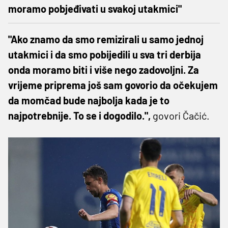
moramo pobjeđivati u svakoj utakmici"
"Ako znamo da smo remizirali u samo jednoj
utakmici i da smo pobijedili u sva tri derbija
onda moramo biti i više nego zadovoljni. Za
vrijeme priprema još sam govorio da očekujem
da momčad bude najbolja kada je to
najpotrebnije. To se i dogodilo.",
govori Čačić.