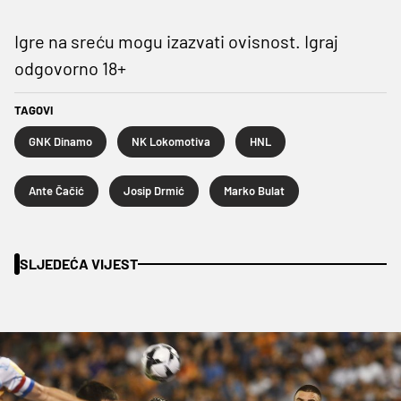
Igre na sreću mogu izazvati ovisnost. Igraj
odgovorno 18+
TAGOVI
GNK Dinamo
NK Lokomotiva
HNL
Ante Čačić
Josip Drmić
Marko Bulat
SLJEDEĆA VIJEST