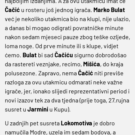
najboljim izdanjima. A za ovu utakmicu imat će
Čačić
u rosteru još jednog igrača.
Marko Bulat
već je nekoliko utakmica bio na klupi, nije ulazio,
a danas bi mogao odigrati povratničke minute
nakon sedam mjeseci pauze zbog teške ozljede,
loma noge. Od prve minute ili s klupe, vidjet
ćemo.
Bulat
bi sad
Čačiću
sigurno dobrodošao
da rastereti veznjake, recimo,
Mišića
, do kraja
polusezone. Zapravo, nema
Čačić
niti previše
razloga za ovu utakmicu odmarati neke važne
igrače, jer, ionako slijedi reprezentativni period i
novi izazov tek za dva tjedna (prije toga, 27.rujna
susret u
Jarmini
u Kupu).
U zadnjih pet susreta
Lokomotiva
je dobro
namučila Modre, uzela im sedam bodova, a