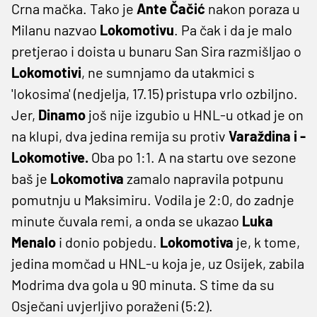
Crna mačka. Tako je
Ante Čačić
nakon poraza u
Milanu nazvao
Lokomotivu
. Pa čak i da je malo
pretjerao i doista u bunaru San Sira razmišljao o
Lokomotivi
, ne sumnjamo da utakmici s
'lokosima' (nedjelja, 17.15) pristupa vrlo ozbiljno.
Jer,
Dinamo
još nije izgubio u HNL-u otkad je on
na klupi, dva jedina remija su protiv
Varaždina i -
Lokomotive.
Oba po 1:1. A na startu ove sezone
baš je
Lokomotiva
zamalo napravila potpunu
pomutnju u Maksimiru. Vodila je 2:0, do zadnje
minute čuvala remi, a onda se ukazao
Luka
Menalo
i donio pobjedu.
Lokomotiva
je, k tome,
jedina momčad u HNL-u koja je, uz Osijek, zabila
Modrima dva gola u 90 minuta. S time da su
Osječani uvjerljivo poraženi (5:2).