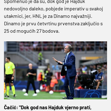
Spomenuo je da su, dok god je Hajduk
nedovoljno daleko, pobjede imperativ u svakoj
utakmici, jer, HNL je za Dinamo najvažniji.
Dinamo je prvu četvrtinu prvenstva zaključio s
25 od mogućih 27 bodova.
Čačić: "Dok god nas Hajduk vjerno prati,