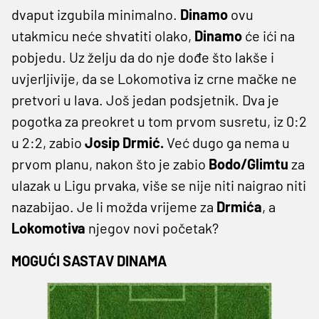
dvaput izgubila minimalno.
Dinamo
ovu
utakmicu neće shvatiti olako,
Dinamo
će ići na
pobjedu. Uz želju da do nje dođe što lakše i
uvjerljivije, da se Lokomotiva iz crne mačke ne
pretvori u lava. Još jedan podsjetnik. Dva je
pogotka za preokret u tom prvom susretu, iz 0:2
u 2:2, zabio
Josip Drmić.
Već dugo ga nema u
prvom planu, nakon što je zabio
Bodo/Glimtu
za
ulazak u Ligu prvaka, više se nije niti naigrao niti
nazabijao. Je li možda vrijeme za
Drmića
, a
Lokomotiva
njegov novi početak?
MOGUĆI SASTAV DINAMA