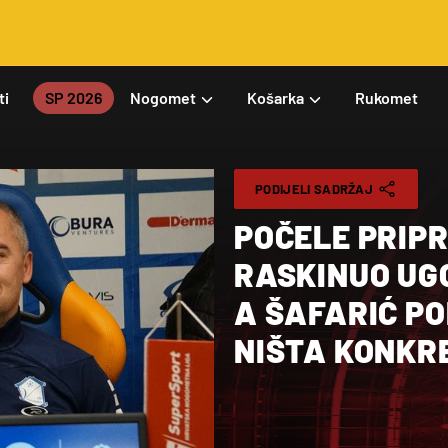
ti
SP 2026
Nogomet
Košarka
Rukomet
PODIJELI SADRŽAJ
POČELE PRIP
RASKINUO UG
A ŠAFARIĆ PO
NIŠTA KONKR