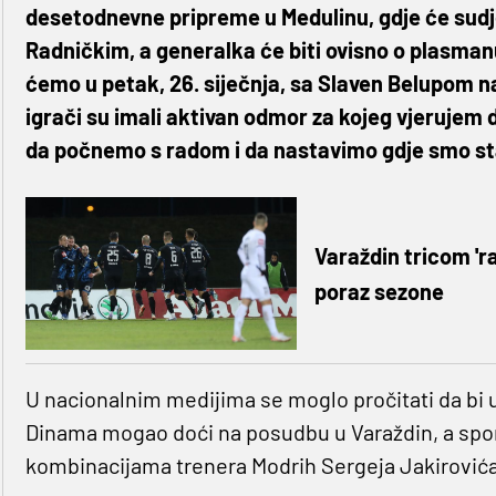
desetodnevne pripreme u Medulinu, gdje će sudjel
Radničkim, a generalka će biti ovisno o plasman
ćemo u petak, 26. siječnja, sa Slaven Belupom n
igrači su imali aktivan odmor za kojeg vjerujem d
da počnemo s radom i da nastavimo gdje smo sta
Varaždin tricom 'ra
poraz sezone
U nacionalnim medijima se moglo pročitati da bi
Dinama mogao doći na posudbu u Varaždin, a spo
kombinacijama trenera Modrih Sergeja Jakirovića