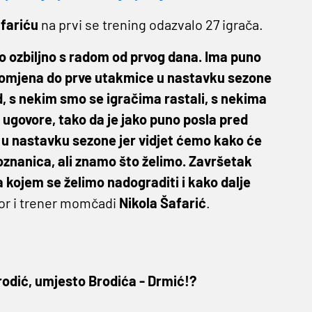
afariću
na prvi se trening odazvalo 27 igrača.
o ozbiljno s radom od prvog dana. Ima puno
promjena do prve utakmice u nastavku sezone
 s nekim smo se igračima rastali, s nekima
ugovore, tako da je jako puno posla pred
t u nastavku sezone jer vidjet ćemo kako će
poznanica, ali znamo što želimo. Završetak
 kojem se želimo nadograditi i kako dalje
tor i trener momčadi
Nikola Šafarić
.
odić, umjesto Brodića - Drmić!?