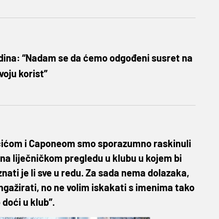
dina: “Nadam se da ćemo odgođeni susret na
svoju korist”
učićom i Caponeom smo sporazumno raskinuli
 na liječničkom pregledu u klubu u kojem bi
znati je li sve u redu. Za sada nema dolazaka,
angažirati, no ne volim iskakati s imenima tako
doći u klub”.