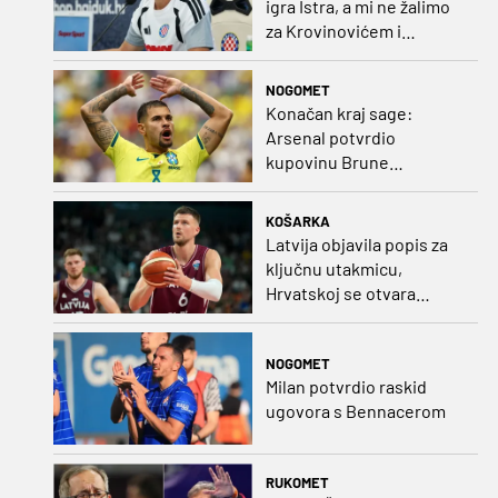
igra Istra, a mi ne žalimo
za Krovinovićem i
Guillamonom. Selahi?
Nismo u kontaktu"
NOGOMET
Konačan kraj sage:
Arsenal potvrdio
kupovinu Brune
Guimaraesa
KOŠARKA
Latvija objavila popis za
ključnu utakmicu,
Hrvatskoj se otvara
velika prilika
NOGOMET
Milan potvrdio raskid
ugovora s Bennacerom
RUKOMET