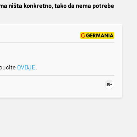
inama ništa konkretno, tako da nema potrebe
roučite
OVDJE
.