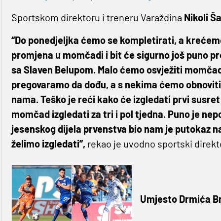
Sportskom direktoru i treneru Varaždina
Nikoli Š
“Do ponedjeljka ćemo se kompletirati, a krećem
promjena u momčadi i bit će sigurno još puno 
sa Slaven Belupom. Malo ćemo osvježiti momčad,
pregovaramo da dođu, a s nekima ćemo obnoviti 
nama. Teško je reći kako će izgledati prvi susre
momčad izgledati za tri i pol tjedna. Puno je ne
jesenskog dijela prvenstva bio nam je putokaz na
želimo izgledati”,
rekao je uvodno sportski direk
Umjesto Drmića Br