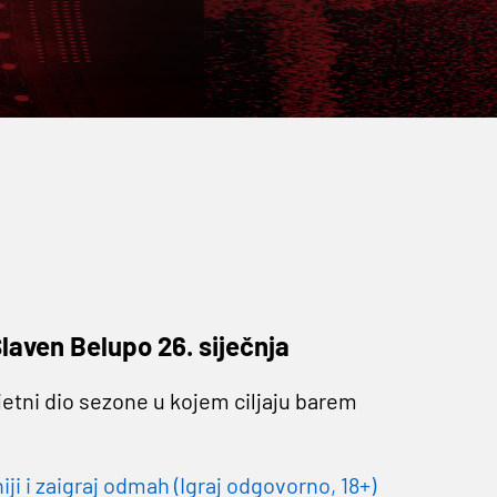
laven Belupo 26. siječnja
etni dio sezone u kojem ciljaju barem
 i zaigraj odmah (Igraj odgovorno, 18+)