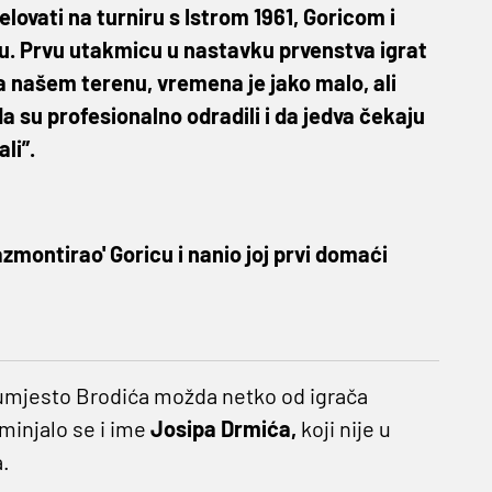
ovati na turniru s Istrom 1961, Goricom i
u. Prvu utakmicu u nastavku prvenstva igrat
a našem terenu, vremena je jako malo, ali
a su profesionalno odradili i da jedva čekaju
li”.
zmontirao' Goricu i nanio joj prvi domaći
 umjesto Brodića možda netko od igrača
minjalo se i ime
Josipa Drmića,
koji nije u
.