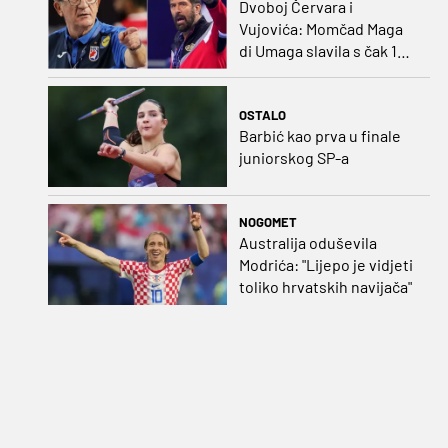
Dvoboj Červara i
Vujovića: Momčad Maga
di Umaga slavila s čak 12
golova razlike
OSTALO
Barbić kao prva u finale
juniorskog SP-a
NOGOMET
Australija oduševila
Modrića: "Lijepo je vidjeti
toliko hrvatskih navijača"