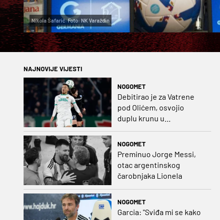
Nikola Šafarić. Foto: NK Varaždin
NAJNOVIJE VIJESTI
NOGOMET
Debitirao je za Vatrene
pod Olićem, osvojio
duplu krunu u
Rumunjskoj pa preselio
na Cipar
NOGOMET
Preminuo Jorge Messi,
otac argentinskog
čarobnjaka Lionela
NOGOMET
Garcia: "Sviđa mi se kako