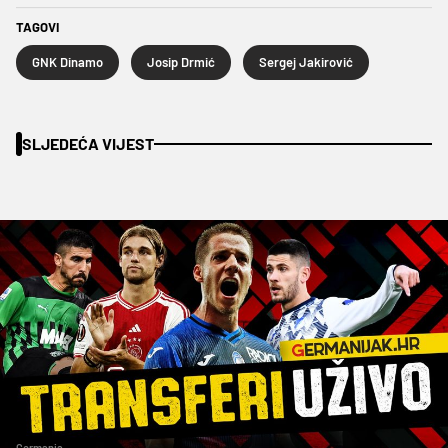
TAGOVI
GNK Dinamo
Josip Drmić
Sergej Jakirović
SLJEDEĆA VIJEST
Germania