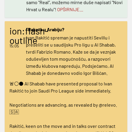
samo "Real", možemo mirne duše napisati "Novi
Hrvat u Realu"!
OPŠIRNIJE…
ion:flash-
I Raketa u Arabiju?
outline
Ivan Rakitić spreman je napustiti Sevillu i
preseliti se u saudijsku Pro ligu u Al Shabab,
15:05
tvrdi Fabrizio Romano. Kaže se da je veznjak
oduševljen tom mogućnošću, a razgovori
između klubova napreduju. Podsjećamo, Al
Shabab je donedavno vodio Igor Bišćan.
🚨⚪️⚫️ Al Shabab have presented proposal to Ivan
Rakitić to join Saudi Pro League side immediately.
Negotiations are advancing, as revealed by
@relevo
.
🇸🇦
Rakitić, keen on the move and in talks over contract