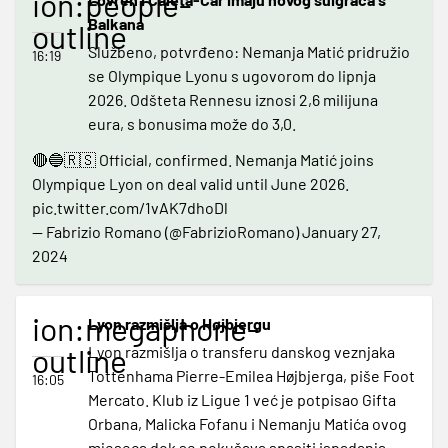
ion:people-
Balkana
outline
Službeno, potvrđeno: Nemanja Matić pridružio
16:19
se Olympique Lyonu s ugovorom do lipnja
2026. Odšteta Rennesu iznosi 2,6 milijuna
eura, s bonusima može do 3,0.
🔴🔵🇷🇸 Official, confirmed. Nemanja Matić joins
Olympique Lyon on deal valid until June 2026.
pic.twitter.com/1vAK7dhoDl
— Fabrizio Romano (@FabrizioRomano)
January 27,
2024
ion:megaphone-
Lyon razmišlja o Højbjergu
outline
Lyon razmišlja o transferu danskog veznjaka
Tottenhama Pierre-Emilea Højbjerga, piše Foot
16:05
Mercato. Klub iz Ligue 1 već je potpisao Gifta
Orbana, Malicka Fofanu i Nemanju Matića ovog
mjeseca dok se pokušava spasiti ispadanja.