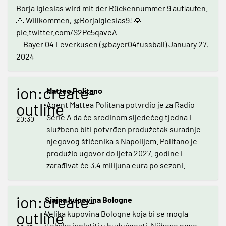
Borja Iglesias wird mit der Rückennummer 9 auflaufen.
🙏 Willkommen,
@BorjaIglesias9
! 🙏
pic.twitter.com/S2Pc5qaveA
— Bayer 04 Leverkusen (@bayer04fussball)
January 27,
2024
ion:create-
Matteo Politano
outline
Agent Mattea Politana potvrdio je za Radio
Serie A da će sredinom sljedećeg tjedna i
20:30
službeno biti potvrđen produžetak suradnje
njegovog štićenika s Napolijem. Politano je
produžio ugovor do ljeta 2027. godine i
zarađivat će 3,4 milijuna eura po sezoni.
ion:create-
Sjajna kupovina Bologne
outline
Velika kupovina Bologne koja bi se mogla
itekako isplatiti u budućnosti. Njihovo novo