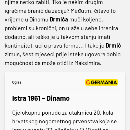
njima netko zabiti. Tko je nekim drugim
igračima branio da zabiju? Međutm. čitavo to
vrijeme u Dinamu
Drmića
muči koljeno,
problemi su kronični, on ulaže u sebe i trenira
dodatno, ali teško je u takvom stanju imati
kontinuitet, ući u pravu formu... I tako je
Drmić
zimus, šest mjeseci prije isteka ugovora dobio
mogućnost da može otići iz Maksimira.
Oglas
Istra 1961 - Dinamo
Cjelokupnu ponudu za utakmicu 20. kola
hrvatskog nogometnog prvenstva koja se
igra u subotu 27. siječnja u 17.10 sati na