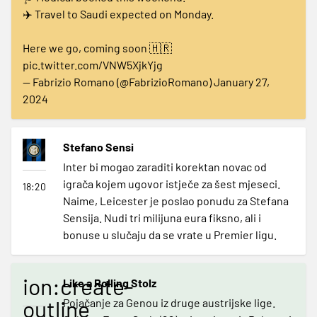
✈️ Travel to Saudi expected on Monday.
Here we go, coming soon 🇭🇷
pic.twitter.com/VNW5XjkYjg
— Fabrizio Romano (@FabrizioRomano)
January 27,
2024
Stefano Sensi
Inter bi mogao zaraditi korektan novac od
igrača kojem ugovor istječe za šest mjeseci.
18:20
Naime, Leicester je poslao ponudu za Stefana
Sensija. Nudi tri milijuna eura fiksno, ali i
bonuse u slučaju da se vrate u Premier ligu.
ion:create-
Like a Rolling Stolz
outline
Pojačanje za Genou iz druge austrijske lige.