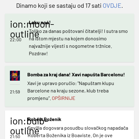
Dinamo koji se sastaju od 17 sati
OVDJE
.
ion:moon-
Laku noć!
outline
Toliko za danas poštovani čitatelji! I sutra smo
na istom mjestu na kojem donosimo
22:00
najvažnije vijesti s nogometne tržnice.
Pozdrav!
Bomba za kraj dana! Xavi napušta Barcelonu!
Xavi je upravo poručio: "Napuštam klupu
Barcelone na kraju sezone, klub treba
21:59
promjenu".
OPŠIRNIJE
ion:bulb-
Robert Boženik
outline
Sevilla dogovara posudbu slovačkog napadača
Roberta Boženika iz Boaviste. On je ove
21:50