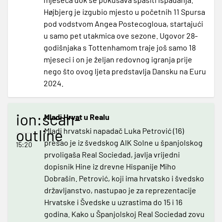
Højbjerg je izgubio mjesto u početnih 11 Spursa
pod vodstvom Angea Postecogloua, startajući
u samo pet utakmica ove sezone. Ugovor 28-
godišnjaka s Tottenhamom traje još samo 18
mjeseci i on je željan redovnog igranja prije
nego što ovog ljeta predstavlja Dansku na Euru
2024.
ion:scan-
Mladi Hrvat u Realu
outline
Mladi hrvatski napadač Luka Petrović (16)
prešao je iz švedskog AIK Solne u španjolskog
15:20
prvoligaša Real Sociedad, javlja vrijedni
dopisnik Hine iz drevne Hispanije Miho
Dobrašin. Petrović, koji ima hrvatsko i švedsko
državljanstvo, nastupao je za reprezentacije
Hrvatske i Švedske u uzrastima do 15 i 16
godina. Kako u Španjolskoj Real Sociedad zovu