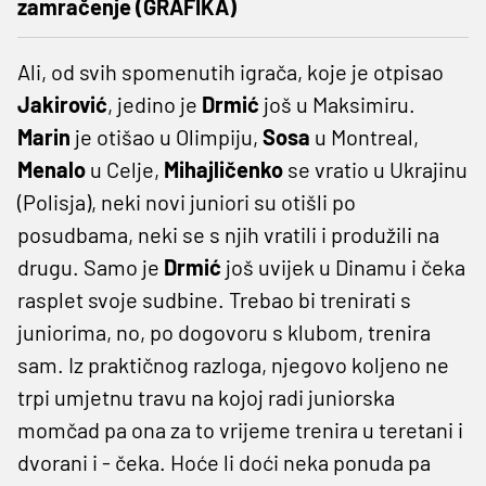
zamračenje (GRAFIKA)
Ali, od svih spomenutih igrača, koje je otpisao
Jakirović
, jedino je
Drmić
još u Maksimiru.
Marin
je otišao u Olimpiju,
Sosa
u Montreal,
Menalo
u Celje,
Mihajličenko
se vratio u Ukrajinu
(Polisja), neki novi juniori su otišli po
posudbama, neki se s njih vratili i produžili na
drugu. Samo je
Drmić
još uvijek u Dinamu i čeka
rasplet svoje sudbine. Trebao bi trenirati s
juniorima, no, po dogovoru s klubom, trenira
sam. Iz praktičnog razloga, njegovo koljeno ne
trpi umjetnu travu na kojoj radi juniorska
momčad pa ona za to vrijeme trenira u teretani i
dvorani i - čeka. Hoće li doći neka ponuda pa