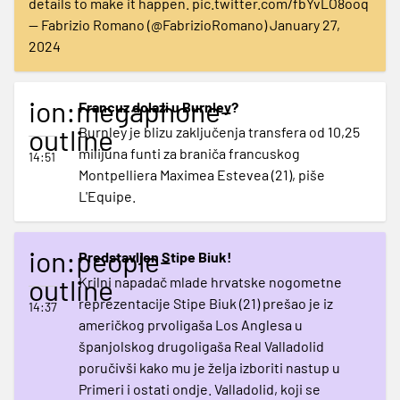
details to make it happen.
pic.twitter.com/fbYvLO8ooq
— Fabrizio Romano (@FabrizioRomano)
January 27,
2024
ion:megaphone-
Francuz dolazi u Burnley?
outline
Burnley je blizu zaključenja transfera od 10,25
milijuna funti za braniča francuskog
14:51
Montpelliera Maximea Estevea (21), piše
L'Equipe.
ion:people-
Predstavljen Stipe Biuk!
outline
Krilni napadač mlade hrvatske nogometne
reprezentacije Stipe Biuk (21) prešao je iz
14:37
američkog prvoligaša Los Anglesa u
španjolskog drugoligaša Real Valladolid
poručivši kako mu je želja izboriti nastup u
Primeri i ostati ondje. Valladolid, koji se