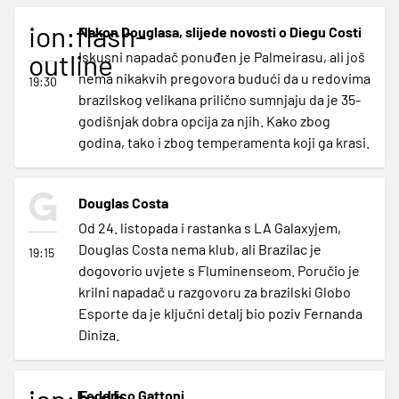
ion:flash-
Nakon Douglasa, slijede novosti o Diegu Costi
outline
Iskusni napadač ponuđen je Palmeirasu, ali još
nema nikakvih pregovora budući da u redovima
19:30
brazilskog velikana prilično sumnjaju da je 35-
godišnjak dobra opcija za njih. Kako zbog
godina, tako i zbog temperamenta koji ga krasi.
Douglas Costa
Od 24. listopada i rastanka s LA Galaxyjem,
Douglas Costa nema klub, ali Brazilac je
19:15
dogovorio uvjete s Fluminenseom. Poručio je
krilni napadač u razgovoru za brazilski Globo
Esporte da je ključni detalj bio poziv Fernanda
Diniza.
ion:bulb-
Federico Gattoni