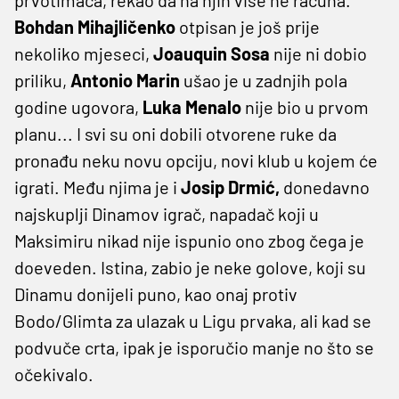
Bohdan Mihajličenko
otpisan je još prije
nekoliko mjeseci,
Joauquin Sosa
nije ni dobio
priliku,
Antonio Marin
ušao je u zadnjih pola
godine ugovora,
Luka Menalo
nije bio u prvom
planu... I svi su oni dobili otvorene ruke da
pronađu neku novu opciju, novi klub u kojem će
igrati. Među njima je i
Josip Drmić,
donedavno
najskuplji Dinamov igrač, napadač koji u
Maksimiru nikad nije ispunio ono zbog čega je
doeveden. Istina, zabio je neke golove, koji su
Dinamu donijeli puno, kao onaj protiv
Bodo/Glimta za ulazak u Ligu prvaka, ali kad se
podvuče crta, ipak je isporučio manje no što se
očekivalo.