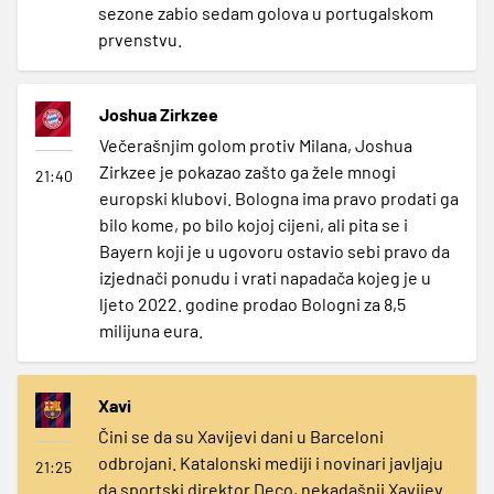
sezone zabio sedam golova u portugalskom
prvenstvu.
Joshua Zirkzee
Večerašnjim golom protiv Milana, Joshua
Zirkzee je pokazao zašto ga žele mnogi
21:40
europski klubovi. Bologna ima pravo prodati ga
bilo kome, po bilo kojoj cijeni, ali pita se i
Bayern koji je u ugovoru ostavio sebi pravo da
izjednači ponudu i vrati napadača kojeg je u
ljeto 2022. godine prodao Bologni za 8,5
milijuna eura.
Xavi
Čini se da su Xavijevi dani u Barceloni
odbrojani. Katalonski mediji i novinari javljaju
21:25
da sportski direktor Deco, nekadašnji Xavijev