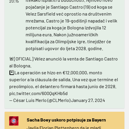
20:15
pojačanje je Santiago Castro (19) od koga se
Velez Sarsfield već oprostio na društvenim
mrežama. Castro je 19-godišnji napadač i velik
potencijal za koga je Bologna izdvojila 12
milijuna eura. Nakon južnoameričkih
kvalifikacija za Olimpijske igre, tinejdžer će
potpisati ugovor do ljeta 2028. godine.
🚨[OFICIAL] Vélez anunció la venta de Santiago Castro
al Bologna.
*️⃣La operación se hizo en €12.000.000, monto
superior a la cláusula de salida. Una vez que termine el
preolímpico, el delantero firmará hasta junio de 2028.
pic.twitter.com/600QqKHb5d
— César Luis Merlo (@CLMerlo)
January 27, 2024
Sacha Boey uskoro potpisuje za Bayern
Javlja Florian Plettenberg da je mladi