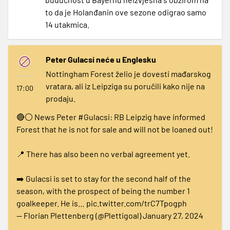
to da je Holanđanin ove sezone odigrao samo
14 utakmica.
Peter Gulacsi neće u Englesku
Nottingham Forest želio je dovesti mađarskog
vratara, ali iz Leipziga su poručili kako nije na
17:00
prodaju.
🔴⚪️ News Peter
#Gulacsi
: RB Leipzig have informed
Forest that he is not for sale and will not be loaned out!
📍 There has also been no verbal agreement yet.
➡️ Gulacsi is set to stay for the second half of the
season, with the prospect of being the number 1
goalkeeper. He is…
pic.twitter.com/trC7Tpogph
— Florian Plettenberg (@Plettigoal)
January 27, 2024