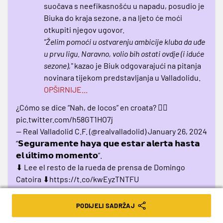
suočava s neefikasnošću u napadu, posudio je
Biuka do kraja sezone, a na ljeto će moći
otkupiti njegov ugovor.
"Želim pomoći u ostvarenju ambicije kluba da uđe
u prvu ligu. Naravno, volio bih ostati ovdje (i iduće
sezone),"
kazao je Biuk odgovarajući na pitanja
novinara tijekom predstavljanja u Valladolidu.
OPŠIRNIJE...
¿Cómo se dice “Nah, de locos” en croata? 😮‍💨
pic.twitter.com/h58GT1HO7j
— Real Valladolid C.F. (@realvalladolid)
January 26, 2024
“𝗦𝗲𝗴𝘂𝗿𝗮𝗺𝗲𝗻𝘁𝗲 𝗵𝗮𝘆𝗮 𝗾𝘂𝗲 𝗲𝘀𝘁𝗮𝗿 𝗮𝗹𝗲𝗿𝘁𝗮 𝗵𝗮𝘀𝘁𝗮
𝗲𝗹 𝘂́𝗹𝘁𝗶𝗺𝗼 𝗺𝗼𝗺𝗲𝗻𝘁𝗼”.
⬇ Lee el resto de la rueda de prensa de Domingo
Catoira ⬇
https://t.co/kwEyzTNTFU
pic.twitter.com/Esgz08LPpM
— Real Valladolid C.F. (@realvalladolid)
January 26, 2024
PODIJELI SADRŽAJ
“He visto la atmósfera, el estadio, la ciudad, me he