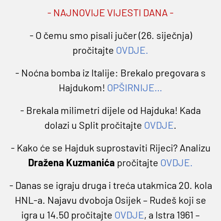
- NAJNOVIJE VIJESTI DANA -
- O čemu smo pisali jučer (26. siječnja)
pročitajte
OVDJE
.
- Noćna bomba iz Italije: Brekalo pregovara s
Hajdukom!
OPŠIRNIJE
…
- Brekala milimetri dijele od Hajduka! Kada
dolazi u Split pročitajte
OVDJE
.
- Kako će se Hajduk suprostaviti Rijeci? Analizu
Dražena Kuzmanića
pročitajte
OVDJE
.
- Danas se igraju druga i treća utakmica 20. kola
HNL-a. Najavu dvoboja Osijek – Rudeš koji se
igra u 14.50 pročitajte
OVDJE
, a Istra 1961 –