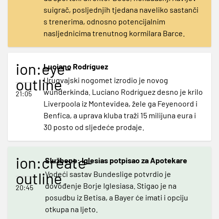
suigrač, posljednjih tjedana naveliko sastanči
s trenerima, odnosno potencijalnim
nasljednicima trenutnog kormilara Barce.
ion:eye-
Luciano Rodríguez
outline
Urugvajski nogomet izrodio je novog
wunderkinda. Luciano Rodríguez desno je krilo
21:05
Liverpoola iz Montevidea, žele ga Feyenoord i
Benfica, a uprava kluba traži 15 milijuna eura i
30 posto od sljedeće prodaje.
ion:create-
Službeno: Iglesias potpisao za Apotekare
outline
Vodeći sastav Bundeslige potvrdio je
dovođenje Borje Iglesiasa. Stigao je na
20:45
posudbu iz Betisa, a Bayer će imati i opciju
otkupa na ljeto.