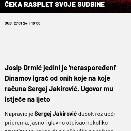
ČEKA RASPLET SVOJE SUDBINE
SUB. 27.01.24. | 10:00
Josip Drmić jedini je 'neraspoređeni'
Dinamov igrač od onih koje na koje
računa Sergej Jakirović. Ugovor mu
istječe na ljeto
Napravio je
Sergej Jakirović
dubok rez uoči
priprema, jasno i glavno otpisao nekoliko
prvotimaca, rekao da na njih više ne računa.