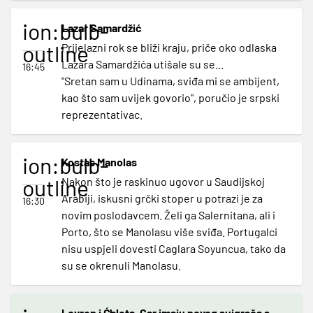
ion:bulb-
Lazar Samardžić
outline
Prijelazni rok se bliži kraju, priče oko odlaska
Lazara Samardžića utišale su se...
16:45
"Sretan sam u Udinama, sviđa mi se ambijent,
kao što sam uvijek govorio", poručio je srpski
reprezentativac.
ion:bulb-
Kostas Manolas
outline
Nakon što je raskinuo ugovor u Saudijskoj
Arabiji, iskusni grčki stoper u potrazi je za
16:30
novim poslodavcem. Želi ga Salernitana, ali i
Porto, što se Manolasu više sviđa. Portugalci
nisu uspjeli dovesti Caglara Soyuncua, tako da
su se okrenuli Manolasu.
Lovren i Ćaleta-Car imaju novog suigrača s