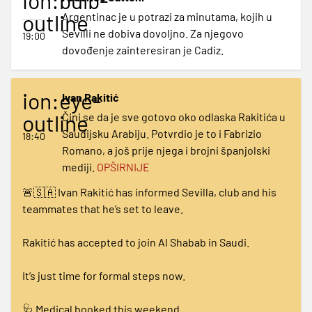
outline
Argentinac je u potrazi za minutama, kojih u
Sevilli ne dobiva dovoljno. Za njegovo
19:00
dovođenje zainteresiran je Cadiz.
ion:eye-
Ivan Rakitić
outline
Čini se da je sve gotovo oko odlaska Rakitića u
Saudijsku Arabiju. Potvrdio je to i Fabrizio
18:40
Romano, a još prije njega i brojni španjolski
mediji.
OPŠIRNIJE
🚨🇸🇦 Ivan Rakitić has informed Sevilla, club and his
teammates that he’s set to leave.
Rakitić has accepted to join Al Shabab in Saudi.
It’s just time for formal steps now.
🩺 Medical booked this weekend.