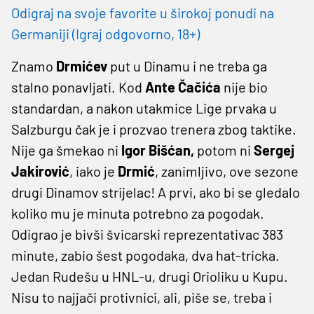
Odigraj na svoje favorite u širokoj ponudi na
Germaniji (Igraj odgovorno, 18+)
Znamo
Drmićev
put u Dinamu i ne treba ga
stalno ponavljati. Kod
Ante Čačića
nije bio
standardan, a nakon utakmice Lige prvaka u
Salzburgu čak je i prozvao trenera zbog taktike.
Nije ga šmekao ni
Igor Bišćan,
potom ni
Sergej
Jakirović
, iako je
Drmić
, zanimljivo, ove sezone
drugi Dinamov strijelac! A prvi, ako bi se gledalo
koliko mu je minuta potrebno za pogodak.
Odigrao je bivši švicarski reprezentativac 383
minute, zabio šest pogodaka, dva hat-tricka.
Jedan Rudešu u HNL-u, drugi Orioliku u Kupu.
Nisu to najjači protivnici, ali, piše se, treba i