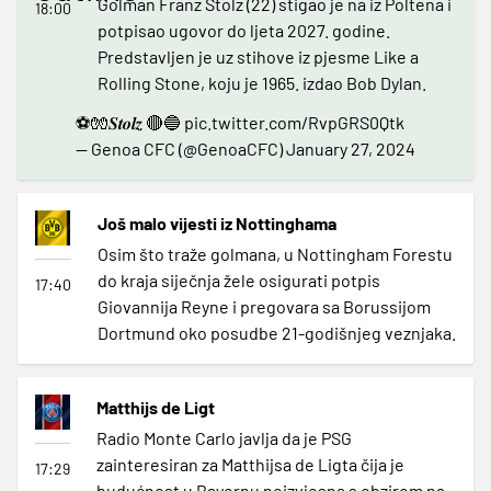
Golman Franz Stolz (22) stigao je na iz Poltena i
18:00
potpisao ugovor do ljeta 2027. godine.
Predstavljen je uz stihove iz pjesme Like a
Rolling Stone, koju je 1965. izdao Bob Dylan.
⚽️🧤𝑺𝒕𝒐𝒍𝒛 🔴🔵
pic.twitter.com/RvpGRS0Qtk
— Genoa CFC (@GenoaCFC)
January 27, 2024
Još malo vijesti iz Nottinghama
Osim što traže golmana, u Nottingham Forestu
do kraja siječnja žele osigurati potpis
17:40
Giovannija Reyne i pregovara sa Borussijom
Dortmund oko posudbe 21-godišnjeg veznjaka.
Matthijs de Ligt
Radio Monte Carlo javlja da je PSG
zainteresiran za Matthijsa de Ligta čija je
17:29
budućnost u Bayernu neizvjesna s obzirom na