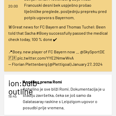
Francuski desni bek uspješno prošao
20:00
liječničke preglede, posljednju prepreku pred
potpis ugovora s Bayernom.
🚨Great news for FC Bayern and Thomas Tuchel: Been
told that Sacha
#Boey
successfully passed the medical
check today. 100 % done ✔️
📍Boey, new player of FC Bayern now …
@SkySportDE
🇫🇷
pic.twitter.com/YYE2NmwWvA
— Florian Plettenberg (@Plettigoal)
January 27, 2024
ion:bulb-
Angelino prema Romi
outline
Anhelino je sve bliži Romi. Dokumentacija je u
stadiju završetka, čeka se još samo da
19:45
Galatasaray raskine s Leipzigom ugovor o
posudbi prije vremena.