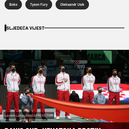
Boks
Tyson Fury
Oleksandr Usik
SLJEDEĆA VIJEST
Laurent Lairys/ABACAPRESS.COM