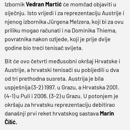
Izbornik
Vedran Martić
će momčad objaviti u
siječnju. Isto vrijedi i za reprezentaciju Austrije i
njenog izbornika Jürgena Melzera, koji bi za ovu
priliku mogao računati i na Dominika Thiema,
povratnika nakon ozljede, koji je prije dvije
godine bio treći tenisač svijeta.
Bit će ovo četvrti međusobni okršaj Hrvatske i
Austrije, a hrvatski tenisači su pobijedili u dva
od tri prethodna susreta. Austrija je bila
uspješnija (3-2) 1997. u Grazu, a Hrvatska 2001.
(4-1) u Puli i 2006. (3-2) u Grazu. U potonjem je
okršaju za hrvatsku reprezentaciju debitirao
današnji prvi reket hrvatskog sastava
Marin
Čilić.