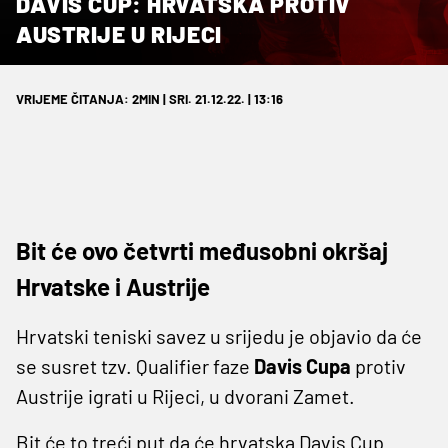
DAVIS CUP: HRVATSKA PROTIV
AUSTRIJE U RIJECI
VRIJEME ČITANJA: 2MIN | SRI. 21.12.22. | 13:16
Bit će ovo četvrti međusobni okršaj
Hrvatske i Austrije
Hrvatski teniski savez u srijedu je objavio da će
se susret tzv. Qualifier faze
Davis Cupa
protiv
Austrije igrati u Rijeci, u dvorani Zamet.
Bit će to treći put da će hrvatska Davis Cup