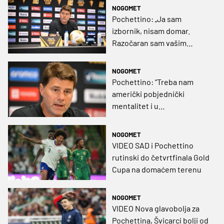
NOGOMET
Pochettino: „Ja sam
izbornik, nisam domar.
Razočaran sam vašim
pitanjima“
NOGOMET
Pochettino: “Treba nam
američki pobjednički
mentalitet i u
reprezentaciji”
NOGOMET
VIDEO SAD i Pochettino
rutinski do četvrtfinala Gold
Cupa na domaćem terenu
NOGOMET
VIDEO Nova glavobolja za
Pochettina, Švicarci bolji od