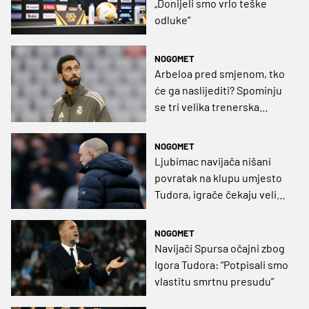
„Donijeli smo vrlo teške
odluke“
NOGOMET
Arbeloa pred smjenom, tko
će ga naslijediti? Spominju
se tri velika trenerska
imena
NOGOMET
Ljubimac navijača nišani
povratak na klupu umjesto
Tudora, igrače čekaju veliki
penali ako ispadnu
NOGOMET
Navijači Spursa očajni zbog
Igora Tudora: “Potpisali smo
vlastitu smrtnu presudu”