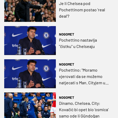
Je li Chelsea pod
Pochettinom postao 'real
deal'?
NOGOMET
Pochettino nastavlja
"čistku" u Chelseaju
NOGOMET
Pochettino: "Moramo
vjerovati da se možemo
natjecati s Man. Cityjem u
novoj sezoni"
NOGOMET
Dinamo, Chelsea, City:
Kovačić bi opet bio ‘osmica’
samo ode li Gündoğan