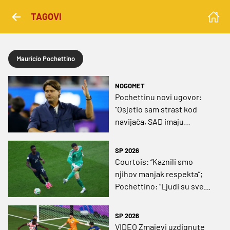
TAGOVI
Mauricio Pochettino
NOGOMET
Pochettinu novi ugovor:
"Osjetio sam strast kod
navijača, SAD imaju
ogroman potencijal"
SP 2026
Courtois: “Kaznili smo
njihov manjak respekta”;
Pochettino: “Ljudi su sve
pomiješali”
SP 2026
VIDEO Zmajevi uzdignute