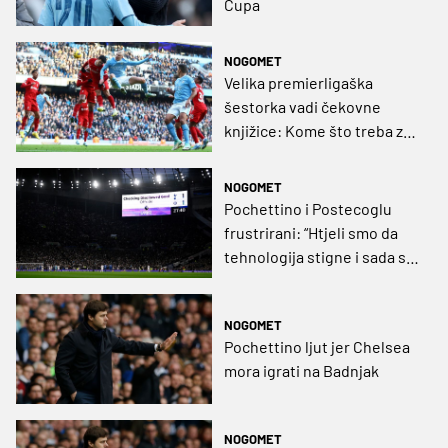
Cupa
NOGOMET
Velika premierligaška
šestorka vadi čekovne
knjižice: Kome što treba za
nastavak sezone?
NOGOMET
Pochettino i Postecoglu
frustrirani: “Htjeli smo da
tehnologija stigne i sada se
ne možemo žaliti” (VIDEO)
NOGOMET
Pochettino ljut jer Chelsea
mora igrati na Badnjak
NOGOMET