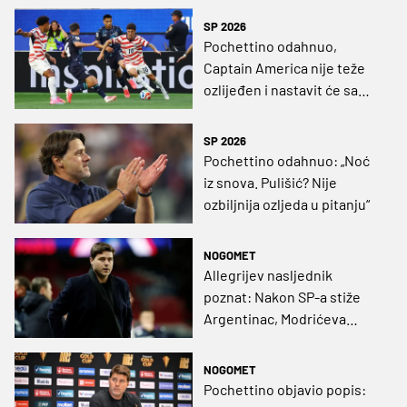
SP 2026
Pochettino odahnuo,
Captain America nije teže
ozlijeđen i nastavit će sa
SP-om
SP 2026
Pochettino odahnuo: „Noć
iz snova. Pulišić? Nije
ozbiljnija ozljeda u pitanju“
NOGOMET
Allegrijev nasljednik
poznat: Nakon SP-a stiže
Argentinac, Modrićeva
budućnost i dalje u zraku
NOGOMET
Pochettino objavio popis: