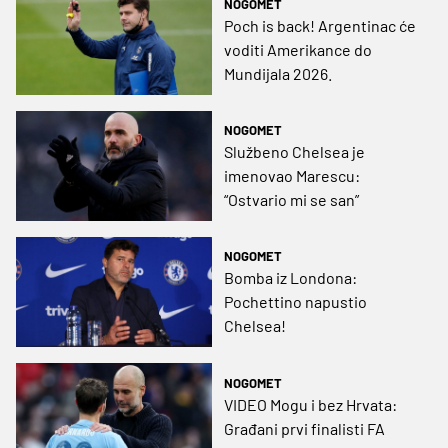
NOGOMET
Poch is back! Argentinac će
voditi Amerikance do
Mundijala 2026.
NOGOMET
Službeno Chelsea je
imenovao Marescu:
“Ostvario mi se san”
NOGOMET
Bomba iz Londona:
Pochettino napustio
Chelsea!
NOGOMET
VIDEO Mogu i bez Hrvata:
Građani prvi finalisti FA