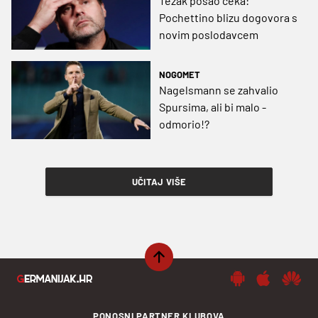
Težak posao čeka:
Pochettino blizu dogovora s
novim poslodavcem
NOGOMET
Nagelsmann se zahvalio
Spursima, ali bi malo -
odmorio!?
UČITAJ VIŠE
PONOSNI PARTNER KLUBOVA