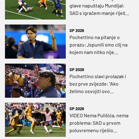
glave napuštaju Mundijal:
SAD s igračem manje riješio
utakmicu i ovjerio osminu
finala
SP 2026
Pochettino na pitanje o
porazu: „Ispunili smo cilj na
kojem nam nitko nije
čestitao“
SP 2026
Pochettino slavi prolazak i
bez prve zvijezde: “Ako
želimo osvojiti ovo
natjecanje, trebamo čitavu
momčad“
SP 2026
VIDEO Nema Pulišića, nema
problema: SAD u prvom
poluvremenu riješio
utakmicu protiv Australije