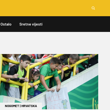
Ostalo
Sretne vijesti
NOGOMET
|
HRVATSKA