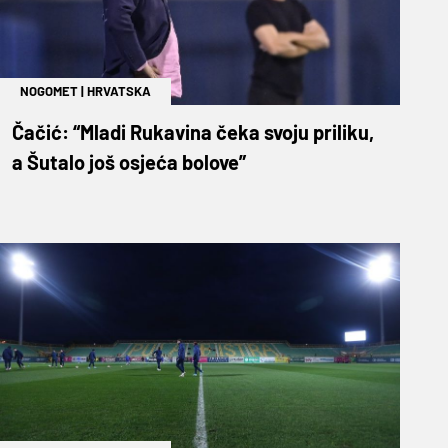
NOGOMET
|
HRVATSKA
Čačić: “Mladi Rukavina čeka svoju priliku,
a Šutalo još osjeća bolove”