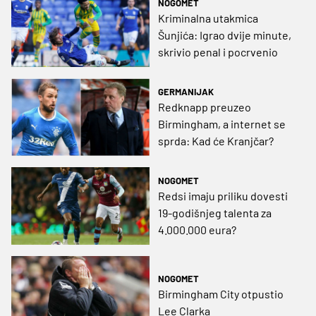
NOGOMET
Kriminalna utakmica
Šunjića: Igrao dvije minute,
skrivio penal i pocrvenio
GERMANIJAK
Redknapp preuzeo
Birmingham, a internet se
sprda: Kad će Kranjčar?
NOGOMET
Redsi imaju priliku dovesti
19-godišnjeg talenta za
4.000.000 eura?
NOGOMET
Birmingham City otpustio
Lee Clarka