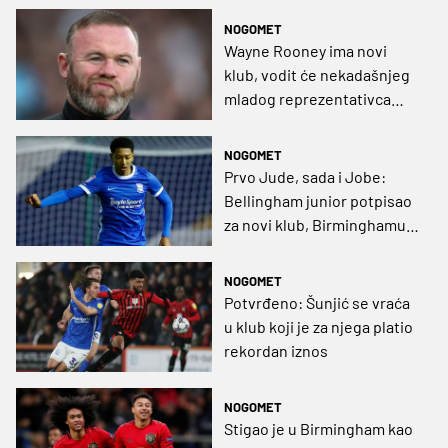
NOGOMET
Wayne Rooney ima novi
klub, vodit će nekadašnjeg
mladog reprezentativca
Hrvatske
NOGOMET
Prvo Jude, sada i Jobe:
Bellingham junior potpisao
za novi klub, Birminghamu
odšteta od 1.75 milijuna
eura
NOGOMET
Potvrđeno: Šunjić se vraća
u klub koji je za njega platio
rekordan iznos
NOGOMET
Stigao je u Birmingham kao