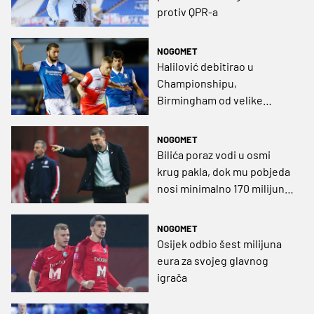
protiv QPR-a
NOGOMET
Halilović debitirao u
Championshipu,
Birmingham od velike
pobjede u završnici
utakmice
NOGOMET
Bilića poraz vodi u osmi
krug pakla, dok mu pobjeda
nosi minimalno 170 milijuna
funti
NOGOMET
Osijek odbio šest milijuna
eura za svojeg glavnog
igrača