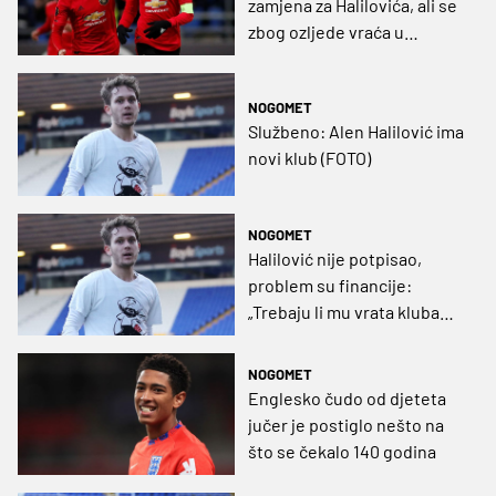
zamjena za Halilovića, ali se
zbog ozljede vraća u
Manchester United
NOGOMET
Službeno: Alen Halilović ima
novi klub (FOTO)
NOGOMET
Halilović nije potpisao,
problem su financije:
„Trebaju li mu vrata kluba
biti otvorena? Ne znam“
NOGOMET
Englesko čudo od djeteta
jučer je postiglo nešto na
što se čekalo 140 godina