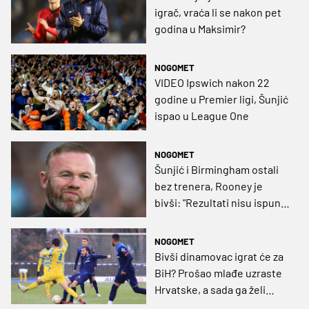
igrač, vraća li se nakon pet
godina u Maksimir?
NOGOMET
VIDEO Ipswich nakon 22
godine u Premier ligi, Šunjić
ispao u League One
NOGOMET
Šunjić i Birmingham ostali
bez trenera, Rooney je
bivši: "Rezultati nisu ispunili
jasna očekivanja"
NOGOMET
Bivši dinamovac igrat će za
BiH? Prošao mlađe uzraste
Hrvatske, a sada ga želi
Savo Milošević