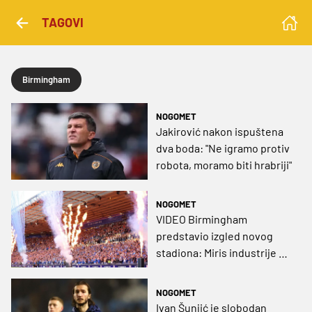
TAGOVI
Birmingham
NOGOMET
Jakirović nakon ispuštena
dva boda: "Ne igramo protiv
robota, moramo biti hrabriji"
NOGOMET
VIDEO Birmingham
predstavio izgled novog
stadiona: Miris industrije uz
dozu modernizacije
NOGOMET
Ivan Šunjić je slobodan