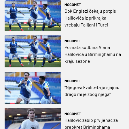
NOGOMET
Dok Englezi čekaju potpis
Halilovića iz prikrajka
vrebaju Talijani i Turci
NOGOMET
Poznata sudbina Alena
Halilovića u Birminghamu na
kraju sezone
NOGOMET
"Njegova kvaliteta je sjajna,
drago mi je zbog njega"
NOGOMET
Halilović zabio prvijenac za
preokret Briminghama