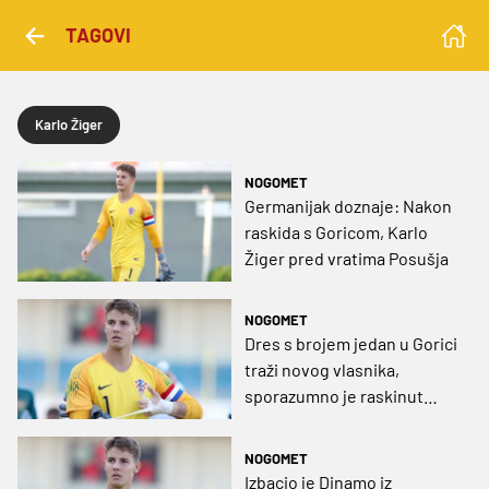
TAGOVI
Karlo Žiger
NOGOMET
Germanijak doznaje: Nakon
raskida s Goricom, Karlo
Žiger pred vratima Posušja
NOGOMET
Dres s brojem jedan u Gorici
traži novog vlasnika,
sporazumno je raskinut
ugovor
NOGOMET
Izbacio je Dinamo iz