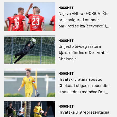
NOGOMET
Najava HNL-a - GORICA: Što
prije osigurati ostanak,
parkirati se iza "četvorke" i
odgajati talente
NOGOMET
Umjesto bivšeg vratara
Ajaxa u Goricu stiže - vratar
Chelseaja!
NOGOMET
Hrvatski vratar napustio
Chelsea i stigao na posudbu
u posljednju momčad Druge
slovenske lige
NOGOMET
Hrvatska U19 reprezentacija