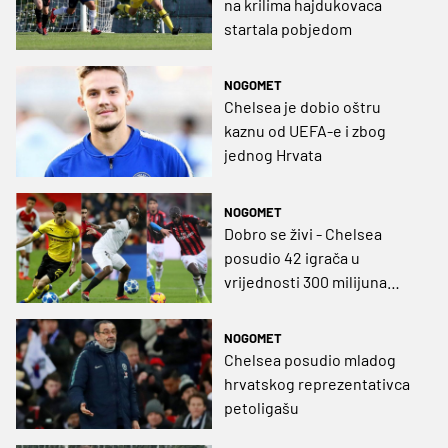
na krilima hajdukovaca
startala pobjedom
NOGOMET
Chelsea je dobio oštru
kaznu od UEFA-e i zbog
jednog Hrvata
NOGOMET
Dobro se živi - Chelsea
posudio 42 igrača u
vrijednosti 300 milijuna
eura, među njima i dva
Hrvata
NOGOMET
Chelsea posudio mladog
hrvatskog reprezentativca
petoligašu