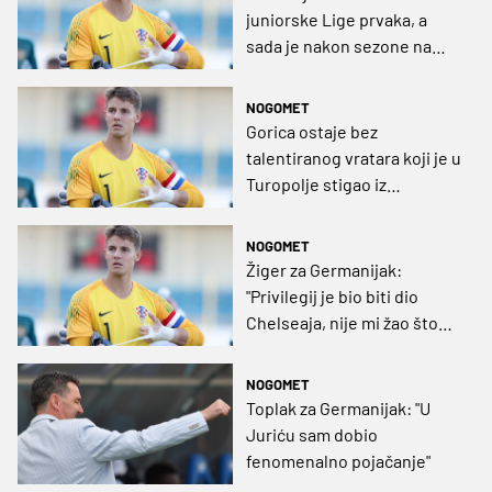
juniorske Lige prvaka, a
sada je nakon sezone na
klupi otišao na posudbu u
Sesvete
NOGOMET
Gorica ostaje bez
talentiranog vratara koji je u
Turopolje stigao iz
Chesleaja
NOGOMET
Žiger za Germanijak:
"Privilegij je bio biti dio
Chelseaja, nije mi žao što
sam otišao mlad u London"
NOGOMET
Toplak za Germanijak: "U
Juriću sam dobio
fenomenalno pojačanje"