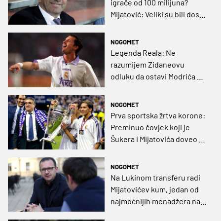
igrače od 100 milijuna?
Mijatović: Veliki su bili dosta
sebični
NOGOMET
Legenda Reala: Ne
razumijem Zidaneovu
odluku da ostavi Modrića na
klupi
NOGOMET
Prva sportska žrtva korone:
Preminuo čovjek koji je
Šukera i Mijatovića doveo u
Real
NOGOMET
Na Lukinom transferu radi
Mijatovićev kum, jedan od
najmoćnijih menadžera na
Balkanu