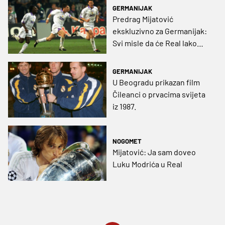
GERMANIJAK
Predrag Mijatović
ekskluzivno za Germanijak:
Svi misle da će Real lako
pobijediti
GERMANIJAK
U Beogradu prikazan film
Čileanci o prvacima svijeta
iz 1987.
NOGOMET
Mijatović: Ja sam doveo
Luku Modrića u Real