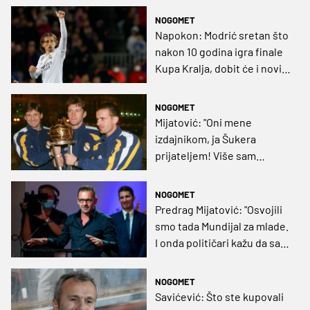
će nam”
NOGOMET
Napokon: Modrić sretan što
nakon 10 godina igra finale
Kupa Kralja, dobit će i novi
ugovor
NOGOMET
Mijatović: "Oni mene
izdajnikom, ja Šukera
prijateljem! Više sam
spavao sa Davorom nego sa
suprugom"
NOGOMET
Predrag Mijatović: "Osvojili
smo tada Mundijal za mlade.
I onda političari kažu da sam
izdajnik jer sam posjetio
moje prijatelje"
NOGOMET
Savićević: Što ste kupovali