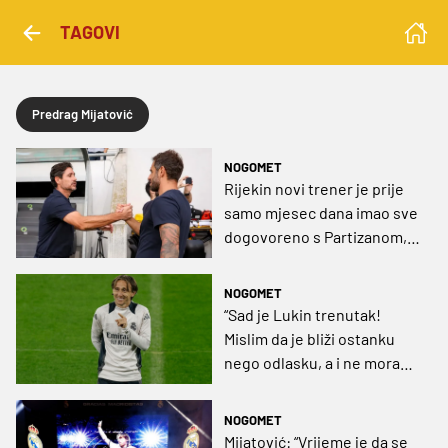
TAGOVI
Predrag Mijatović
NOGOMET
Rijekin novi trener je prije
samo mjesec dana imao sve
dogovoreno s Partizanom, a
u Hajduku nije prošao zbog
jednog razloga
NOGOMET
“Sad je Lukin trenutak!
Mislim da je bliži ostanku
nego odlasku, a i ne mora
svaki put igrati otpočetka
da bi bio važan”
NOGOMET
Mijatović: “Vrijeme je da se