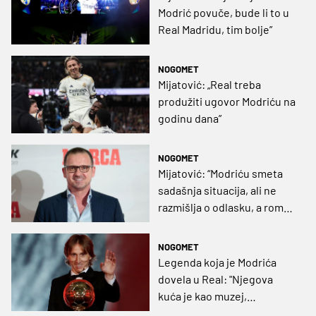
Modrić povuče, bude li to u
Real Madridu, tim bolje”
NOGOMET
Mijatović: „Real treba
produžiti ugovor Modriću na
godinu dana”
NOGOMET
Mijatović: “Modriću smeta
sadašnja situacija, ali ne
razmišlja o odlasku, a romb
u sredini ne odgovara
nikom od igrača Real
NOGOMET
Madrida”
Legenda koja je Modrića
dovela u Real: "Njegova
kuća je kao muzej,
neponovljiv je i nedostajat