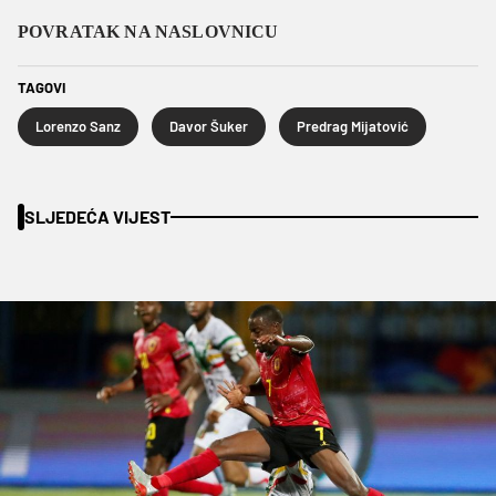
POVRATAK NA NASLOVNICU
TAGOVI
Lorenzo Sanz
Davor Šuker
Predrag Mijatović
SLJEDEĆA VIJEST