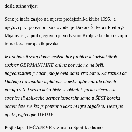
došla tužna vijest.
Sanz je inače zasjeo na mjesto predsjednika kluba 1995., a
njegovi prvi potezi bili su dovođenje Davora Šukera i Predraga
Mijatovića, a pod njegovim je vodstvom Kraljevski klub osvojio
tri naslova europskih prvaka.
Iz udobnosti svog doma možete bez problema koristiti širok
spektar
GERMANIJINE
online ponude na najbrži,
najjednostavniji način, što je ovih dana vrlo bitno. Za razliku od
klađenja na uplatno-isplatnom mjestu, gdje morate obaviti
mnogo više koraka kako biste se okladili, preko internetske
stranice ili aplikacije germaniasport.hr samo u ŠEST koraka
obavit ćete sve što je potrebno kako bi igra započela. Detaljne
upute pogledajte
OVDJE
!
Pogledajte
TEČAJEVE
Germania Sport kladionice.