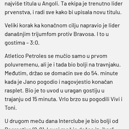
najviše titula u Angoli. Ta ekipa je trenutno lider
prvenstva, i radi sve kako bi upisala novu titulu.
Veliki korak ka konačnom cilju napravio je lider
današnjim trijumfom protiv Bravosa. I to u
gostima – 3:0.
Atletico Petroles se mučio samo u prvom
poluvremenu, ali je i tada bio bolji na travnjaku.
Međutim, držao se domaćin sve do 54. minute
kada je Jano pogodio i nagovjestio konačan
rasplet. Bio je to uvod u uragan gostiju u
trajanju od 15 minuta. Vrlo brzo su pogodili Vivi i
Toni.
U drugom meču dana Interclube je bio bolji od