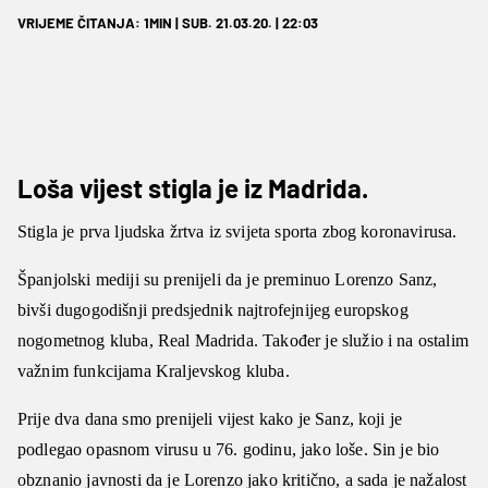
VRIJEME ČITANJA: 1MIN | SUB. 21.03.20. | 22:03
Loša vijest stigla je iz Madrida.
Stigla je prva ljudska žrtva iz svijeta sporta zbog koronavirusa.
Španjolski mediji su prenijeli da je preminuo Lorenzo Sanz,
bivši dugogodišnji predsjednik najtrofejnijeg europskog
nogometnog kluba, Real Madrida. Također je služio i na ostalim
važnim funkcijama Kraljevskog kluba.
Prije dva dana smo prenijeli vijest kako je Sanz, koji je
podlegao opasnom virusu u 76. godinu, jako loše. Sin je bio
obznanio javnosti da je Lorenzo jako kritično, a sada je nažalost