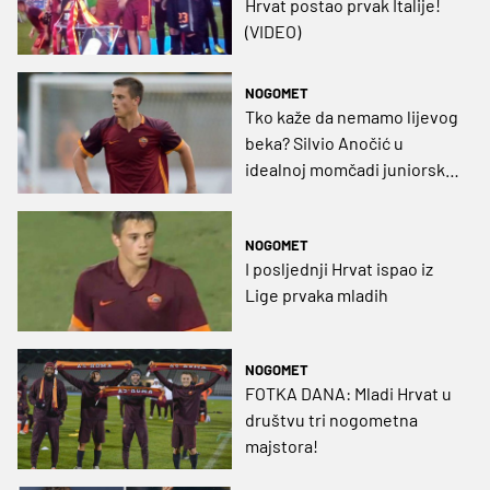
Hrvat postao prvak Italije!
(VIDEO)
NOGOMET
Tko kaže da nemamo lijevog
beka? Silvio Anočić u
idealnoj momčadi juniorske
Lige prvaka!
NOGOMET
I posljednji Hrvat ispao iz
Lige prvaka mladih
NOGOMET
FOTKA DANA: Mladi Hrvat u
društvu tri nogometna
majstora!