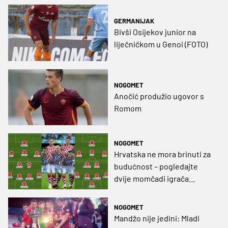
GERMANIJAK
Bivši Osijekov junior na
liječničkom u Genoi (FOTO)
NOGOMET
Anočić produžio ugovor s
Romom
NOGOMET
Hrvatska ne mora brinuti za
budućnost – pogledajte
dvije momčadi igrača
mlađih od 26 godina
(GRAFIKA)
NOGOMET
Mandžo nije jedini: Mladi