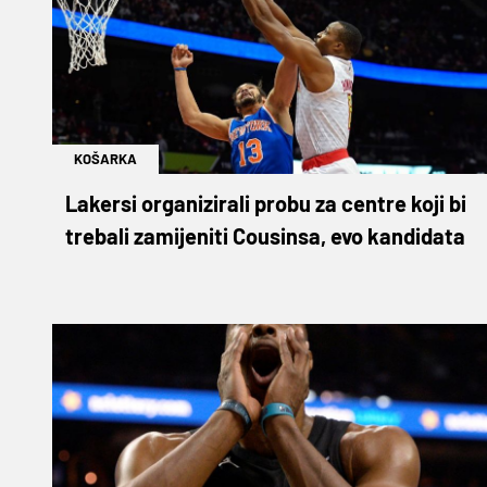
KOŠARKA
Lakersi organizirali probu za centre koji bi
trebali zamijeniti Cousinsa, evo kandidata