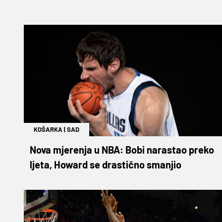
KOŠARKA
|
SAD
Nova mjerenja u NBA: Bobi narastao preko
ljeta, Howard se drastično smanjio