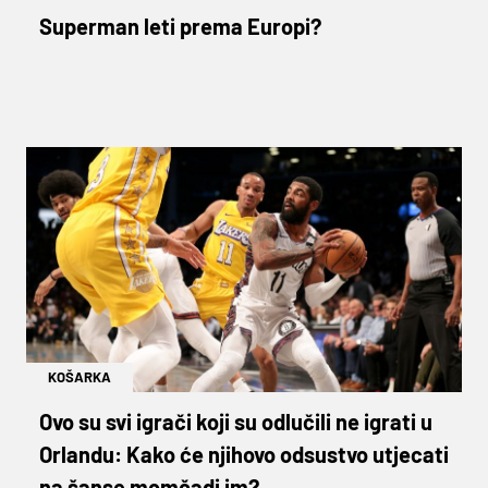
Superman leti prema Europi?
KOŠARKA
Ovo su svi igrači koji su odlučili ne igrati u
Orlandu: Kako će njihovo odsustvo utjecati
na šanse momčadi im?