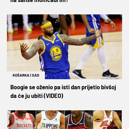
KOŠARKA
|
SAD
Boogie se oženio pa isti dan prijetio bivšoj
da će ju ubiti (VIDEO)