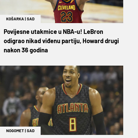
KOŠARKA
|
SAD
Povijesne utakmice u NBA-u! LeBron
odigrao nikad viđenu partiju, Howard drugi
nakon 36 godina
NOGOMET
|
SAD