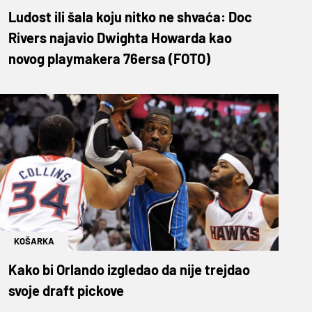
Ludost ili šala koju nitko ne shvaća: Doc
Rivers najavio Dwighta Howarda kao
novog playmakera 76ersa (FOTO)
KOŠARKA
Kako bi Orlando izgledao da nije trejdao
svoje draft pickove