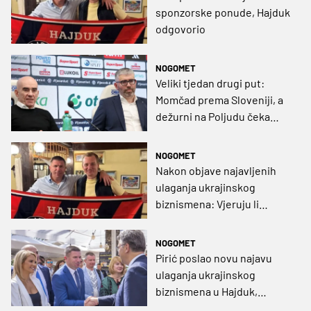
sponzorske ponude, Hajduk
odgovorio
NOGOMET
Veliki tjedan drugi put:
Momčad prema Sloveniji, a
dežurni na Poljudu čeka
povijesni mail
NOGOMET
Nakon objave najavljenih
ulaganja ukrajinskog
biznismena: Vjeruju li
navijači i dalje u povijesni
preokret?
NOGOMET
Pirić poslao novu najavu
ulaganja ukrajinskog
biznismena u Hajduk,
pojavio se i precizan iznos