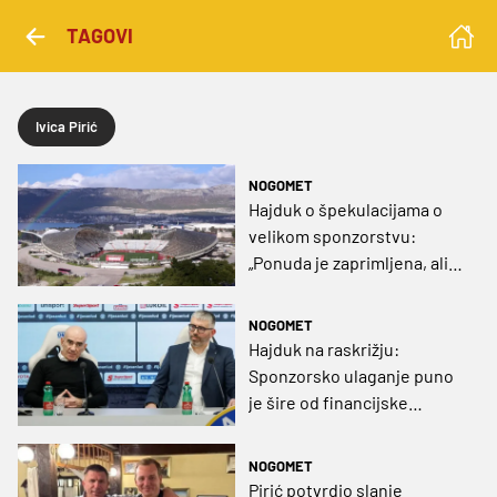
TAGOVI
Ivica Pirić
NOGOMET
Hajduk o špekulacijama o
velikom sponzorstvu:
„Ponuda je zaprimljena, ali
iznos nije kakav se
predstavlja u javnosti”
NOGOMET
Hajduk na raskrižju:
Sponzorsko ulaganje puno
je šire od financijske
injekcije, sve su opcije
otvorene i promjene
NOGOMET
moguće
Pirić potvrdio slanje