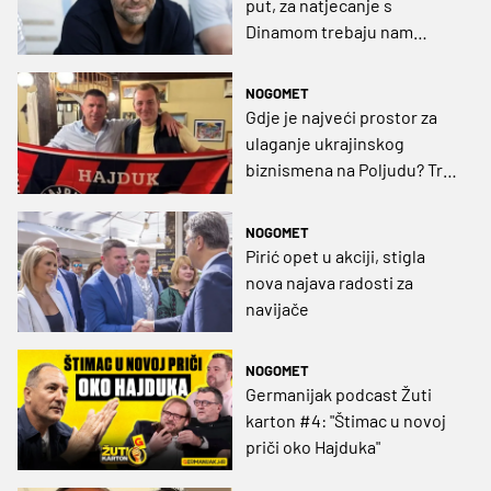
put, za natjecanje s
Dinamom trebaju nam
duboke promjene"
NOGOMET
Gdje je najveći prostor za
ulaganje ukrajinskog
biznismena na Poljudu? Tri
su segmenta najbitnija
NOGOMET
Pirić opet u akciji, stigla
nova najava radosti za
navijače
NOGOMET
Germanijak podcast Žuti
karton #4: "Štimac u novoj
priči oko Hajduka"