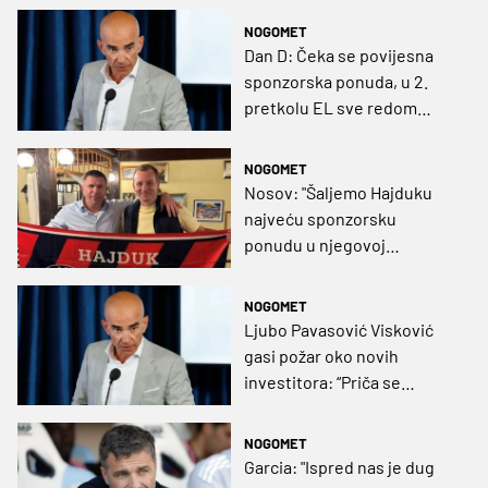
sponzorstva
NOGOMET
Dan D: Čeka se povijesna
sponzorska ponuda, u 2.
pretkolu EL sve redom
teški protivnici
NOGOMET
Nosov: "Šaljemo Hajduku
najveću sponzorsku
ponudu u njegovoj
povijesti"
NOGOMET
Ljubo Pavasović Visković
gasi požar oko novih
investitora: “Priča se
napuhuje bez stvarnih
činjenica”
NOGOMET
Garcia: "Ispred nas je dug