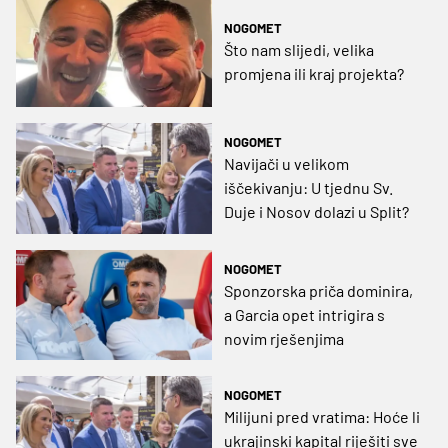
NOGOMET
Što nam slijedi, velika
promjena ili kraj projekta?
NOGOMET
Navijači u velikom
iščekivanju: U tjednu Sv.
Duje i Nosov dolazi u Split?
NOGOMET
Sponzorska priča dominira,
a Garcia opet intrigira s
novim rješenjima
NOGOMET
Milijuni pred vratima: Hoće li
ukrajinski kapital riješiti sve