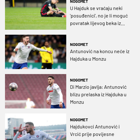
NOGOMET
U Hajduk se vraćaju neki
'posuđenici', no je li moguć
povratak lijevog beka iz
Serie A i bivšeg Vatrenog?
NOGOMET
Antunović na koncu neće iz
Hajduka u Monzu
NOGOMET
Di Marzio javlja: Antunović
blizu prelaska iz Hajduka u
Monzu
NOGOMET
Hajdukovci Antunović i
Vrcić prije povijesne