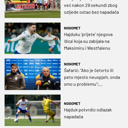
već nakon 29 sekundi zbog
ozljede ostao bez napadača
NOGOMET
Hajduku ‘prijete’ njegova
‘dica’ koja su zabijala na
Maksimiru i Westfalenu
NOGOMET
Šafarić: “Ako je četvrto ili
peto mjesto neuspjeh, onda
smo u problemu”;
Antunović: “Imat ćemo što
za reći”
NOGOMET
Hajduk potvrdio odlazak
napadača