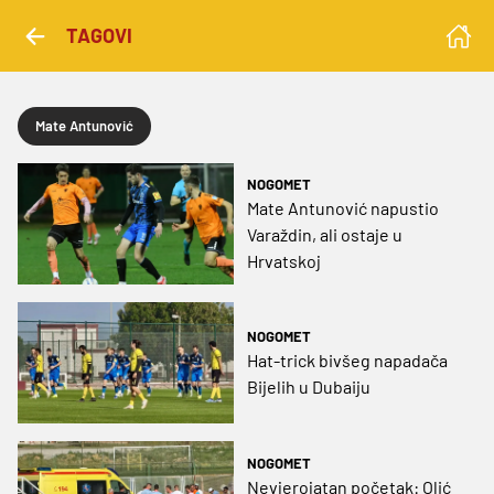
TAGOVI
Mate Antunović
NOGOMET
Mate Antunović napustio
Varaždin, ali ostaje u
Hrvatskoj
NOGOMET
Hat-trick bivšeg napadača
Bijelih u Dubaiju
NOGOMET
Nevjerojatan početak: Olić