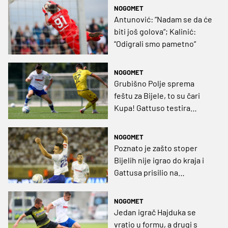
NOGOMET
Antunović: “Nadam se da će
biti još golova“; Kalinić:
“Odigrali smo pametno“
NOGOMET
Grubišno Polje sprema
feštu za Bijele, to su čari
Kupa! Gattuso testira
Antunovića umjesto Livaje
NOGOMET
Poznato je zašto stoper
Bijelih nije igrao do kraja i
Gattusa prisilio na
neplaniranu izmjenu
NOGOMET
Jedan igrač Hajduka se
vratio u formu, a drugi s