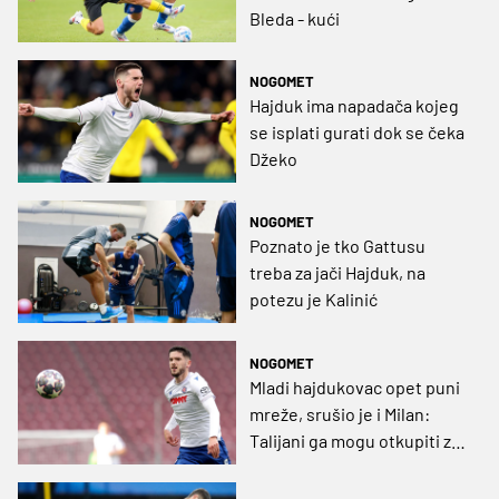
Bleda - kući
NOGOMET
Hajduk ima napadača kojeg
se isplati gurati dok se čeka
Džeko
NOGOMET
Poznato je tko Gattusu
treba za jači Hajduk, na
potezu je Kalinić
NOGOMET
Mladi hajdukovac opet puni
mreže, srušio je i Milan:
Talijani ga mogu otkupiti za
milijun i pol €!