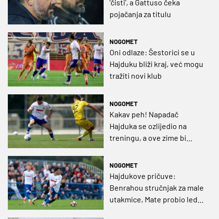
'čisti', a Gattuso čeka
pojačanja za titulu
NOGOMET
Oni odlaze: Šestorici se u
Hajduku bliži kraj, već mogu
tražiti novi klub
NOGOMET
Kakav peh! Napadač
Hajduka se ozlijedio na
treningu, a ove zime bi
mogao napustiti Poljud
NOGOMET
Hajdukove pričuve:
Benrahou stručnjak za male
utakmice, Mate probio led,
Melnjak čeka svoj red