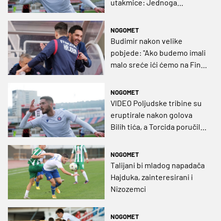
utakmice: Jednoga
savjetuje Bokšić, a drugi se
divi Hviči, obojica se nadaju
NOGOMET
do finala stići
Budimir nakon velike
pobjede: "Ako budemo imali
malo sreće ići ćemo na Final
Four"
NOGOMET
VIDEO Poljudske tribine su
eruptirale nakon golova
Bilih tića, a Torcida poručila:
"Ovo je Hajduk!“
NOGOMET
Talijani bi mladog napadača
Hajduka, zainteresirani i
Nizozemci
NOGOMET