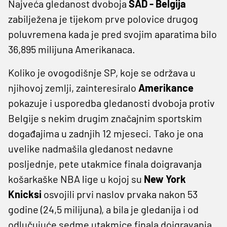
Najveća gledanost dvoboja
SAD - Belgija
zabilježena je tijekom prve polovice drugog
poluvremena kada je pred svojim aparatima bilo
36,895 milijuna Amerikanaca.
Koliko je ovogodišnje SP, koje se održava u
njihovoj zemlji, zainteresiralo
Amerikance
pokazuje i usporedba gledanosti dvoboja protiv
Belgije s nekim drugim značajnim sportskim
događajima u zadnjih 12 mjeseci. Tako je ona
uvelike nadmašila gledanost nedavne
posljednje, pete utakmice finala doigravanja
košarkaške NBA lige u kojoj su
New York
Knicksi
osvojili prvi naslov prvaka nakon 53
godine (24,5 milijuna), a bila je gledanija i od
odlučujuće sedme utakmice finala doigravanja