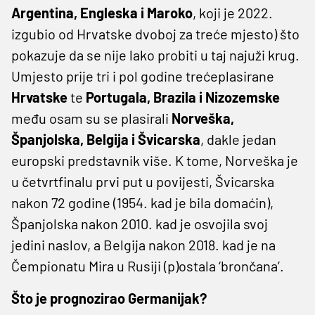
Argentina, Engleska i Maroko
, koji je 2022.
izgubio od Hrvatske dvoboj za treće mjesto) što
pokazuje da se nije lako probiti u taj najuži krug.
Umjesto prije tri i pol godine trećeplasirane
Hrvatske
te
Portugala, Brazila i Nizozemske
među osam su se plasirali
Norveška,
Španjolska, Belgija i Švicarska
, dakle jedan
europski predstavnik više. K tome, Norveška je
u četvrtfinalu prvi put u povijesti, Švicarska
nakon 72 godine (1954. kad je bila domaćin),
Španjolska nakon 2010. kad je osvojila svoj
jedini naslov, a Belgija nakon 2018. kad je na
Čempionatu Mira u Rusiji (p)ostala ‘brončana’.
Što je prognozirao Germanijak?