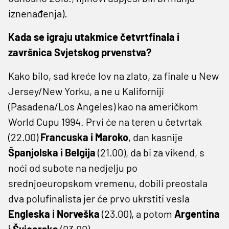
iznenađenja).
Kada se igraju utakmice četvrtfinala i
završnica Svjetskog prvenstva?
Kako bilo, sad kreće lov na zlato, za finale u New
Jersey/New Yorku, a ne u Kaliforniji
(Pasadena/Los Angeles) kao na američkom
World Cupu 1994. Prvi će na teren u četvrtak
(22.00)
Francuska i Maroko
, dan kasnije
Španjolska i Belgija
(21.00), da bi za vikend, s
noći od subote na nedjelju po
srednjoeuropskom vremenu, dobili preostala
dva polufinalista jer će prvo ukrstiti vesla
Engleska i Norveška
(23.00), a potom
Argentina
i Švicarska
(03.00).