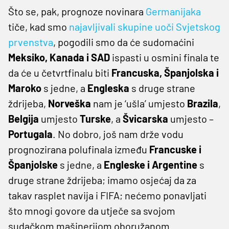
Što se, pak, prognoze novinara
Germanijaka
tiče, kad smo
najavljivali skupine uoči Svjetskog
prvenstva
, pogodili smo da će sudomaćini
Meksiko, Kanada i SAD
ispasti u osmini finala te
da će u četvrtfinalu biti
Francuska, Španjolska i
Maroko
s jedne, a
Engleska
s druge strane
ždrijeba,
Norveška
nam je ‘ušla’ umjesto
Brazila
,
Belgija
umjesto
Turske
, a
Švicarska
umjesto –
Portugala
. No dobro, još nam drže vodu
prognozirana polufinala između
Francuske i
Španjolske
s jedne, a
Engleske i Argentine
s
druge strane ždrijeba; imamo osjećaj da za
takav rasplet navija i FIFA; nećemo ponavljati
što mnogi govore da utječe sa svojom
sudačkom mašinerijom oboružanom