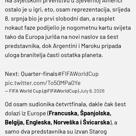
ostalo je u igri, eto, osam reprezentacija, srijeda
8. srpnja bio je prvi slobodni dan, a rasplet
nokaut faze podijelio je nogometnu kartu svijeta
tako da Europa juriša na novi naslov sa šest
predstavnika, dok Argentini i Maroku pripada
uloga branitelja časti ostatka planeta.
Next: Quarter-finals
#FIFAWorldCup
pic.twitter.com/To50MPa0Ye
— FIFA World Cup (@FIFAWorldCup)
July 8, 2026
Od osam sudionika četvrtfinala, dakle čak šest
dolazi iz Europe (
Francuska, Španjolska,
Belgija, Engleska, Norveška i Švicarska
), a
samo dva predstavnika su izvan Starog