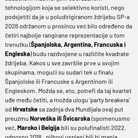
tehnologijom koja se selektivno koristi, nego
podsjetiti da je u poludirigiranom ždrijebu SP-a
2026 održanom u prosincu već bilo određeno da
četiri najbolje rangirane reprezentacije u tom
trenutku (
Španjolska, Argentina, Francuska i
Engleska
) budu razdvojene u različite kvadrate
ždrijeba. Kakos u sve završile prve u svojim
skupinama, mogući su sudari tek u finalu
Španjolske ili Francuske s Argentinom ili
Engleskom. Možda se, eto, potrefi da taj kvartet
uđe među četiti, a možda ulogu ‘party breakera’
od
Hrvatske
sa zadnja dva Mundijala ovaj put
preuzmu
Norveška ili Švicarska
(spomenusmo
već,
Maroko i Belgija
bili su polufinalisti 2022.
odnosno 2018., njihovi uspjesi bili bi manja