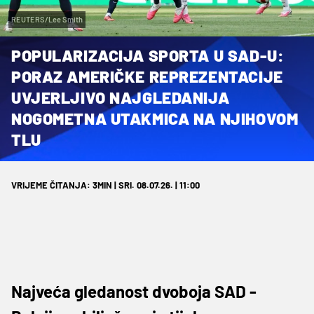
REUTERS/Lee Smith
POPULARIZACIJA SPORTA U SAD-U:
PORAZ AMERIČKE REPREZENTACIJE
UVJERLJIVO NAJGLEDANIJA
NOGOMETNA UTAKMICA NA NJIHOVOM
TLU
VRIJEME ČITANJA: 3MIN | SRI. 08.07.26. | 11:00
Najveća gledanost dvoboja SAD -