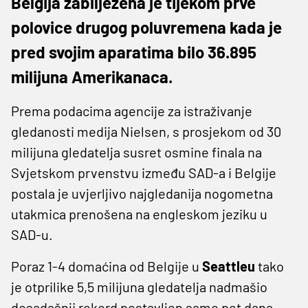
Belgija zabilježena je tijekom prve
polovice drugog poluvremena kada je
pred svojim aparatima bilo 36.895
milijuna Amerikanaca.
Prema podacima agencije za istraživanje
gledanosti medija Nielsen, s prosjekom od 30
milijuna gledatelja susret osmine finala na
Svjetskom prvenstvu između SAD-a i Belgije
postala je uvjerljivo najgledanija nogometna
utakmica prenošena na engleskom jeziku u
SAD-u.
Poraz 1-4 domaćina od Belgije u
Seattleu
tako
je otprilike 5,5 milijuna gledatelja nadmašio
dosadašnji rekord postavljen samo pet dana