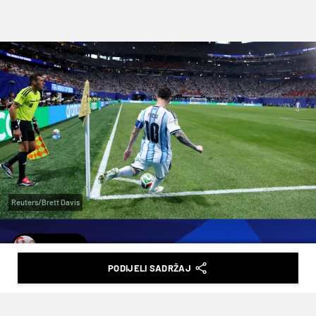
Reuters/Brett Davis
P. ZOBEC
PODIJELI SADRŽAJ
AKO JE SVE NAMJEŠTENO,
OBJASNITE ONDA MESSIJA