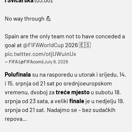
No way through 💪
Spain are the only team not to have conceded a
goal at
@FIFAWorldCup
2026 🇪🇸
pic.twitter.com/otjUWuinUx
— FIFA (@FIFAcom)
July 8, 2026
Polufinala
su na rasporedu u utorak i srijedu, 14.
i 15. srpnja od 21 sat po srednjoeuropskom
vremenu, dvoboj za
treće mjesto
u subotu 18.
srpnja od 23 sata, a veliki
finale
je u nedjelju 19.
srpnja od 21 sat. Nadajmo se – bez sudačkih
repova…