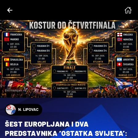
Germanijak
N. LIPOVAC
ŠEST EUROPLJANA I DVA
PREDSTAVNIKA ‘OSTATKA SVIJETA’: