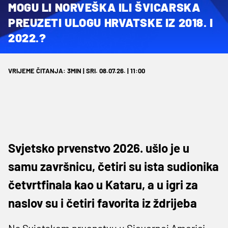
MOGU LI NORVEŠKA ILI ŠVICARSKA
PREUZETI ULOGU HRVATSKE IZ 2018. I
2022.?
VRIJEME ČITANJA: 3MIN | SRI. 08.07.26. | 11:00
Svjetsko prvenstvo 2026. ušlo je u
samu završnicu, četiri su ista sudionika
četvrtfinala kao u Kataru, a u igri za
naslov su i četiri favorita iz ždrijeba
Na Svjetskom prvenstvu u Sjevernoj Americi