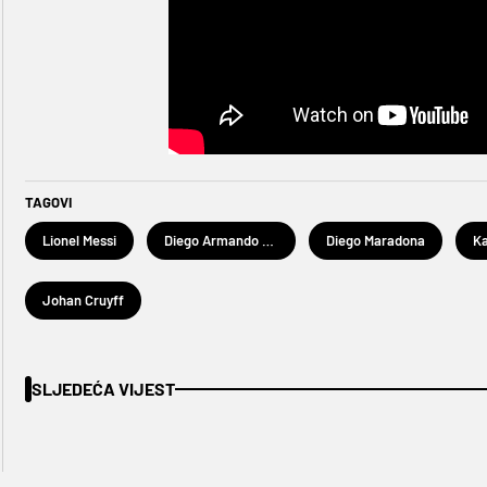
TAGOVI
Lionel Messi
Diego Armando Maradona
Diego Maradona
Ka
Johan Cruyff
SLJEDEĆA VIJEST