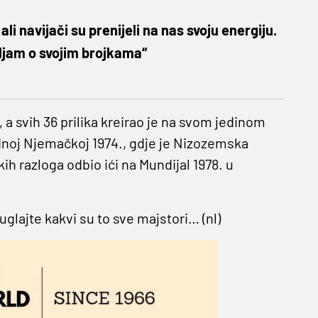
ali navijači su prenijeli na nas svoju energiju.
ljam o svojim brojkama“
), a svih 36 prilika kreirao je na svom jedinom
dnoj Njemačkoj 1974., gdje je Nizozemska
kih razloga odbio ići na Mundijal 1978. u
uglajte kakvi su to sve majstori… (nl)