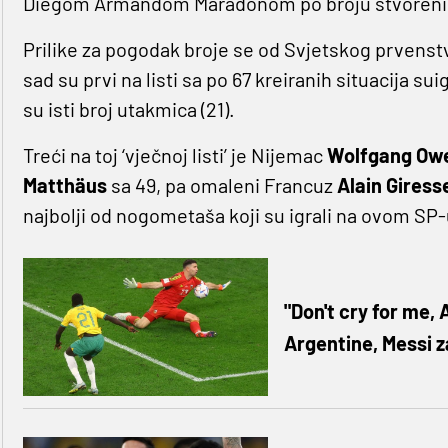
Diegom Armandom Maradonom po broju stvorenih p
Prilike za pogodak broje se od Svjetskog prvenstv
sad su prvi na listi sa po 67 kreiranih situacija sui
su isti broj utakmica (21).
Treći na toj ‘vječnoj listi’ je Nijemac
Wolfgang Ow
Matthäus
sa 49, pa omaleni Francuz
Alain Giress
najbolji od nogometaša koji su igrali na ovom SP-
"Don't cry for me,
Argentine, Messi za