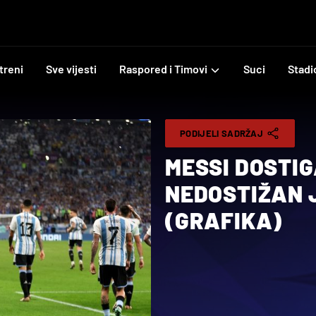
treni
Sve vijesti
Raspored i Timovi
Suci
Stadi
PODIJELI SADRŽAJ
MESSI DOSTI
NEDOSTIŽAN 
(GRAFIKA)