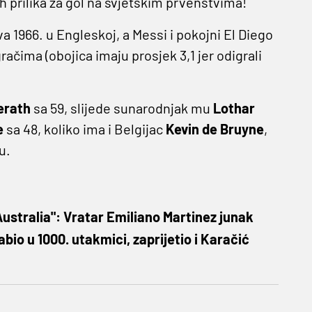
rilika za gol na svjetskim prvenstvima!
a 1966. u Engleskoj, a Messi i pokojni El Diego
gračima (obojica imaju prosjek 3,1 jer odigrali
erath
sa 59, slijede sunarodnjak mu
Lothar
e
sa 48, koliko ima i Belgijac
Kevin de Bruyne
,
u.
 Australia": Vratar Emiliano Martinez junak
bio u 1000. utakmici, zaprijetio i Karačić