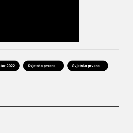
tar 2022
Svjetsko prvenstvo u nogometu Katar 2022.
Svjetsko prvenstvo u nogometu