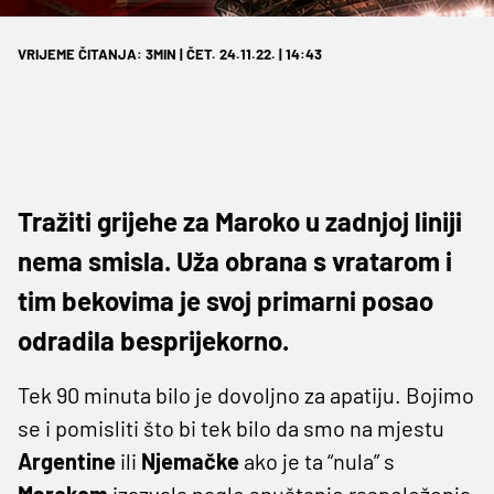
VRIJEME ČITANJA: 3MIN | ČET. 24.11.22. | 14:43
Tražiti grijehe za Maroko u zadnjoj liniji
nema smisla. Uža obrana s vratarom i
tim bekovima je svoj primarni posao
odradila besprijekorno.
Tek 90 minuta bilo je dovoljno za apatiju. Bojimo
se i pomisliti što bi tek bilo da smo na mjestu
Argentine
ili
Njemačke
ako je ta “nula” s
Marokom
izazvala naglo spuštanje raspoloženja