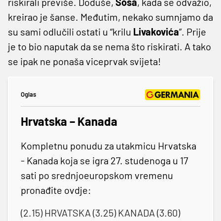
riskirali previše. Doduše,
Sosa
, kada se odvažio,
kreirao je šanse. Međutim, nekako sumnjamo da
su sami odlučili ostati u “krilu
Livakovića
”. Prije
je to bio naputak da se nema što riskirati. A tako
se ipak ne ponaša viceprvak svijeta!
Oglas
Hrvatska – Kanada
Kompletnu ponudu za utakmicu Hrvatska
- Kanada koja se igra 27. studenoga u 17
sati po srednjoeuropskom vremenu
pronađite ovdje:
(2.15) HRVATSKA (3.25) KANADA (3.60)