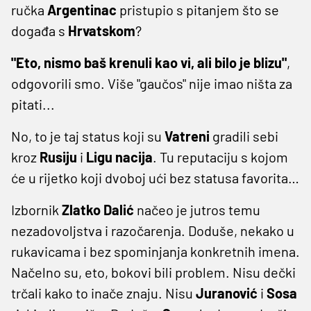
ručka
Argentinac
pristupio s pitanjem što se
događa s
Hrvatskom
?
"Eto, nismo baš krenuli kao vi, ali bilo je blizu"
,
odgovorili smo. Više "gaučos" nije imao ništa za
pitati...
No, to je taj status koji su
Vatreni
gradili sebi
kroz
Rusiju
i
Ligu
nacija
. Tu reputaciju s kojom
će u rijetko koji dvoboj ući bez statusa favorita…
Izbornik
Zlatko
Dalić
načeo je jutros temu
nezadovoljstva i razočarenja. Doduše, nekako u
rukavicama i bez spominjanja konkretnih imena.
Načelno su, eto, bokovi bili problem. Nisu dečki
trčali kako to inače znaju. Nisu
Juranović
i
Sosa