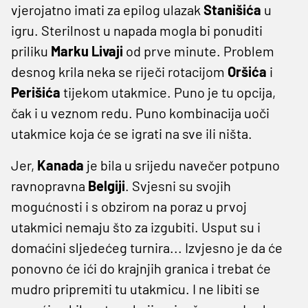
vjerojatno imati za epilog ulazak
Stanišića
u
igru. Sterilnost u napada mogla bi ponuditi
priliku
Marku
Livaji
od prve minute. Problem
desnog krila neka se riječi rotacijom
Oršića
i
Perišića
tijekom utakmice. Puno je tu opcija,
čak i u veznom redu. Puno kombinacija uoči
utakmice koja će se igrati na sve ili ništa.
Jer,
Kanada
je bila u srijedu navečer potpuno
ravnopravna
Belgiji
. Svjesni su svojih
mogućnosti i s obzirom na poraz u prvoj
utakmici nemaju što za izgubiti. Usput su i
domaćini sljedećeg turnira... Izvjesno je da će
ponovno će ići do krajnjih granica i trebat će
mudro pripremiti tu utakmicu. I ne libiti se