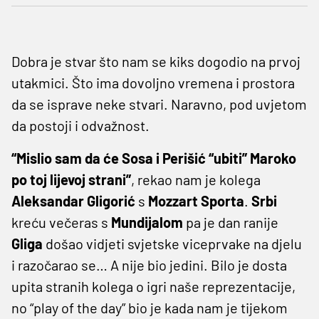
Dobra je stvar što nam se kiks dogodio na prvoj
utakmici. Što ima dovoljno vremena i prostora
da se isprave neke stvari. Naravno, pod uvjetom
da postoji i odvažnost.
“Mislio sam da će Sosa i Perišić “ubiti” Maroko
po toj lijevoj strani”
, rekao nam je kolega
Aleksandar
Gligorić
s
Mozzart
Sporta
.
Srbi
kreću večeras s
Mundijalom
pa je dan ranije
Gliga
došao vidjeti svjetske viceprvake na djelu
i razočarao se… A nije bio jedini. Bilo je dosta
upita stranih kolega o igri naše reprezentacije,
no “play of the day” bio je kada nam je tijekom