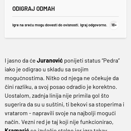
ODIGRAJ ODMAH
Igre na sreću mogu dovesti do ovisnosti. Igraj odgovorno.
I jasno da će
Juranović
ponijeti status “Pedra”
iako je odigrao u skladu sa svojim
mogućnostima. Nitko od njega ne očekuje da
čini razliku, a svoj posao odradio je korektno.
Uostalom, zadnja linija nije primila gol što
sugerira da su u suštini, ti bekovi sa stoperima i
vratarom - napravili svoje na najbolji mogući
način. Vezni red je taj koji nije funkcionirao,
Kramarić
se izvlačio stalno jer igra takav