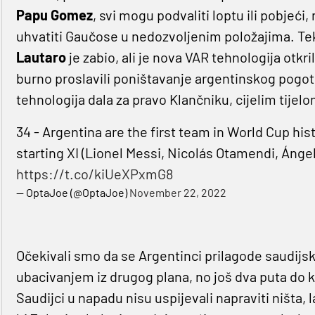
Papu Gomez
, svi mogu podvaliti loptu ili pobjeći
uhvatiti Gaučose u nedozvoljenim položajima. Te
Lautaro
je zabio, ali je nova VAR tehnologija otkri
burno proslavili poništavanje argentinskog pogotka
tehnologija dala za pravo Klančniku, cijelim tijelo
34 - Argentina are the first team in World Cup hist
starting XI (Lionel Messi, Nicolás Otamendi, Áng
https://t.co/kiUeXPxmG8
— OptaJoe (@OptaJoe)
November 22, 2022
Očekivali smo da se Argentinci prilagode saudij
ubacivanjem iz drugog plana, no još dva puta do
Saudijci u napadu nisu uspijevali napraviti ništa,