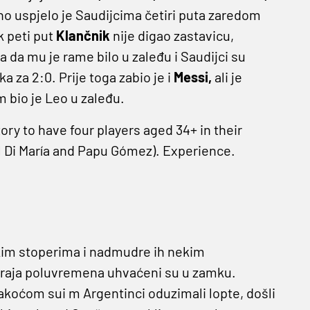
, no uspjelo je Saudijcima četiri puta zaredom
k peti put
Klančnik
nije digao zastavicu,
la da mu je rame bilo u zaleđu i Saudijci su
 za 2:0. Prije toga zabio je i
Messi,
ali je
m bio je Leo u zaleđu.
ory to have four players aged 34+ in their
el Di María and Papu Gómez). Experience.
skim stoperima i nadmudre ih nekim
 kraja poluvremena uhvaćeni su u zamku.
 lakoćom sui m Argentinci oduzimali lopte, došli