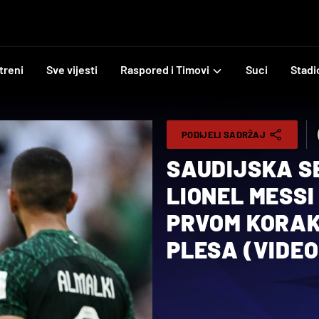
treni
Sve vijesti
Raspored i Timovi
Suci
Stadi
PODIJELI SADRŽAJ
SAUDIJSKA S
LIONEL MESSI
PRVOM KORAK
PLESA (VIDEO