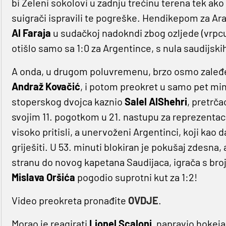
bi Zeleni sokolovi u zadnju trećinu terena tek ako
suigrači ispravili te pogreške. Hendikepom za Ara
Al Faraja
u sudačkoj nadokndi zbog ozljede (vrpc
otišlo samo sa 1:0 za Argentince, s nula saudijsk
A onda, u drugom poluvremenu, brzo osmo zaleđe,
Andraž Kovačić
, i potom preokret u samo pet mi
stoperskog dvojca kaznio
Salel AlShehri
, pretrč
svojim 11. pogotkom u 21. nastupu za reprezentaci
visoko pritisli, a unervoženi Argentinci, koji kao 
griješiti. U 53. minuti blokiran je pokušaj zdesna, 
stranu do novog kapetana Saudijaca, igrača s br
Mislava Oršića
pogodio suprotni kut za 1:2!
Video preokreta pronađite
OVDJE
.
Morao je reagirati
Lionel Scaloni,
napravio hokeja