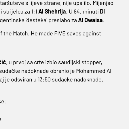
aršuteve s lijeve strane, nije upalilo. Mijenjao
strijelca za 1:1
Al Shehrija
. U 84. minuti
Di
rgentinska ‘desteka’ preslabo za
Al Owaisa
.
of the Match. He made FIVE saves against
čić
, u prvoj sa crte izbio saudijski stopper,
nuti sudačke nadoknade obranio je Mohammed Al
raj je odsviran u 13:50 sudačke nadoknade,
se:
s