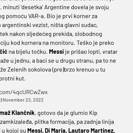
. minuti ‘desetka’ Argentine dovela je svoju
 pomoću VAR-a. Bio je prvi korner za
o argentinski vezist, ništa glavni sudac,
 tek nakon sljedećeg prekida, slobodnog
aciju kod kornera na monitoru. Teško je preko
čić
na bijelu točku.
Messi
je prišao lopti, vratar
že u jednu, a baci se u drugu stranu, pa to ne
eže Zelenih sokolova (pre)brzo krenuo u tu
protni kut.
er.com/4qcURCwZwx
l)
November 22, 2022
maž Klančnik
, gotovo da je glumio Kip
zamkizaleđa, plitka formacija, pa zadnja linija
 u kojoj su
Messi, Di Maria, Lautaro Martinez,