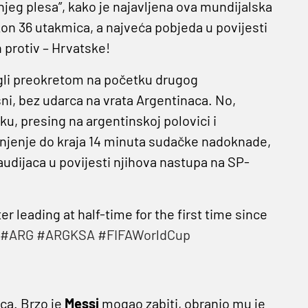
jeg plesa”, kako je najavljena ova mundijalska
on 36 utakmica, a najveća pobjeda u povijesti
n protiv – Hrvatske!
igli preokretom na početku drugog
i, bez udarca na vrata Argentinaca. No,
u, presing na argentinskoj polovici i
ranjenje do kraja 14 minuta sudačke nadoknade,
audijaca u povijesti njihova nastupa na SP-
r leading at half-time for the first time since
#ARG
#ARGKSA
#FIFAWorldCup
ca. Brzo je
Messi
mogao zabiti, obranio mu je