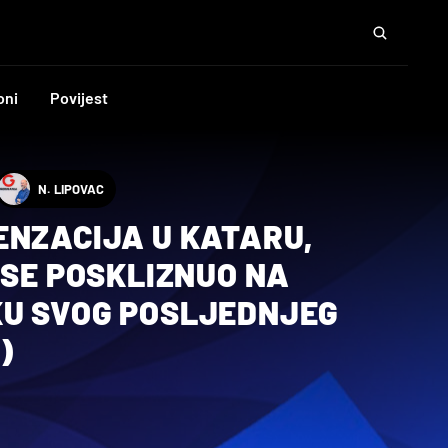
oni
Povijest
N. LIPOVAC
ENZACIJA U KATARU,
 SE POSKLIZNUO NA
U SVOG POSLJEDNJEG
)