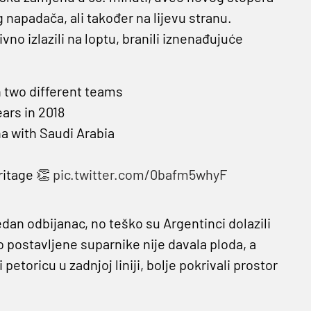
 napadača, ali također na lijevu stranu.
ivno izlazili na loptu, branili iznenađujuće
th two different teams
ears in 2018
na with Saudi Arabia
ritage 👏
pic.twitter.com/0bafm5whyF
jedan odbijanac, no teško su Argentinci dolazili
to postavljene suparnike nije davala ploda, a
petoricu u zadnjoj liniji, bolje pokrivali prostor