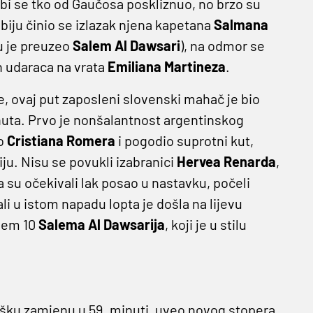
 bi se tko od Gaučosa poskliznuo, no brzo su
biju činio se izlazak njena kapetana
Salmana
u je preuzeo
Salem Al Dawsari
), na odmor se
ih udaraca na vrata
Emiliana Martineza
.
 ovaj put zaposleni slovenski mahač je bio
nuta. Prvo je nonšalantnost argentinskog
ao
Cristiana Romera
i pogodio suprotni kut,
ju. Nisu se povukli izabranici
Hervea Renarda
,
da su očekivali lak posao u nastavku, počeli
ali u istom napadu lopta je došla na lijevu
ojem 10
Salema Al Dawsarija
, koji je u stilu
šku zamjenu u 59. minuti, uveo novog stopera