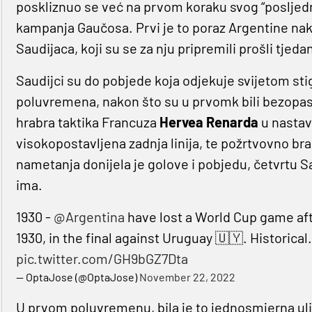
poskliznuo se već na prvom koraku svog “posljedn
kampanja Gaučosa. Prvi je to poraz Argentine nak
Saudijaca, koji su se za nju pripremili prošli tjeda
Saudijci su do pobjede koja odjekuje svijetom st
poluvremena, nakon što su u prvomk bili bezopasn
hrabra taktika Francuza
Hervea Renarda
u nastavk
visokopostavljena zadnja linija, te požrtvovno b
nametanja donijela je golove i pobjedu, četvrtu S
ima.
1930 -
@Argentina
have lost a World Cup game afte
1930, in the final against Uruguay 🇺🇾. Historical.
pic.twitter.com/GH9bGZ7Dta
— OptaJose (@OptaJose)
November 22, 2022
U prvom poluvremenu, bila je to jednosmjerna uli