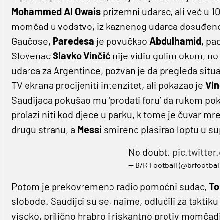
Mohammed Al Owais
prizemni udarac, ali već u 10
momčad u vodstvo, iz kaznenog udarca dosuđenog
Gaučose,
Paredesa
je povučkao
Abdulhamid
, pa
Slovenac
Slavko Vinčić
nije vidio golim okom, no
udarca za Argentince, pozvan je da pregleda situ
TV ekrana procijeniti intenzitet, ali pokazao je
Vin
Saudijaca pokušao mu ‘prodati foru’ da rukom poka
prolazi niti kod djece u parku, k tome je čuvar mr
drugu stranu, a
Messi
smireno plasirao loptu u su
No doubt.
pic.twitt
— B/R Football (@brfootbal
Potom je prekovremeno radio pomoćni sudac,
To
slobode. Saudijci su se, naime, odlučili za taktiku 
visoko, prilično hrabro i riskantno protiv momčadi