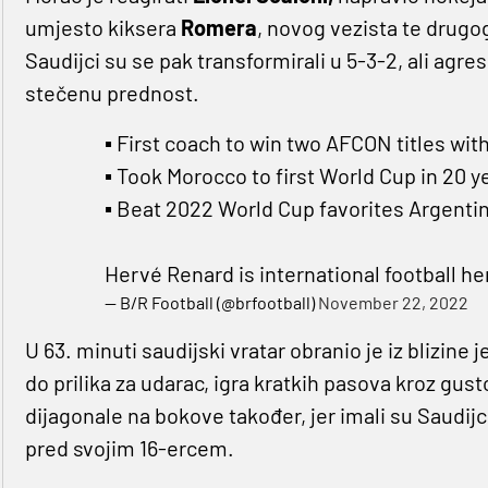
umjesto kiksera
Romera
, novog vezista te drugog
Saudijci su se pak transformirali u 5-3-2, ali agres
stečenu prednost.
▪️ First coach to win two AFCON titles wi
▪️ Took Morocco to first World Cup in 20 y
▪️ Beat 2022 World Cup favorites Argenti
Hervé Renard is international football he
— B/R Football (@brfootball)
November 22, 2022
U 63. minuti saudijski vratar obranio je iz blizine 
do prilika za udarac, igra kratkih pasova kroz gus
dijagonale na bokove također, jer imali su Saudijci 
pred svojim 16-ercem.