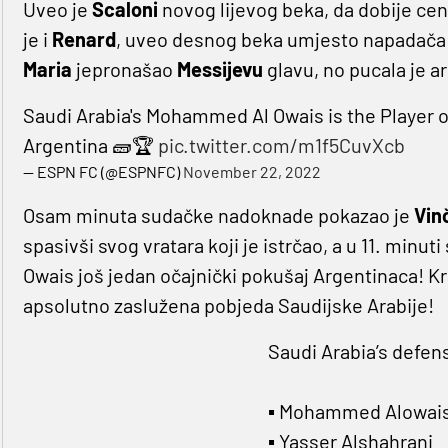
Uveo je
Scaloni
novog lijevog beka, da dobije cent
je i
Renard
, uveo desnog beka umjesto napadača i 
Maria
jepronašao
Messijevu
glavu, no pucala je a
Saudi Arabia's Mohammed Al Owais is the Player 
Argentina 🧱🏆
pic.twitter.com/m1f5CuvXcb
— ESPN FC (@ESPNFC)
November 22, 2022
Osam minuta sudačke nadoknade pokazao je
Vin
spasivši svog vratara koji je istrčao, a u 11. mi
Owais još jedan očajnički pokušaj Argentinaca! K
apsolutno zaslužena pobjeda Saudijske Arabije!
Saudi Arabia’s defen
▪️ Mohammed Alowai
▪️ Yasser Alshahrani