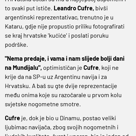
to svaki put ističe.
Leandro Cufre,
bivši
argentinski reprezentativac, trenutno je u
Kataru, gdje nije propustio priliku fotografirati
se kraj hrvatske 'kućiće' i poslati poruku
podrške.
"Nema predaje, i vama i nam slijede bolji dani
na Mundijalu",
optimističan je
Cufre
, koji ne
krije da na SP-u uz Argentinu navija i za
Hrvatsku. A baš su gte dvije reprezentacije
među onima koje su razočarale u prvom kolu
svjetske nogometne smotre.
Cufre
je, dok je bio u Dinamu, postao veliki
ljubimac navijača, zbog svojih nogometnih i
ljudskih kvaliteta, čvrst i uporan, bio je jedan od