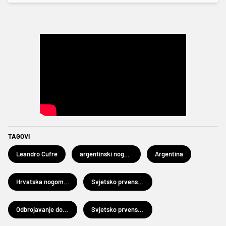
TAGOVI
Leandro Cufre
argentinski nogomet
Argentina
Hrvatska nogometna reprezentacija
Svjetsko prvenstvo u rukometu Katar 2020
Odbrojavanje do SP-a - Katar 2022
Svjetsko prvenstvo u nogometu Katar 2022.