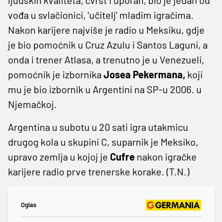
vođa u svlačionici, 'učitelj' mladim igračima.
Nakon karijere najviše je radio u Meksiku, gdje
je bio pomoćnik u Cruz Azulu i Santos Laguni, a
onda i trener Atlasa, a trenutno je u Venezueli,
pomoćnik je izbornika
Josea Pekermana,
koji
mu je bio izbornik u Argentini na SP-u 2006. u
Njemačkoj.
Argentina u subotu u 20 sati igra utakmicu
drugog kola u skupini C, suparnik je Meksiko,
upravo zemlja u kojoj je
Cufre
nakon igračke
karijere radio prve trenerske korake. (T.N.)
Oglas