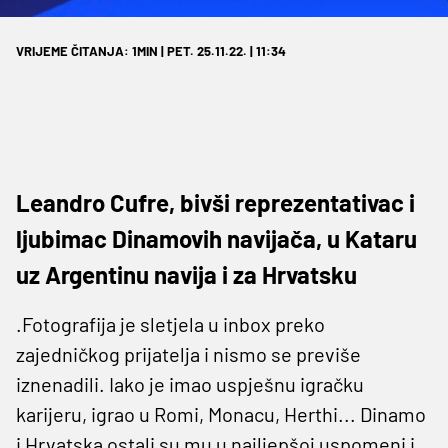
VRIJEME ČITANJA: 1MIN | PET. 25.11.22. | 11:34
Leandro Cufre, bivši reprezentativac i
ljubimac Dinamovih navijača, u Kataru
uz Argentinu navija i za Hrvatsku
.Fotografija je sletjela u inbox preko
zajedničkog prijatelja i nismo se previše
iznenadili. Iako je imao uspješnu igračku
karijeru, igrao u Romi, Monacu, Herthi... Dinamo
i Hrvatska ostali su mu u najljepšoj uspomeni i