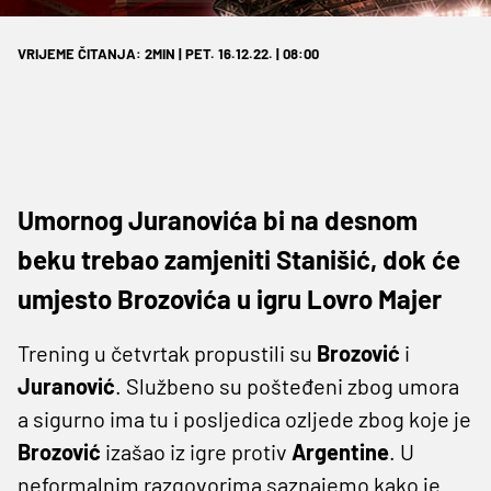
VRIJEME ČITANJA: 2MIN | PET. 16.12.22. | 08:00
Umornog Juranovića bi na desnom
beku trebao zamjeniti Stanišić, dok će
umjesto Brozovića u igru Lovro Majer
Trening u četvrtak propustili su
Brozović
i
Juranović
. Službeno su pošteđeni zbog umora
a sigurno ima tu i posljedica ozljede zbog koje je
Brozović
izašao iz igre protiv
Argentine
. U
neformalnim razgovorima saznajemo kako je