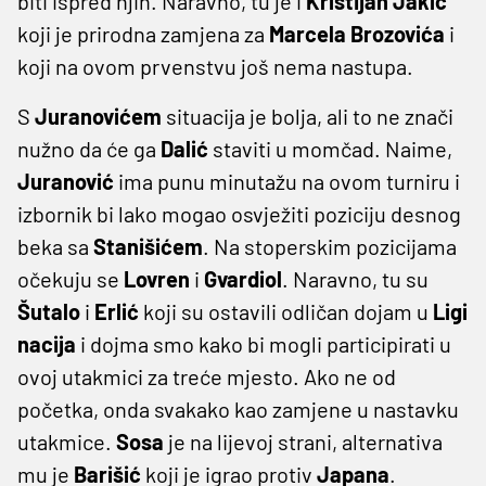
biti ispred njih. Naravno, tu je i
Kristijan
Jakić
koji je prirodna zamjena za
Marcela
Brozovića
i
koji na ovom prvenstvu još nema nastupa.
S
Juranovićem
situacija je bolja, ali to ne znači
nužno da će ga
Dalić
staviti u momčad. Naime,
Juranović
ima punu minutažu na ovom turniru i
izbornik bi lako mogao osvježiti poziciju desnog
beka sa
Stanišićem
. Na stoperskim pozicijama
očekuju se
Lovren
i
Gvardiol
. Naravno, tu su
Šutalo
i
Erlić
koji su ostavili odličan dojam u
Ligi
nacija
i dojma smo kako bi mogli participirati u
ovoj utakmici za treće mjesto. Ako ne od
početka, onda svakako kao zamjene u nastavku
utakmice.
Sosa
je na lijevoj strani, alternativa
mu je
Barišić
koji je igrao protiv
Japana
.