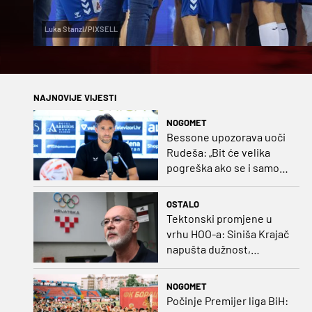
Luka Stanzl/PIXSELL
NAJNOVIJE VIJESTI
NOGOMET
Bessone upozorava uoči
Rudeša: „Bit će velika
pogreška ako se i samo
malo opustimo“
OSTALO
Tektonski promjene u
vrhu HOO-a: Siniša Krajač
napušta dužnost,
razriješeno i svih osam
direktora
NOGOMET
Počinje Premijer liga BiH: