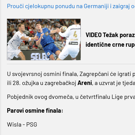
Prouči cjelokupnu ponudu na Germaniji i zaigraj o
VIDEO Težak poraz 
identične crne ru
U svojevrsnoj osmini finala, Zagrepčani će igrati 
ili 28. ožujka u zagrebačkoj
Areni
, a uzvrat je tje
Pobjednik ovog dvomeča, u četvrtfinalu Lige prva
Parovi osmine finala:
Wisla - PSG