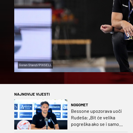
Goran Stanzl/PIXSELL
NAJNOVIJE VIJESTI
NOGOMET
Bessone upozorava uoči
Rudeša: „Bit će velika
pogreška ako se i samo
malo opustimo“