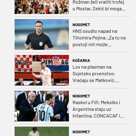
Rožman želi vratiti trofej
u Mostar, Zekić bi mogao
biti iznenađenje
NOGOMET
HNS osudio napad na
Tihomira Pejina: „Za to ne
postoji niti može
postojati opravdanje”
KOŠARKA
Lov na plasman na
Svjetsko prvenstvo:
Vraćaju se Matković,
Nakić i Drežnjak
NOGOMET
Raskol u Fifi: Meksiko i
Argentina staju uz
Infantina, CONCACAF i
CONMEBOL više nisu
čvrsti
NOGOMET