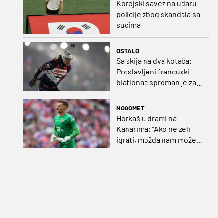
Korejski savez na udaru
policije zbog skandala sa
sucima
OSTALO
Sa skija na dva kotača:
Proslavljeni francuski
biatlonac spreman je za
debi u profesionalnom
biciklizmu
NOGOMET
Horkaš u drami na
Kanarima: “Ako ne želi
igrati, možda nam može
pomoći obilježavati teren
ili postavljati mreže”