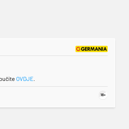
roučite
OVDJE
.