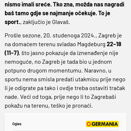
nismo imali sreće. Tko zna, možda nas nagradi
baš tamo gdje se najmanje očekuje. To je
sport.
, zaključio je Glavaš.
Prošle sezone, 20. studenoga 2024., Zagreb je
na domaćem terenu svladao Magdeburg
22–18
(11–7)
, što jasno pokazuje da iznenađenje nije
nemoguće, no Zagreb je tada bio u jednom
potpuno drugom momentumu. Naravno, u
sportu nema smisla predati utakmicu prije nego
li je odigrate pa tako i ovdje treba ostaviti tračak
nade. Veći od toga, prije nego li to Zagrebaši
pokažu na terenu, teško je pronaći.
Oglas