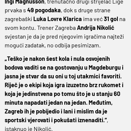
Ingi Magnusson
, trenutačno drugi strijelac Lige
prvaka s
49 pogodaka
, dok s druge strane
zagrebaški
Luka Lovre Klarica
ima već
31 gol
na
svom kontu. Trener Zagreba
Andrija Nikolić
svjestan je da je pred njegovim igračima najteži
mogući zadatak, no odbija pesimizam.
„Teško je nakon šest kola i nula osvojenih
bodova vaditi se na gostovanju u Magdeburgu i
jasna je stvar da su oni u toj utakmici favoriti.
Riječ je o ekipi koja igra izuzetno brz rukomet i
koja je jedinstvena po tomu što je u stanju 60
minuta napadati jedan na jedan. Međutim,
Zagreb ih je pobijedio i lani i mislim da je
sportski vjerovati i pokušati iznenaditi.“
,
istaknuo je Nikolić.