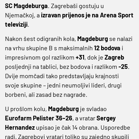
SC Magdeburga
. Zagrebaši gostuju u
Njemačkoj, a
izravan prijenos je na Arena Sport
televiziji
.
Nakon šest odigranih kola,
Magdeburg
se nalazi
na vrhu skupine B s maksimalnih
12 bodova
i
impresivnom gol razlikom
+31
, dok je
Zagreb
posljednji na tablici, bez bodova i razlikom
-25
.
Dvije momčadi tako predstavljaju krajnosti
svoje skupine – jedni neumoljivi lideri, drugi
borbeni, ali zasad bez nagrade.
U prošlom kolu,
Magdeburg
je svladao
Eurofarm Pelister 36–26
, a vratar
Sergey
Hernandez
upisao je čak 14 obrana. Usporedbe
radi, Zagrebovi vratari toliko su zajedno skupili