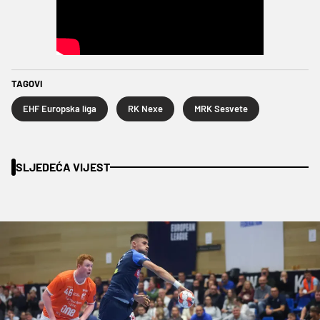
TAGOVI
EHF Europska liga
RK Nexe
MRK Sesvete
SLJEDEĆA VIJEST