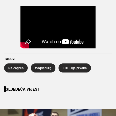
TAGOVI
RK Zagreb
Magdeburg
EHF Liga prvaka
SLJEDEĆA VIJEST