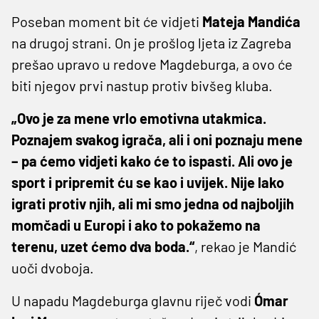
Poseban moment bit će vidjeti
Mateja Mandića
na drugoj strani. On je prošlog ljeta iz Zagreba
prešao upravo u redove Magdeburga, a ovo će
biti njegov prvi nastup protiv bivšeg kluba.
„Ovo je za mene vrlo emotivna utakmica.
Poznajem svakog igrača, ali i oni poznaju mene
– pa ćemo vidjeti kako će to ispasti. Ali ovo je
sport i pripremit ću se kao i uvijek. Nije lako
igrati protiv njih, ali mi smo jedna od najboljih
momčadi u Europi i ako to pokažemo na
terenu, uzet ćemo dva boda.“
, rekao je Mandić
uoči dvoboja.
U napadu Magdeburga glavnu riječ vodi
Ómar