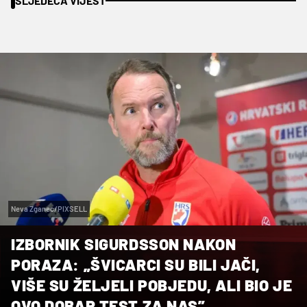
SLJEDEĆA VIJEST
Neva Zganec/PIXSELL
IZBORNIK SIGURDSSON NAKON
PORAZA: „ŠVICARCI SU BILI JAČI,
VIŠE SU ŽELJELI POBJEDU, ALI BIO JE
OVO DOBAR TEST ZA NAS”