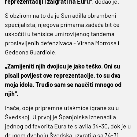
reprezentaciji i zaigrati na Euru"
, dodao je.
S obzirom na to da je Serradilla obrambeni
specijalista, njegova primarna zadaća bit će
uskočiti u tenisice umirovljenog tandema
proslavljenih defenzivaca - Virana Morrosa i
Gedeona Guardiole.
„Zamijeniti njih dvojicu je jako teško. Oni su
pisali povijest ove reprezentacije, to su dva
moja idola. Trudio sam se naučiti mnogo od
njih“.
Inače, obje pripremne utakmice igrane su u
Švedskoj. U prvoj je Španjolska iznenadila
jednog od favorita Eura te slavila 34-30, dok je u
drugom dvoboju Švedska uzvratila sa 34-31.