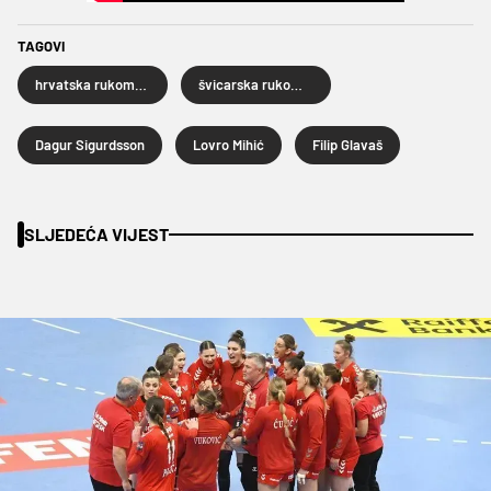
TAGOVI
hrvatska rukometna reprezentacija
švicarska rukometna reprezentacija
Dagur Sigurdsson
Lovro Mihić
Filip Glavaš
SLJEDEĆA VIJEST