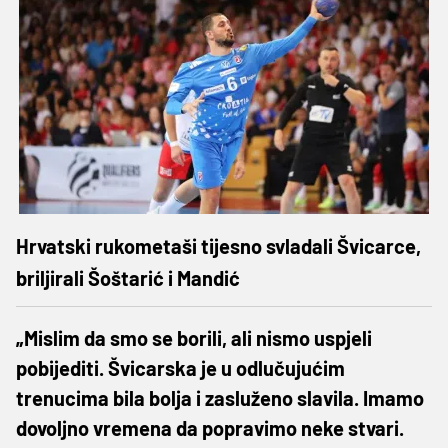
Hrvatski rukometaši tijesno svladali Švicarce,
briljirali Šoštarić i Mandić
„Mislim da smo se borili, ali nismo uspjeli
pobijediti. Švicarska je u odlučujućim
trenucima bila bolja i zasluženo slavila. Imamo
dovoljno vremena da popravimo neke stvari.