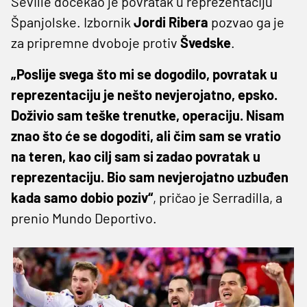
Seville dočekao je povratak u reprezentaciju
Španjolske. Izbornik
Jordi Ribera
pozvao ga je
za pripremne dvoboje protiv
Švedske
.
„Poslije svega što mi se dogodilo, povratak u
reprezentaciju je nešto nevjerojatno, epsko.
Doživio sam teške trenutke, operaciju. Nisam
znao što će se dogoditi, ali čim sam se vratio
na teren, kao cilj sam si zadao povratak u
reprezentaciju. Bio sam nevjerojatno uzbuđen
kada samo dobio poziv“
, pričao je Serradilla, a
prenio Mundo Deportivo.