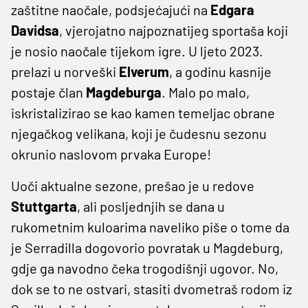
zaštitne naočale, podsjećajući na
Edgara
Davidsa
, vjerojatno najpoznatijeg sportaša koji
je nosio naočale tijekom igre. U ljeto 2023.
prelazi u norveški
Elverum
, a godinu kasnije
postaje član
Magdeburga
. Malo po malo,
iskristalizirao se kao kamen temeljac obrane
njegačkog velikana, koji je čudesnu sezonu
okrunio naslovom prvaka Europe!
Uoči aktualne sezone, prešao je u redove
Stuttgarta
, ali posljednjih se dana u
rukometnim kuloarima naveliko piše o tome da
je Serradilla dogovorio povratak u Magdeburg,
gdje ga navodno čeka trogodišnji ugovor. No,
dok se to ne ostvari, stasiti dvometraš rodom iz