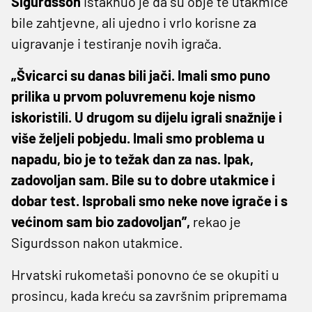
Sigurdsson
istaknuo je da su obje te utakmice
bile zahtjevne, ali ujedno i vrlo korisne za
uigravanje i testiranje novih igrača.
„Švicarci su danas bili jači. Imali smo puno
prilika u prvom poluvremenu koje nismo
iskoristili. U drugom su dijelu igrali snažnije i
više željeli pobjedu. Imali smo problema u
napadu, bio je to težak dan za nas. Ipak,
zadovoljan sam. Bile su to dobre utakmice i
dobar test. Isprobali smo neke nove igrače i s
većinom sam bio zadovoljan”,
rekao je
Sigurdsson nakon utakmice.
Hrvatski rukometaši ponovno će se okupiti u
prosincu, kada kreću sa završnim pripremama