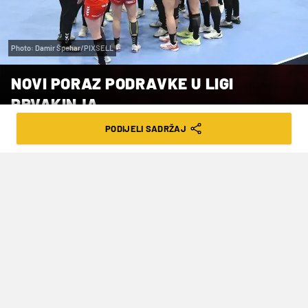
Photo: Damir Špehar/PIXSELL
NOVI PORAZ PODRAVKE U LIGI
PRVAKINJA
PODIJELI SADRŽAJ
VRIJEME ČITANJA: 3MIN | PON. 03.11.25. | 13:00
Koprivničanke su doživjele i treći poraz
zaredom i to od vodeće ekipe skupine,
koja ima svih šest pobjeda.