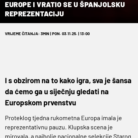
EUROPE I VRATIO SE U ŠPANJOLSKU
REPREZENTACIJU
VRIJEME ČITANJA: 3MIN | PON. 03.11.25. | 13:00
I s obzirom na to kako igra, sva je šansa
da ćemo ga u siječnju gledati na
Europskom prvenstvu
Proteklog tjedna rukometna Europa imala je
reprezentativnu pauzu. Klupska scena je
mirovala, a najbolje nacionalne selekcije Starog