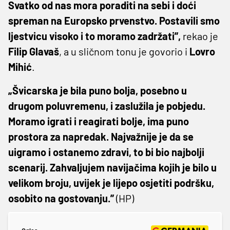
Svatko od nas mora poraditi na sebi i doći
spreman na Europsko prvenstvo. Postavili smo
ljestvicu visoko i to moramo zadržati”,
rekao je
Filip Glavaš
, a u sličnom tonu je govorio i
Lovro
Mihić
.
„Švicarska je bila puno bolja, posebno u
drugom poluvremenu, i zaslužila je pobjedu.
Moramo igrati i reagirati bolje, ima puno
prostora za napredak. Najvažnije je da se
uigramo i ostanemo zdravi, to bi bio najbolji
scenarij. Zahvaljujem navijačima kojih je bilo u
velikom broju, uvijek je lijepo osjetiti podršku,
osobito na gostovanju.”
(HP)