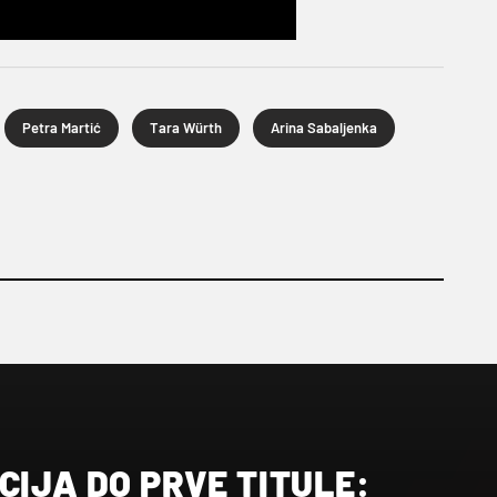
Petra Martić
Tara Würth
Arina Sabaljenka
CIJA DO PRVE TITULE: