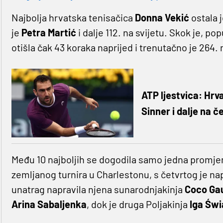
Najbolja hrvatska tenisačica
Donna
Vekić
ostala 
je
Petra Martić
i dalje 112. na svijetu. Skok je, po
otišla čak 43 koraka naprijed i trenutačno je 264. 
ATP ljestvica: Hrva
Sinner i dalje na č
Među 10 najboljih se dogodila samo jedna promj
zemljanog turnira u Charlestonu, s četvrtog je na
unatrag napravila njena sunarodnjakinja
Coco Ga
Arina
Sabaljenka
, dok je druga Poljakinja
Iga Świ