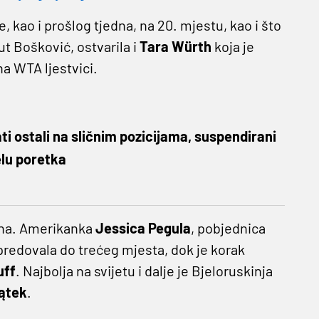
je, kao i prošlog tjedna, na 20. mjestu, kao i što
put Bošković, ostvarila i
Tara Würth
koja je
na WTA ljestvici.
ti ostali na sličnim pozicijama, suspendirani
elu poretka
ena. Amerikanka
Jessica Pegula
, pobjednica
predovala do trećeg mjesta, dok je korak
uff
. Najbolja na svijetu i dalje je Bjeloruskinja
ątek
.