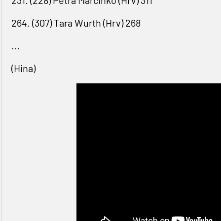
231. (228) Petra Marčinko (Hrv) 311
264. (307) Tara Wurth (Hrv) 268
...
(Hina)