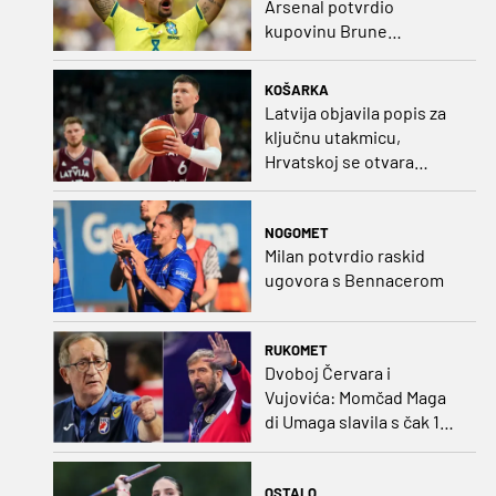
Arsenal potvrdio
kupovinu Brune
Guimaraesa
KOŠARKA
Latvija objavila popis za
ključnu utakmicu,
Hrvatskoj se otvara
velika prilika
NOGOMET
Milan potvrdio raskid
ugovora s Bennacerom
RUKOMET
Dvoboj Červara i
Vujovića: Momčad Maga
di Umaga slavila s čak 12
golova razlike
OSTALO