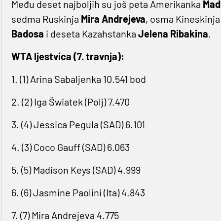
Među deset najboljih su još peta Amerikanka
Mad
sedma Ruskinja
Mira
Andrejeva
, osma Kineskinj
Badosa
i deseta Kazahstanka
Jelena Ribakina
.
WTA ljestvica (7. travnja):
1. (1) Arina Sabaljenka 10.541 bod
2. (2) Iga Šwiatek (Polj) 7.470
3. (4) Jessica Pegula (SAD) 6.101
4. (3) Coco Gauff (SAD) 6.063
5. (5) Madison Keys (SAD) 4.999
6. (6) Jasmine Paolini (Ita) 4.843
7. (7) Mira Andrejeva 4.775