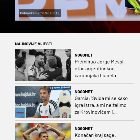
Dubravka Petric/PIXSELL
NAJNOVIJE VIJESTI
NOGOMET
Preminuo Jorge Messi,
otac argentinskog
čarobnjaka Lionela
NOGOMET
Garcia: "Sviđa mi se kako
igra Istra, a mi ne žalimo
za Krovinovićem i
Guillamonom. Selahi?
Nismo u kontaktu"
NOGOMET
Konačan kraj sage: