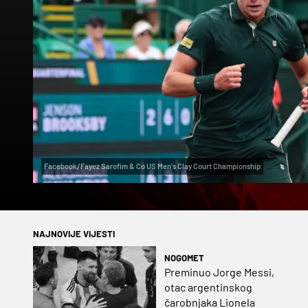
Facebook/Fayez Sarofim & Co US Men's Clay Court Championship
NAJNOVIJE VIJESTI
NOGOMET
Preminuo Jorge Messi,
otac argentinskog
čarobnjaka Lionela