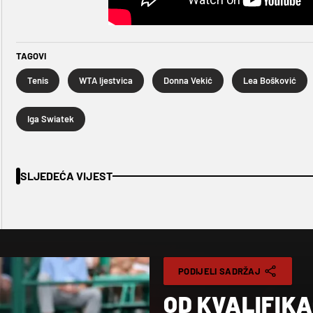
TAGOVI
Tenis
WTA ljestvica
Donna Vekić
Lea Bošković
Iga Swiatek
SLJEDEĆA VIJEST
PODIJELI SADRŽAJ
OD KVALIFIKA