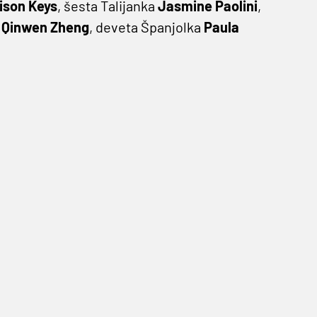
ison Keys
, šesta Talijanka
Jasmine Paolini
,
a
Qinwen
Zheng
, deveta Španjolka
Paula