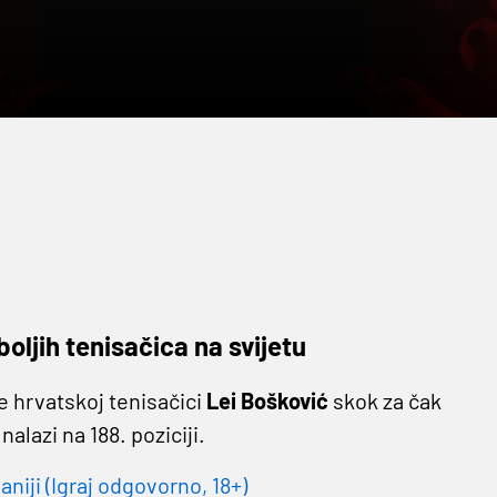
ljih tenisačica na svijetu
e hrvatskoj tenisačici
Lei
Bošković
skok za čak
alazi na 188. poziciji.
niji (Igraj odgovorno, 18+)