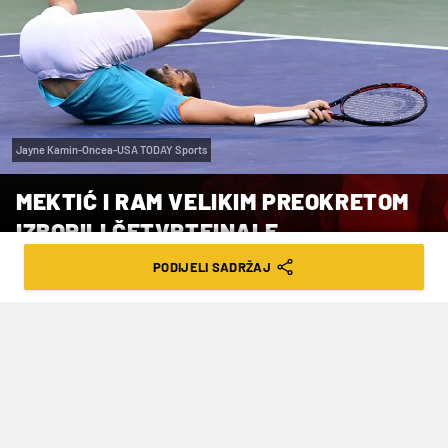
Jayne Kamin-Oncea-USA TODAY Sports
MEKTIĆ I RAM VELIKIM PREOKRETOM
IZBORILI ČETVRTFINALE
PODIJELI SADRŽAJ
VRIJEME ČITANJA: 2MIN | SRI. 03.09.25. | 08:29
Nakon što su izgubili prvi set, a u