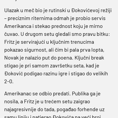
Ulazak u meč bio je rutinski u Đokovićevoj režiji
– preciznim riternima odmah je probio servis
Amerikanca i stekao prednost koju je mirno
čuvao. U drugom setu gledali smo pravu bitku:
Fritz je servirajući u ključnim trenucima
pokazao sigurnost, ali čim bi pala prva lopta,
Novak je nalazio put do poena. Ključni break
stigao je pri samom završetku seta, kad je
Đoković podigao razinu igre i stigao do velikih
2-0.
Amerikanac se odbio predati. Publika ga je
nosila, a Fritz je u trećem setu zaigrao
najagresivnije do tada, pogađao forhende uz
samu liniju i natjerao Đokovića na veći broj