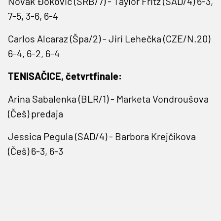
Novak Đoković (SRB/7) - Taylor Fritz (SAD/4) 6-3,
7-5, 3-6, 6-4
Carlos Alcaraz (Špa/2) - Jiri Lehečka (CZE/N.20)
6-4, 6-2, 6-4
TENISAČICE, četvrtfinale:
Arina Sabalenka (BLR/1) - Marketa Vondroušova
(Češ) predaja
Jessica Pegula (SAD/4) - Barbora Krejčikova
(Češ) 6-3, 6-3