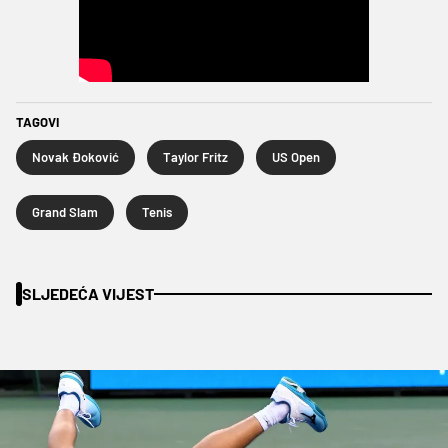
TAGOVI
Novak Đoković
Taylor Fritz
US Open
Grand Slam
Tenis
SLJEDEĆA VIJEST