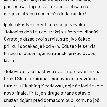
pogrešaka. Taj set zasluženo je otišao na
njegovu stranu i dao meču dodatnu draž.
Ipak, iskustvo i mentalna snaga Novaka
Đokovića došli su do izražaja u četvrtoj dionici.
Čvrsto je držao svoj servis, strpljivo čekao
priliku i dočekao je kod 4-4. Oduzeo je servis
Fritzu i u idućem gemu rutinski priveo dvoboj
kraju.
Đoković je tako nastavio svoj impresivan niz na
Grand Slam turnirima – ponovno je u završnici
turnira u Flushing Meadowsu, gdje će loviti svoje
novo finale. Fritz je s druge strane ostavio
snažan dojam pred domaćom publikom, no još
uvijek traži način kako u najvećim trenucima