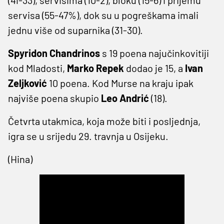
servisa (55-47%), dok su u pogreškama imali
jednu više od suparnika (31-30).
Spyridon Chandrinos
s 19 poena najučinkovitiji
kod Mladosti,
Marko Repek
dodao je 15, a
Ivan
Zeljković
10 poena. Kod Murse na kraju ipak
najviše poena skupio
Leo Andrić
(18).
Četvrta utakmica, koja može biti i posljednja,
igra se u srijedu 29. travnja u Osijeku.
(Hina)