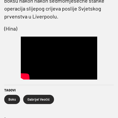
boksu nakon nakon sedmomjesečne stanke
operacija slijepog crijeva poslije Svjetskog
prvenstva u Liverpoolu.
(Hina)
TAGOVI
Boks
Gabrijel Veočić