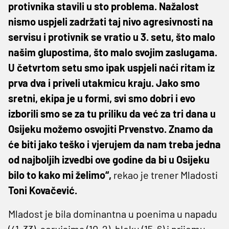
protivnika stavili u sto problema. Nažalost
nismo uspjeli zadržati taj nivo agresivnosti na
servisu i protivnik se vratio u 3. setu, što malo
našim glupostima, što malo svojim zaslugama.
U četvrtom setu smo ipak uspjeli naći ritam iz
prva dva i priveli utakmicu kraju. Jako smo
sretni, ekipa je u formi, svi smo dobri i evo
izborili smo se za tu priliku da već za tri dana u
Osijeku možemo osvojiti Prvenstvo. Znamo da
će biti jako teško i vjerujem da nam treba jedna
od najboljih izvedbi ove godine da bi u Osijeku
bilo to kako mi želimo“,
rekao je trener Mladosti
Toni Kovačević.
Mladost je bila dominantna u poenima u napadu
(41-33), servisima (10-2), bloku (15-6) i prijemu