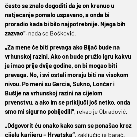
često se znalo dogoditi da je on krenuo u
natjecanje pomalo uspavano, a onda bi
proradio kada bi bilo najpotrebnije. Njega bih
zazvao“
, nada se Bošković.
„Za mene će biti prevaga ako Bijač bude na
vrhunskoj razini. Ako on bude pružio igru kakvu
je imao prije dvije godine, on bi mogao biti
prevaga. No, i svi ostali moraju biti na visokom
nivou. Po meni su Garcia, Sukno, Lončar i
Bušlje na vrhunskoj razini na cijelom
prvenstvu, a ako im se priključi još netko, onda
smo mi sigurno pobijedili“
, rekao je Obradović.
„Odgovorit ću onako kako sam se ponašao kroz
cijelu karijeru – Hrvatska“
, zaključio je Barać.