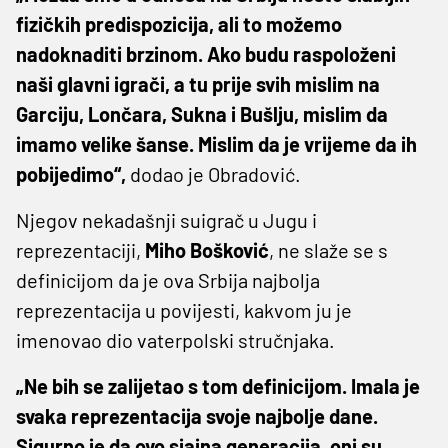
fizičkih predispozicija, ali to možemo
nadoknaditi brzinom. Ako budu raspoloženi
naši glavni igrači, a tu prije svih mislim na
Garciju, Lončara, Sukna i Bušlju, mislim da
imamo velike šanse. Mislim da je vrijeme da ih
pobijedimo“,
dodao je Obradović.
Njegov nekadašnji suigrač u Jugu i
reprezentaciji,
Miho
Bošković
, ne slaže se s
definicijom da je ova Srbija najbolja
reprezentacija u povijesti, kakvom ju je
imenovao dio vaterpolski stručnjaka.
„Ne bih se zalijetao s tom definicijom. Imala je
svaka reprezentacija svoje najbolje dane.
Sigurno je da ovo sjajna generacija, oni su