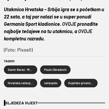
Utakmica Hrvatska – Srbija igra se s početkom u
22 sata, a taj par nalazi se u super ponudi
Germania Sport kladionice.
OVDJE
pronađite
najbolje tečajeve na tu utakmicu, a
OVDJE
kompletnu razradu.
(Foto: Pixsell)
TAGOVI
Samir Barać. Miho Bošković
Paulo Obradović
Hrvatska vaterpolska reprezentacija
vaterpolo
Svjetsko prvenstvo u vaterpolu
SLJEDEĆA VIJEST