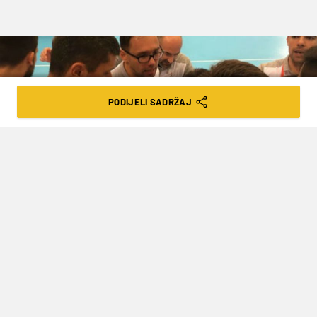
PODIJELI SADRŽAJ
DEBAKL MLADIH RUKOMETAŠA U
OSMINI FINALA SVJETSKOG
PRVENSTVA