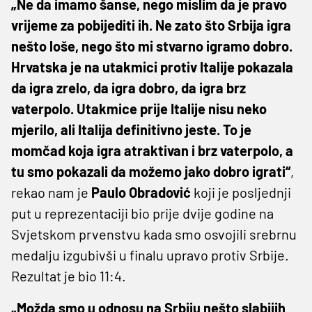
„Ne da imamo šanse, nego mislim da je pravo
vrijeme za pobijediti ih. Ne zato što Srbija igra
nešto loše, nego što mi stvarno igramo dobro.
Hrvatska je na utakmici protiv Italije pokazala
da igra zrelo, da igra dobro, da igra brz
vaterpolo. Utakmice prije Italije nisu neko
mjerilo, ali Italija definitivno jeste. To je
momčad koja igra atraktivan i brz vaterpolo, a
tu smo pokazali da možemo jako dobro igrati“
,
rekao nam je
Paulo
Obradović
koji je posljednji
put u reprezentaciji bio prije dvije godine na
Svjetskom prvenstvu kada smo osvojili srebrnu
medalju izgubivši u finalu upravo protiv Srbije.
Rezultat je bio 11:4.
„Možda smo u odnosu na Srbiju nešto slabijih