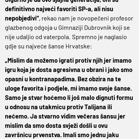
definitivno najveći favoriti SP-a, ali nisu
nepobjedivi“
, rekao nam je novopečeni profesor
glazbenog odgoja u Gimnaziji Dubrovnik koji se
nije udaljio od vaterpola. Spremno je naglasio
gdje su najveće šanse Hrvatske:
„Mislim da možemo igrati protiv njih jer imamo
igru koja je dosta agresivna u obrani i jako smo
opasni u kontranapadima. Bez obzira na te
uloge favorita i podjele, mi imamo svoje šanse.
Samo je stvar hoćemo li još malo dignuti formu
u odnosu na utakmicu protiv Talijana ili
nećemo. Ja stvarno vidim večeras šansu jer
mislim da smo dosta svježi došli u ovu
završnicu prvenstva. Imali smo jednu jaku