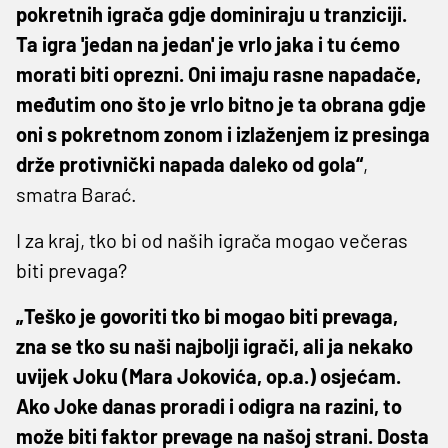
pokretnih igrača gdje dominiraju u tranziciji.
Ta igra 'jedan na jedan' je vrlo jaka i tu ćemo
morati biti oprezni. Oni imaju rasne napadače,
međutim ono što je vrlo bitno je ta obrana gdje
oni s pokretnom zonom i izlaženjem iz presinga
drže protivnički napada daleko od gola“
,
smatra Barać.
I za kraj, tko bi od naših igrača mogao večeras
biti prevaga?
„Teško je govoriti tko bi mogao biti prevaga,
zna se tko su naši najbolji igrači, ali ja nekako
uvijek Joku (Mara Jokovića, op.a.) osjećam.
Ako Joke danas proradi i odigra na razini, to
može biti faktor prevage na našoj strani. Dosta