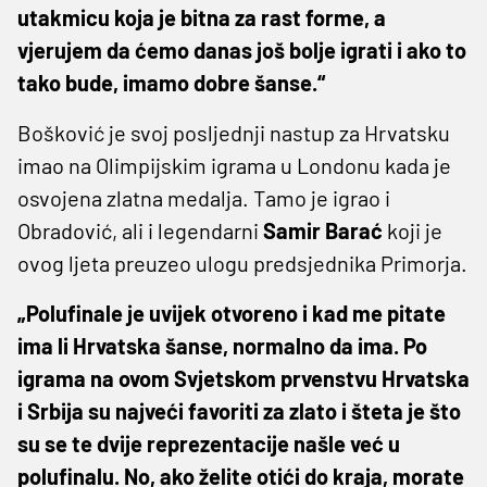
utakmicu koja je bitna za rast forme, a
vjerujem da ćemo danas još bolje igrati i ako to
tako bude, imamo dobre šanse.“
Bošković je svoj posljednji nastup za Hrvatsku
imao na Olimpijskim igrama u Londonu kada je
osvojena zlatna medalja. Tamo je igrao i
Obradović, ali i legendarni
Samir
Barać
koji je
ovog ljeta preuzeo ulogu predsjednika Primorja.
„Polufinale je uvijek otvoreno i kad me pitate
ima li Hrvatska šanse, normalno da ima. Po
igrama na ovom Svjetskom prvenstvu Hrvatska
i Srbija su najveći favoriti za zlato i šteta je što
su se te dvije reprezentacije našle već u
polufinalu. No, ako želite otići do kraja, morate