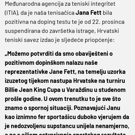
Međunarodna agencija za teniski integritet
(ITIA), da je naša tenisačica
Jana Fett
bila
pozitivna na doping testu te je od 22. prosinca
suspendirana do završetka istrage, Hrvatski
teniski savez izdao je sljedeće priopćenje:
„Možemo potvrditi da smo obaviješteni o
pozitivnom dopinškom nalazu naše
reprezentativke Jane Fett, na temelju uzorka
izuzetog tijekom nastupa Hrvatske na turniru
Billie Jean King Cupa u Varaždinu u studenom
prošle godine. U ovom trenutku to je sve što
znamo o spornoj situaciji. Poznavajući Janu
kao iznimno fer sportašicu duboko vjerujem da
je nedozvoljenu supstancu unijela nenamjerno,
a ne s ciljem ostvarivanja sportskog rezultata