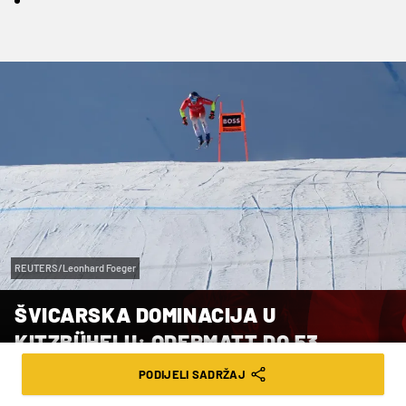
REUTERS/Leonhard Foeger
ŠVICARSKA DOMINACIJA U
KITZBÜHELU: ODERMATT DO 53.
POBJEDE ZA DLAKU ISPRED
PODIJELI SADRŽAJ
SUNARODNJAKA