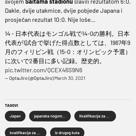
svojem
Saitama stadionu
slavili rezultatom 6:0.
Dakle, dvije utakmice, dvije pobjede Japana i
prosječan rezultat 10:0. Nije loše…
14 - 日本代表はモンゴル戦で14-0の勝利。日本
代表が1試合で挙げた得点数としては、1967年9
月のフィリピン戦（15-0：オリンピック予選）
に次いで2番目に多い記録。歴史的。
pic.twitter.com/QCEX46S9N6
— OptaJiro (@OptaJiro)
March 30, 2021
TAGOVI
Japan
japanska nogometna reprezentacija
Kvalifikacije za Svjetsko prvenstvo
kvalifikacije za Svjetsko prvenstvo 2022. godine
Iz drugog kuta