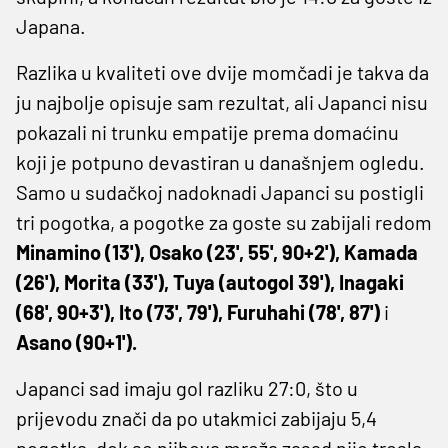
Japana.
Razlika u kvaliteti ove dvije momčadi je takva da
ju najbolje opisuje sam rezultat, ali Japanci nisu
pokazali ni trunku empatije prema domaćinu
koji je potpuno devastiran u današnjem ogledu.
Samo u sudačkoj nadoknadi Japanci su postigli
tri pogotka, a pogotke za goste su zabijali redom
Minamino (13'), Osako (23', 55', 90+2'), Kamada
(26'), Morita (33'), Tuya (autogol 39'), Inagaki
(68', 90+3'), Ito (73', 79'), Furuhahi (78', 87')
i
Asano (90+1').
Japanci sad imaju gol razliku 27:0, što u
prijevodu znači da po utakmici zabijaju 5,4
pogotka, dok se njihova mreža zasad nije tresla.