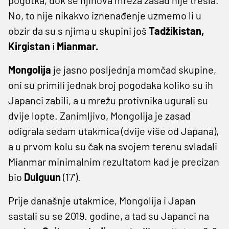
No, to nije nikakvo iznenađenje uzmemo li u
obzir da su s njima u skupini još
Tadžikistan,
Kirgistan
i
Mianmar.
Mongolija
je jasno posljednja momčad skupine,
oni su primili jednak broj pogodaka koliko su ih
Japanci zabili, a u mrežu protivnika ugurali su
dvije lopte. Zanimljivo, Mongolija je zasad
odigrala sedam utakmica (dvije više od Japana),
a u prvom kolu su čak na svojem terenu svladali
Mianmar minimalnim rezultatom kad je precizan
bio
Dulguun
(17').
Prije današnje utakmice, Mongolija i Japan
sastali su se 2019. godine, a tad su Japanci na