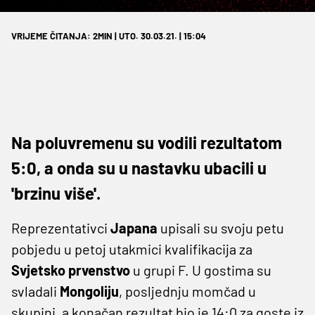
VRIJEME ČITANJA: 2MIN | UTO. 30.03.21. | 15:04
Na poluvremenu su vodili rezultatom
5:0, a onda su u nastavku ubacili u
'brzinu više'.
Reprezentativci
Japana
upisali su svoju petu
pobjedu u petoj utakmici kvalifikacija za
Svjetsko prvenstvo
u grupi F. U gostima su
svladali
Mongoliju
, posljednju momčad u
skupini, a konačan rezultat bio je 14:0 za goste iz