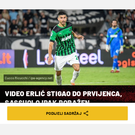
Cucco Ricucchi / ipa-agency.net
VIDEO ERLIĆ STIGAO DO PRVIJENCA,
SASSUOLO IPAK PORAŽEN
PODIJELI SADRŽAJ
VRIJEME ČITANJA: 4MIN | UTO. 12.12.23. | 08:00