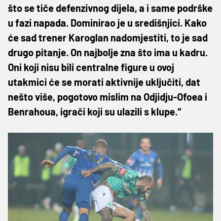
što se tiče defenzivnog dijela, a i same podrške
u fazi napada. Dominirao je u središnjici. Kako
će sad trener Karoglan nadomjestiti, to je sad
drugo pitanje. On najbolje zna što ima u kadru.
Oni koji nisu bili centralne figure u ovoj
utakmici će se morati aktivnije uključiti, dat
nešto više, pogotovo mislim na Odjidju-Ofoea i
Benrahoua, igrači koji su ulazili s klupe.“