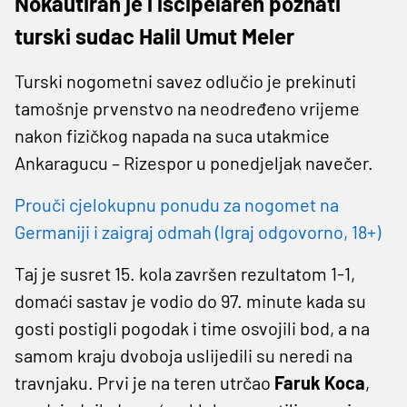
Nokautiran je i iscipelaren poznati
turski sudac Halil Umut Meler
Turski nogometni savez odlučio je prekinuti
tamošnje prvenstvo na neodređeno vrijeme
nakon fizičkog napada na suca utakmice
Ankaragucu – Rizespor u ponedjeljak navečer.
Prouči cjelokupnu ponudu za nogomet na
Germaniji i zaigraj odmah (Igraj odgovorno, 18+)
Taj je susret 15. kola završen rezultatom 1-1,
domaći sastav je vodio do 97. minute kada su
gosti postigli pogodak i time osvojili bod, a na
samom kraju dvoboja uslijedili su neredi na
travnjaku. Prvi je na teren utrčao
Faruk Koca
,