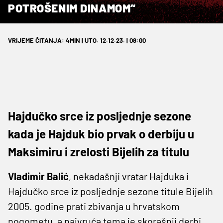
POTROŠENIM DINAMOM“
VRIJEME ČITANJA: 4MIN | UTO. 12.12.23. | 08:00
Hajdučko srce iz posljednje sezone
kada je Hajduk bio prvak o derbiju u
Maksimiru i zrelosti Bijelih za titulu
Vladimir Balić
, nekadašnji vratar Hajduka i
Hajdučko srce iz posljednje sezone titule Bijelih
2005. godine prati zbivanja u hrvatskom
nogometu, a najvruća tema je skorašnji derbi