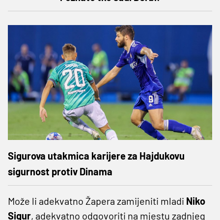
Sigurova utakmica karijere za Hajdukovu
sigurnost protiv Dinama
Može li adekvatno Žapera zamijeniti mladi
Niko
Sigur
, adekvatno odgovoriti na mjestu zadnjeg