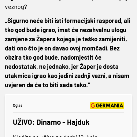
veznog?
„Sigurno neće biti isti formacijski raspored, ali
tko god bude igrao, imat će nezahvalnu ulogu
zamjene za Žapera kojega je teško zamijeniti,
dati ono što je on davao ovoj momčadi. Bez
obzira tko god bude, nadomjestit će
nedostatak, ne jednako, jer Žaper je dosta
utakmica igrao kao jedini zadnji vezni, a nisam
uvjeren da će to biti sada tako.“
Oglas
UŽIVO: Dinamo - Hajduk
Kladite se uživo na derbi 19. kola