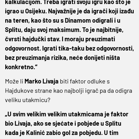
kalkulacijom. Treba igrati svoju igru kao što je
igrao u Osijeku. Najvažnije je da igrači koji izađu
na teren, kao što su s Dinamom odigrali i u
Splitu, daju svoj maksimum. To je najbitnije,
čvrsti hajdučki stav. I moraju preuzimati
odgovornost. Igrati tika-taku bez odgovornosti,
bez preuzimanja rizika, neće donijeti ništa
konkretno.“
Može li
Marko Livaja
biti faktor odluke s
Hajdukove strane kao najbolji igrač pa da odigra
veliku utakmicu?
„U svim velikim velikim utakmicama je faktor
bio Livaja, ako se sjećate i pobjede u Splitu
kada je Kalinić zabio gol za pobjedu. U tim