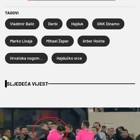
TAGOVI
Vladimir Balić
Derbi
Hajduk
GNK Dinamo
Marko Livaja
Mihael Žaper
Arber Hoxha
Hrvatska nogometna liga
Hajdučko srce
SLJEDEĆA VIJEST