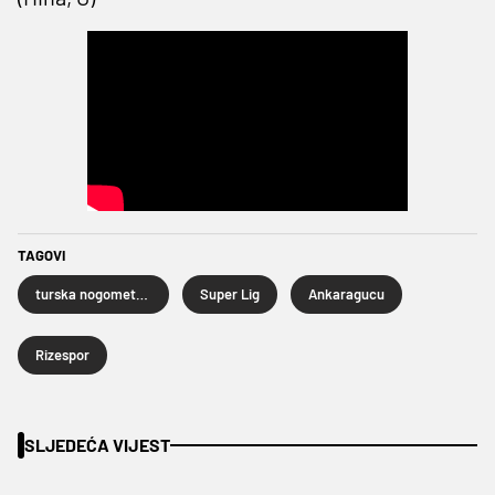
TAGOVI
turska nogometna liga
Super Lig
Ankaragucu
Rizespor
SLJEDEĆA VIJEST