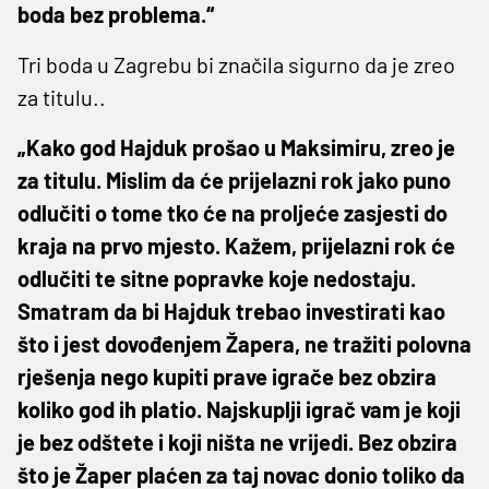
boda bez problema.“
Tri boda u Zagrebu bi značila sigurno da je zreo
za titulu..
„Kako god Hajduk prošao u Maksimiru, zreo je
za titulu. Mislim da će prijelazni rok jako puno
odlučiti o tome tko će na proljeće zasjesti do
kraja na prvo mjesto. Kažem, prijelazni rok će
odlučiti te sitne popravke koje nedostaju.
Smatram da bi Hajduk trebao investirati kao
što i jest dovođenjem Žapera, ne tražiti polovna
rješenja nego kupiti prave igrače bez obzira
koliko god ih platio. Najskuplji igrač vam je koji
je bez odštete i koji ništa ne vrijedi. Bez obzira
što je Žaper plaćen za taj novac donio toliko da