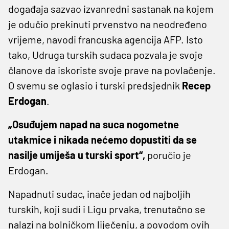
događaja sazvao izvanredni sastanak na kojem
je odučio prekinuti prvenstvo na neodređeno
vrijeme, navodi francuska agencija AFP. Isto
tako, Udruga turskih sudaca pozvala je svoje
članove da iskoriste svoje prave na povlačenje.
O svemu se oglasio i turski predsjednik
Recep
Erdogan
.
„Osuđujem napad na suca nogometne
utakmice i nikada nećemo dopustiti da se
nasilje umiješa u turski sport“,
poručio je
Erdogan.
Napadnuti sudac, inače jedan od najboljih
turskih, koji sudi i Ligu prvaka, trenutačno se
nalazi na bolničkom liječenju, a povodom ovih