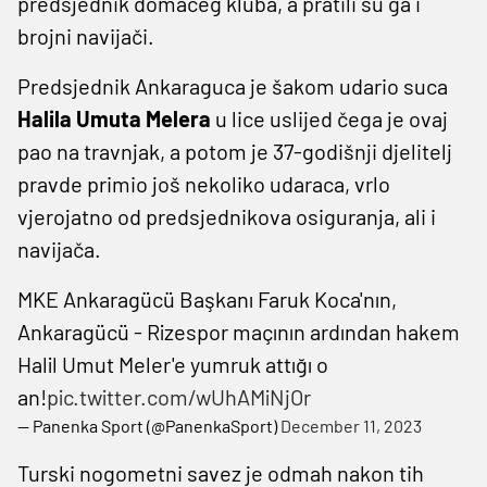
predsjednik domaćeg kluba, a pratili su ga i
brojni navijači.
Predsjednik Ankaraguca je šakom udario suca
Halila Umuta Melera
u lice uslijed čega je ovaj
pao na travnjak, a potom je 37-godišnji djelitelj
pravde primio još nekoliko udaraca, vrlo
vjerojatno od predsjednikova osiguranja, ali i
navijača.
MKE Ankaragücü Başkanı Faruk Koca'nın,
Ankaragücü - Rizespor maçının ardından hakem
Halil Umut Meler'e yumruk attığı o
an!
pic.twitter.com/wUhAMiNjOr
— Panenka Sport (@PanenkaSport)
December 11, 2023
Turski nogometni savez je odmah nakon tih