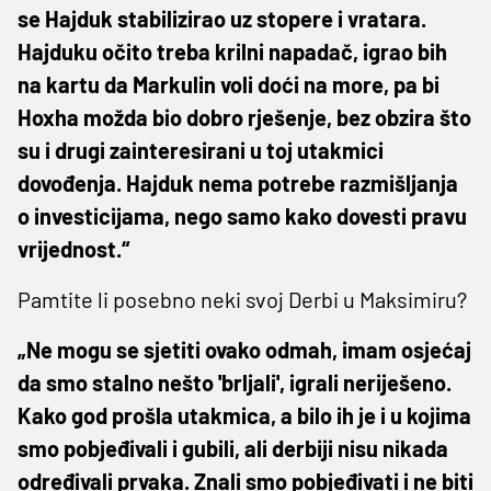
se Hajduk stabilizirao uz stopere i vratara.
Hajduku očito treba krilni napadač, igrao bih
na kartu da Markulin voli doći na more, pa bi
Hoxha možda bio dobro rješenje, bez obzira što
su i drugi zainteresirani u toj utakmici
dovođenja. Hajduk nema potrebe razmišljanja
o investicijama, nego samo kako dovesti pravu
vrijednost.“
Pamtite li posebno neki svoj Derbi u Maksimiru?
„Ne mogu se sjetiti ovako odmah, imam osjećaj
da smo stalno nešto 'brljali', igrali neriješeno.
Kako god prošla utakmica, a bilo ih je i u kojima
smo pobjeđivali i gubili, ali derbiji nisu nikada
određivali prvaka. Znali smo pobjeđivati i ne biti