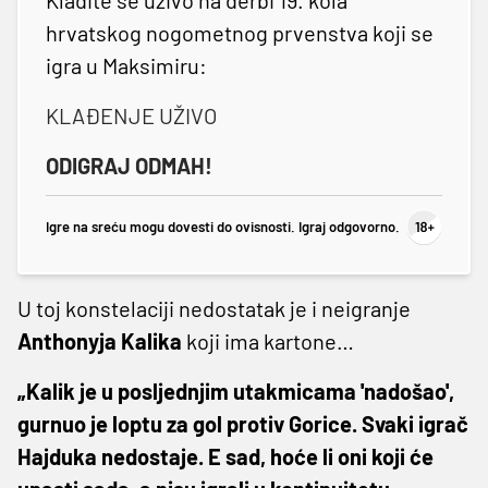
hrvatskog nogometnog prvenstva koji se
igra u Maksimiru:
KLAĐENJE UŽIVO
ODIGRAJ ODMAH!
Igre na sreću mogu dovesti do ovisnosti. Igraj odgovorno.
U toj konstelaciji nedostatak je i neigranje
Anthonyja Kalika
koji ima kartone…
„Kalik je u posljednjim utakmicama 'nadošao',
gurnuo je loptu za gol protiv Gorice. Svaki igrač
Hajduka nedostaje. E sad, hoće li oni koji će