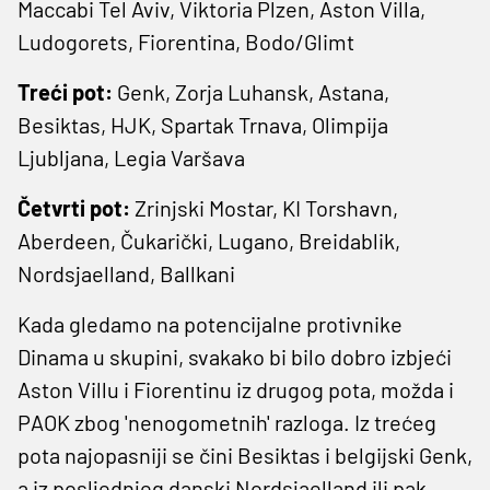
Maccabi Tel Aviv, Viktoria Plzen, Aston Villa,
Ludogorets, Fiorentina, Bodo/Glimt
Treći pot:
Genk, Zorja Luhansk, Astana,
Besiktas, HJK, Spartak Trnava, Olimpija
Ljubljana, Legia Varšava
Četvrti pot:
Zrinjski Mostar, KI Torshavn,
Aberdeen, Čukarički, Lugano, Breidablik,
Nordsjaelland, Ballkani
Kada gledamo na potencijalne protivnike
Dinama u skupini, svakako bi bilo dobro izbjeći
Aston Villu i Fiorentinu iz drugog pota, možda i
PAOK zbog 'nenogometnih' razloga. Iz trećeg
pota najopasniji se čini Besiktas i belgijski Genk,
a iz posljednjeg danski Nordsjaelland ili pak