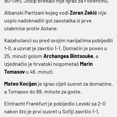
90-11m). Josip Brekalo nije igrao za Fiorentinu.
Albanski Partizani kojeg vodi
Zoran
Zekić
nije
uspio nadoknaditi gol zaostatka iz prve
utakmice protiv Astane.
Kazahstanci su pred svojim navijačima pobijedili
1-0, a uzvrat je završio 1-1. Domaćin je poveo u
25. minuti golom
Archangea
Bintsouke
, a
izjednačio je hrvatski nogometaš
Marin
Tomasov
u 46. minuti.
Mateo
Kocijan
je igrao cijeli susret za domaćine,
a Tomasov do 89. minute za goste.
Eintracht Frankfurt je pobijedio Levski sa 2-0
nakon što je prvi susret u Sofiji završio 1-1.