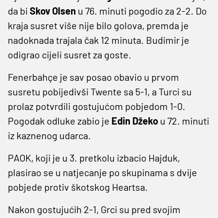
da bi
Skov
Olsen
u 76. minuti pogodio za 2-2. Do
kraja susret više nije bilo golova, premda je
nadoknada trajala čak 12 minuta. Budimir je
odigrao cijeli susret za goste.
Fenerbahçe je sav posao obavio u prvom
susretu pobijedivši Twente sa 5-1, a Turci su
prolaz potvrdili gostujućom pobjedom 1-0.
Pogodak odluke zabio je
Edin
Džeko
u 72. minuti
iz kaznenog udarca.
PAOK, koji je u 3. pretkolu izbacio Hajduk,
plasirao se u natjecanje po skupinama s dvije
pobjede protiv škotskog Heartsa.
Nakon gostujućih 2-1, Grci su pred svojim