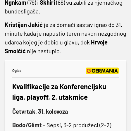
Ngnkam
(79) i
Skhiri
(86) su zabili za njemačkog
bundesligaša.
Kristijan
Jakić
je za domaći sastav igrao do 31.
minute kada je napustio teren nakon nezgodnog
udarca kojeg je dobio u glavu, dok
Hrvoje
Smolčić
nije nastupio.
Oglas
Kvalifikacije za Konferencijsku
liga, playoff, 2. utakmice
Četvrtak, 31. kolovoza
Bodo/Glimt
- Sepsi, 3-2 produžeci (2-2)