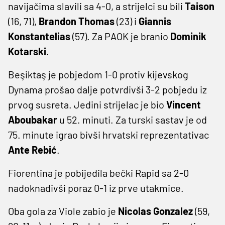
navijačima slavili sa 4-0, a strijelci su bili
Taison
(16, 71),
Brandon
Thomas
(23) i
Giannis
Konstantelias
(57). Za PAOK je branio
Dominik
Kotarski
.
Beşiktaş je pobjedom 1-0 protiv kijevskog
Dynama prošao dalje potvrdivši 3-2 pobjedu iz
prvog susreta. Jedini strijelac je bio
Vincent
Aboubakar
u 52. minuti. Za turski sastav je od
75. minute igrao bivši hrvatski reprezentativac
Ante
Rebić
.
Fiorentina je pobijedila bečki Rapid sa 2-0
nadoknadivši poraz 0-1 iz prve utakmice.
Oba gola za Viole zabio je
Nicolas
Gonzalez
(59,