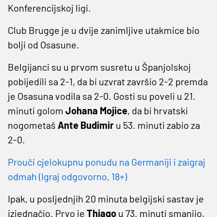
Konferencijskoj ligi.
Club Brugge je u dvije zanimljive utakmice bio
bolji od Osasune.
Belgijanci su u prvom susretu u Španjolskoj
pobijedili sa 2-1, da bi uzvrat završio 2-2 premda
je Osasuna vodila sa 2-0. Gosti su poveli u 21.
minuti golom
Johana
Mojice
, da bi hrvatski
nogometaš
Ante
Budimir
u 53. minuti zabio za
2-0.
Prouči cjelokupnu ponudu na Germaniji i zaigraj
odmah (Igraj odgovorno, 18+)
Ipak, u posljednjih 20 minuta belgijski sastav je
izjednačio. Prvo je
Thiago
u 73. minuti smanjio,