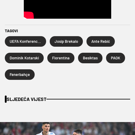
TAGOVI
UEFA Konferencijska liga
Josip Brekalo
Ante Rebić
Dominik Kotarski
Fiorentina
Besiktas
PAOK
Fenerbahçe
SLJEDEĆA VIJEST