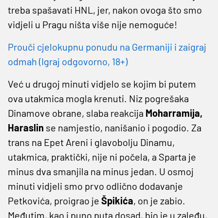
treba spašavati HNL, jer, nakon ovoga što smo
vidjeli u Pragu ništa više nije nemoguće!
Prouči cjelokupnu ponudu na Germaniji i zaigraj
odmah (Igraj odgovorno, 18+)
Već u drugoj minuti vidjelo se kojim bi putem
ova utakmica mogla krenuti. Niz pogrešaka
Dinamove obrane, slaba reakcija
Moharramija,
Haraslin
se namjestio, nanišanio i pogodio. Za
trans na Epet Areni i glavobolju Dinamu,
utakmica, praktički, nije ni počela, a Sparta je
minus dva smanjila na minus jedan. U osmoj
minuti vidjeli smo prvo odlično dodavanje
Petkovića, proigrao je
Špikića
, on je zabio.
Međutim, kao i puno puta dosad, bio je u zaleđu,