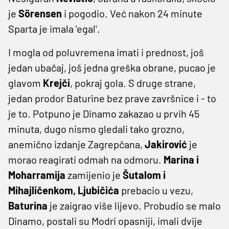
je
Sörensen
i pogodio. Već nakon 24 minute
Sparta je imala 'egal'.
I mogla od poluvremena imati i prednost, još
jedan ubačaj, još jedna greška obrane, pucao je
glavom
Krejči
, pokraj gola. S druge strane,
jedan prodor Baturine bez prave završnice i - to
je to. Potpuno je Dinamo zakazao u prvih 45
minuta, dugo nismo gledali tako grozno,
anemično izdanje Zagrepčana,
Jakirović
je
morao reagirati odmah na odmoru.
Marina i
Moharramija
zamijenio je
Šutalom i
Mihajličenkom, Ljubičića
prebacio u vezu,
Baturina
je zaigrao više lijevo. Probudio se malo
Dinamo, postali su Modri opasniji, imali dvije