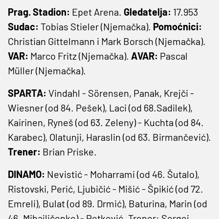
Prag. Stadion:
Epet Arena.
Gledatelja:
17.953
Sudac:
Tobias Stieler (Njemačka).
Pomoćnici:
Christian Gittelmann i Mark Borsch (Njemačka).
VAR:
Marco Fritz (Njemačka).
AVAR:
Pascal
Müller (Njemačka).
SPARTA:
Vindahl - Sörensen, Panak, Krejči -
Wiesner (od 84. Pešek), Laci (od 68.Sadilek),
Kairinen, Ryneš (od 63. Zeleny) - Kuchta (od 84.
Karabec), Olatunji, Haraslin (od 63. Birmančević).
Trener:
Brian Priske.
DINAMO:
Nevistić - Moharrami (od 46. Šutalo),
Ristovski, Perić, Ljubičić - Mišić - Špikić (od 72.
Emreli), Bulat (od 89. Drmić), Baturina, Marin (od
46. Mihajličenko) - Petković. Trener: Sergej