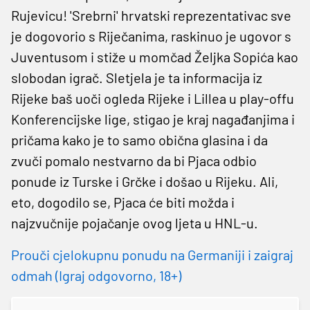
Rujevicu! 'Srebrni' hrvatski reprezentativac sve
je dogovorio s Riječanima, raskinuo je ugovor s
Juventusom i stiže u momčad Željka Sopića kao
slobodan igrač. Sletjela je ta informacija iz
Rijeke baš uoči ogleda Rijeke i Lillea u play-offu
Konferencijske lige, stigao je kraj nagađanjima i
pričama kako je to samo obična glasina i da
zvuči pomalo nestvarno da bi Pjaca odbio
ponude iz Turske i Grčke i došao u Rijeku. Ali,
eto, dogodilo se, Pjaca će biti možda i
najzvučnije pojačanje ovog ljeta u HNL-u.
Prouči cjelokupnu ponudu na Germaniji i zaigraj
odmah (Igraj odgovorno, 18+)