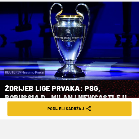
REUTERS/Massimo Pinca
ŽDRIJEB LIGE PRVAKA: PSG,
BORUSSIA D., MILAN I NEWCASTLE U
ISTOJ SKUPINI!
PODIJELI SADRŽAJ
VRIJEME ČITANJA: 4MIN | ČET. 31.08.23. | 21:00