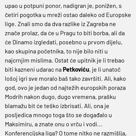
upao u potpuni ponor, nadigran je, ponižen, s
četiri pogotka u mreži ostao daleko od Europske
lige. Znali smo da dva razlike iz Zagreba ne
znače prolaz, da će u Pragu to biti borba, ali da
će Dinamo izgledati, posebno u prvom dijelu,
kao skupina početnika, to nije bilo niti u
najcrnjim mislima. Ostat će upitnik je li trebao
biti kazneni udarac na
Petkoviću
, je li unatoč
lošoj igri sve moralo baš tako završiti. Ali, kako
god, ovo je jedan od najtežih europskih poraza
Modrih nakon dugo, dugo vremena, prašku
blamažu bit će teško izbrisati. Ali, ona je
posljedica mnogo toga što se događalo u
Maksimiru, a znate onu o vrču i vodi...
Konferencijska liga? O tome nitko ne razmišlja,