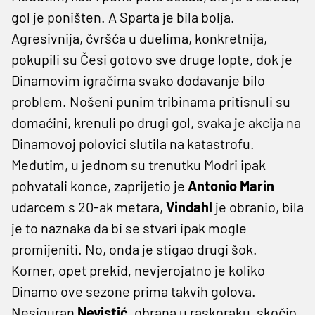
gol je poništen. A Sparta je bila bolja.
Agresivnija, čvršća u duelima, konkretnija,
pokupili su Česi gotovo sve druge lopte, dok je
Dinamovim igračima svako dodavanje bilo
problem. Nošeni punim tribinama pritisnuli su
domaćini, krenuli po drugi gol, svaka je akcija na
Dinamovoj polovici slutila na katastrofu.
Međutim, u jednom su trenutku Modri ipak
pohvatali konce, zaprijetio je
Antonio Marin
udarcem s 20-ak metara,
Vindahl
je obranio, bila
je to naznaka da bi se stvari ipak mogle
promijeniti. No, onda je stigao drugi šok.
Korner, opet prekid, nevjerojatno je koliko
Dinamo ove sezone prima takvih golova.
Nesiguran
Nevistić
, obrana u raskoraku, skočio