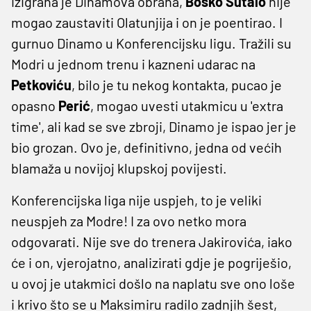
izigrana je Dinamova obrana,
Boško Šutalo
nije
mogao zaustaviti Olatunjija i on je poentirao. I
gurnuo Dinamo u Konferencijsku ligu. Tražili su
Modri u jednom trenu i kazneni udarac na
Petkoviću
, bilo je tu nekog kontakta, pucao je
opasno
Perić
, mogao uvesti utakmicu u 'extra
time', ali kad se sve zbroji, Dinamo je ispao jer je
bio grozan. Ovo je, definitivno, jedna od većih
blamaža u novijoj klupskoj povijesti.
Konferencijska liga nije uspjeh, to je veliki
neuspjeh za Modre! I za ovo netko mora
odgovarati. Nije sve do trenera Jakirovića, iako
će i on, vjerojatno, analizirati gdje je pogriješio,
u ovoj je utakmici došlo na naplatu sve ono loše
i krivo što se u Maksimiru radilo zadnjih šest,