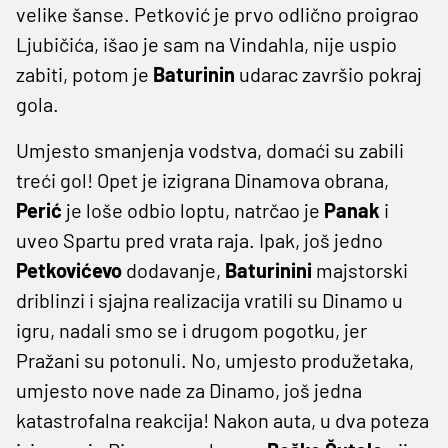
velike šanse. Petković je prvo odlično proigrao
Ljubičića, išao je sam na Vindahla, nije uspio
zabiti, potom je
Baturinin
udarac završio pokraj
gola.
Umjesto smanjenja vodstva, domaći su zabili
treći gol! Opet je izigrana Dinamova obrana,
Perić
je loše odbio loptu, natrčao je
Panak
i
uveo Spartu pred vrata raja. Ipak, još jedno
Petkovićevo
dodavanje,
Baturinini
majstorski
driblinzi i sjajna realizacija vratili su Dinamo u
igru, nadali smo se i drugom pogotku, jer
Pražani su potonuli. No, umjesto produžetaka,
umjesto nove nade za Dinamo, još jedna
katastrofalna reakcija! Nakon auta, u dva poteza