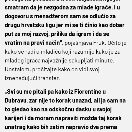
smatram da je nezgodna za mlade igrače. I u
dogovoru s menadžerom sam se odlučio za
drugu hrvatsku ligu jer mi se ti činio kao dobar
put za moj razvoj, prilika da igram i da se
vratim na pravi način“
, pojašnjava Fruk. Očito je
kako se radi o mladiću koji razumije kako je za
mladog igrača najvažnije sakupljati minute.
Uostalom, pročitajte kako on vidi svoj
iznenađujući transfer,
„Svi su me pitali pa kako iz Fiorentine u
Dubravu, zar nije to korak unazad, ali ja sam na
to gledao kao na odskočnu dasku u svojoj
karijeri i da moram napraviti možda taj korak
unatrag kako bih zatim napravio dva prema