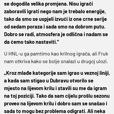
se dogodila velika promjena. Nisu igrači
zaboravili igrati nego nam je trebalo energije,
tako da smo se uspjeli izvući iz one crne serije
od sedam poraza i sada smo na dobrom putu.
Dobro se radi, atmosfera je odlična i nadam se
da ćemo tako nastaviti.“
U HNL-u ga pamtimo kao krilnog igrača, ali Fruk
nam otkriva kako se bolje snalazi u drugoj ulozi.
„Kroz mlađe kategorije sam igrao u veznoj liniji,
a kada sam stigao u Dubravu otvorilo se
mjesto na lijevom krilu i stavili su me da igram
na toj poziciji. Tako da sam cijelu prošlu sezonu
proveo na lijevom krilu i dobro sam se snašao i
sada to mogu bez problema odigrati. Ali neka