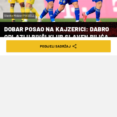
Slavko Midzor/PIXSELL
DOBAR POSAO NA KAJZERICI: DABRO
ODLAZI U BIVŠI KLUB SLAVEN BILIĆA
PODIJELI SADRŽAJ
VRIJEME ČITANJA: 5MIN | PET. 08.04.22. | 08:30
Lokomotivi će pripasti nešto manje od
milijun eura odštete
Nakon niti punih godinu dana u dresu