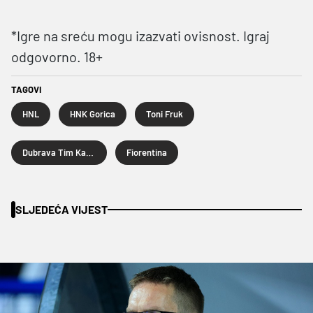
*Igre na sreću mogu izazvati ovisnost. Igraj
odgovorno. 18+
TAGOVI
HNL
HNK Gorica
Toni Fruk
Dubrava Tim Kabel
Fiorentina
SLJEDEĆA VIJEST