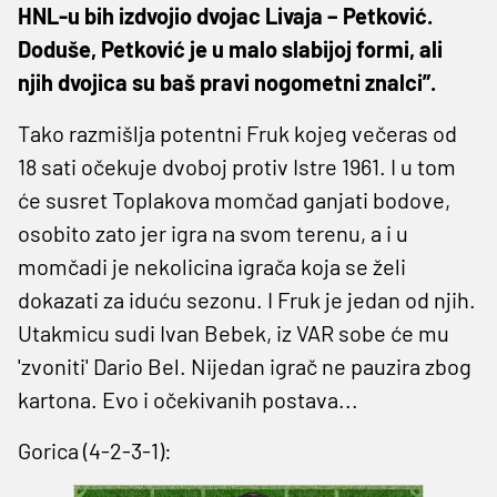
HNL-u bih izdvojio dvojac Livaja – Petković.
Doduše, Petković je u malo slabijoj formi, ali
njih dvojica su baš pravi nogometni znalci”.
Tako razmišlja potentni Fruk kojeg večeras od
18 sati očekuje dvoboj protiv Istre 1961. I u tom
će susret Toplakova momčad ganjati bodove,
osobito zato jer igra na svom terenu, a i u
momčadi je nekolicina igrača koja se želi
dokazati za iduću sezonu. I Fruk je jedan od njih.
Utakmicu sudi Ivan Bebek, iz VAR sobe će mu
'zvoniti' Dario Bel. Nijedan igrač ne pauzira zbog
kartona. Evo i očekivanih postava...
Gorica (4-2-3-1):