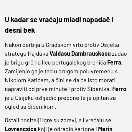
U kadar se vraćaju mladi napadač i
desni bek
Nakon derbija u Gradskom vrtu protiv Osijeka
strategu Hajduka
Valdasu Dambrauskasu
zadao
je brigu grč na licu portugalskog braniča
Ferra
.
Zamijenio ga je tad u drugom poluvremenu s
Nikolom Katićem, a čini se da će isto morati
napraviti od prve minute i protiv Šibenika.
Ferro
je u Osijeku ozlijedio prepone te je upitan za
ogled sa Šibenikom.
Ostali nositelji igre su zdravi, a i vraćaju se
Lovrencsics
koji je odradio kartone i
Marin