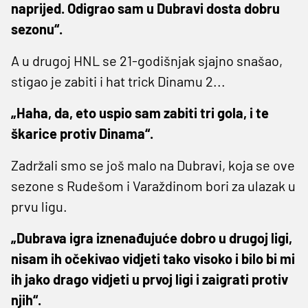
naprijed. Odigrao sam u Dubravi dosta dobru
sezonu“.
A u drugoj HNL se 21-godišnjak sjajno snašao,
stigao je zabiti i hat trick Dinamu 2...
„Haha, da, eto uspio sam zabiti tri gola, i te
škarice protiv Dinama“.
Zadržali smo se još malo na Dubravi, koja se ove
sezone s Rudešom i Varaždinom bori za ulazak u
prvu ligu.
„Dubrava igra iznenađujuće dobro u drugoj ligi,
nisam ih očekivao vidjeti tako visoko i bilo bi mi
ih jako drago vidjeti u prvoj ligi i zaigrati protiv
njih“.