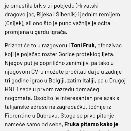
je omastila brk s tri pobjede (Hrvatski
dragovoljac, Rijeka i Šibenik) i jednim remijem
(Osijek), ali ono što je puno važnije je očita
promjena u gardu igrača.
Priznat će to u razgovoru i
Toni Fruk
, ofenzivac
koji je pojačao roster Gorice proteklog ljeta.
Njegov put je poprilično zanimljiv, pa tako u
njegovom CV-u možete pročitati da je u zadnje
tri godine igrao u Belgiji, zatim Italiji, pa u Drugoj
HNL i sada u prvom razredu domaćeg
nogometa. Osobito je interesantan prelazak s
talijanske adrese na zagrebačku, točnije iz
Fiorentine u Dubravu. Stoga se prvo pitanje
nameće samo od sebe,
Fruka pitamo kako je