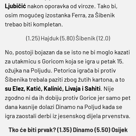
Ljubičić
nakon oporavka od viroze. Tako bi,
osim mogućeg izostanka Ferra, za Šibenik
trebao biti kompletan.
(1.25) Hajduk (5.80) Šibenik (12.0)
No, postoji bojazan da se isto ne bi moglo kazati
za utakmicu s Goricom koja se igra u petak 15.
ožujka na Poljudu. Petorica igrača bi protiv
Šibenika trebala paziti zbog žutih kartona, a to
su Elez, Katić, Kalinić, Livaja i Sahiti
. Nije
zgodno ni da ih dobiju protiv Gorice jer samo pet
dana kasnije dolazi Dinamo na Poljud kada se
igra zaostali derbi iz jesenskog dijela prvenstva.
Tko će biti prvak? (1.35) Dinamo (5.50) Osijek