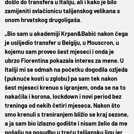
došlo do transfera u Italiju, ali i kako je bilo
zamijeniti svlačionicu talijanskog velikana s
onom hrvatskog drugoligaša
.
„Bio sam u akademiji Krpan&Babić nakon čega
je uslijedio transfer u Belgiju, u Mouscron, u
kojemu sam proveo šest mjeseci i onda je
ubrzo Fiorentina pokazala interes za mene. U
Italiji mi se odmah na početku dogodila ozljeda
(puknuće kosti u zglobu) pa sam tek nakon
šest mjeseci krenuo s igranjem, onda se na to
nakačila i korona, lockdown i novi period bez
treninga od nekih četiri mjeseca. Nakon što
smo krenuli s treniranjem bližio se kraj sezone,
a ja sam bio izlazno godište i nisam želio da me
pošalju na posudbu u treću talijansku ligu jer