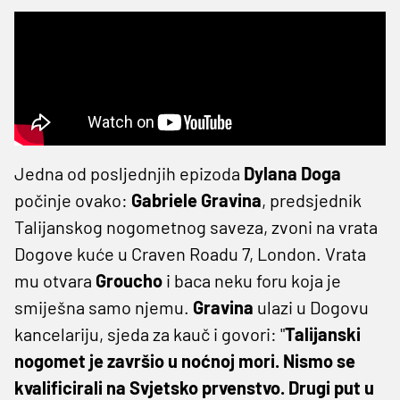
Jedna od posljednjih epizoda
Dylana Doga
počinje ovako:
Gabriele Gravina
, predsjednik
Talijanskog nogometnog saveza, zvoni na vrata
Dogove kuće u Craven Roadu 7, London. Vrata
mu otvara
Groucho
i baca neku foru koja je
smiješna samo njemu.
Gravina
ulazi u Dogovu
kancelariju, sjeda za kauč i govori: "
Talijanski
nogomet je završio u noćnoj mori. Nismo se
kvalificirali na Svjetsko prvenstvo. Drugi put u