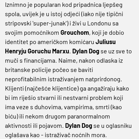
Iznimno je popularan kod pripadnica ljepšeg
spola, uvijek je u istoj odjeći (iako nije tipični
stripovski 'super-junak') i živi u Londonu sa
svojim pomoćnikom
Grouchom
, koji je dobio
identitet po američkom komićaru
Juliusu
Henryju Goruchu Marxu
.
Dylan Dog
se uz sve to
muči s financijama. Naime, nakon odlaska iz
britanske policije počeo se baviti
neprofitabilnim istraživanjem natprirdonog.
Klijenti (najčešće klijentice) ga angažiraju kako
bi im riješio stvarni ili nestvarni problem koji
ima veze s duhovima, vampirima, smrti (kao
biću) ili nekom drugom paranormalnom
aktivnosti ili pojavom.
Dylan Dog
se u oglasniku
oglašava kao - istraživač noćnih mora.