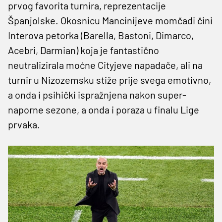
prvog favorita turnira, reprezentacije
Španjolske. Okosnicu Mancinijeve momčadi čini
Interova petorka (Barella, Bastoni, Dimarco,
Acebri, Darmian) koja je fantastično
neutralizirala moćne Cityjeve napadače, ali na
turnir u Nizozemsku stiže prije svega emotivno,
a onda i psihički ispražnjena nakon super-
naporne sezone, a onda i poraza u finalu Lige
prvaka.