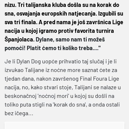
nizu. Tri talijanska kluba došla su na korak do
sna, osvajanja europskih natjecanja. Izgubili su
sva tri finala. A pred nama je još završnica Lige
nacija u kojoj igramo protiv favorita turnira
Španjolaca.
Dylane, samo nam ti možeš
pomoći! Platit ćemo ti koliko treba...."
Je li Dylan Dog uopće prihvatio taj slučaj i je li
izvukao Talijane iz noćne more saznat ćete za
tjedan dana, nakon završenog Final Foura Lige
nacija, no, kako stvari stoje, Talijani se nalaze u
beskonačnoj 'noćnoj mori' u kojoj su došli na
toliko puta stigli na 'korak do sna', a onda ostali
bez ičega...