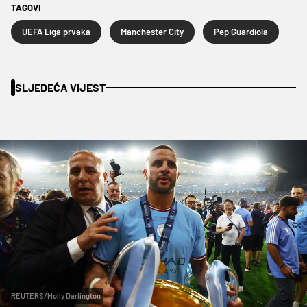
TAGOVI
UEFA Liga prvaka
Manchester City
Pep Guardiola
SLJEDEĆA VIJEST
REUTERS/Molly Darlington