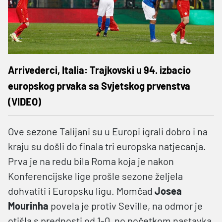
Arrivederci, Italia: Trajkovski u 94. izbacio
europskog prvaka sa Svjetskog prvenstva
(VIDEO)
Ove sezone Talijani su u Europi igrali dobro i na
kraju su došli do finala tri europska natjecanja.
Prva je na redu bila Roma koja je nakon
Konferencijske lige prošle sezone željela
dohvatiti i Europsku ligu. Momčad
Josea
Mourinha
povela je protiv Seville, na odmor je
otišla s prednosti od 1-0, no početkom nastavka