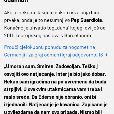
Ako je nekome laknulo nakon osvajanja Lige
prvaka, onda je to nesumnjivo
Pep Guardiola
.
Konačno je uhvatio tog „duha“ kojeg lovi još od
2011. i europskog naslova s Barcelonom.
Prouči cjelokupnu ponudu za nogomet na
Germaniji i zaigraj odmah (Igraj odgovorno, 18+)
„Umoran sam. Smiren. Zadovoljan. Teško j
osvojiti ovo natjecanje. Inter je bio jako dobar.
Rekao sam igračima na poluvremenu da budu
strpljivi. U ovakvim utakmicama vam treba i
malo sreće. Da Edersn nije obranio, oni bi
izjednačili. Natjecanje je kovanica. Zapisano je
u zvijezdama da nam ovo pripada. Nismo bili