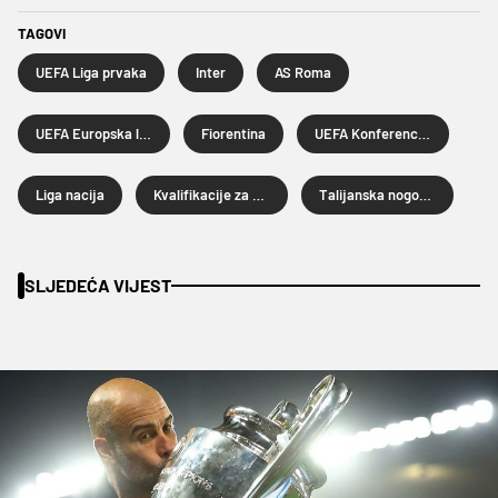
TAGOVI
UEFA Liga prvaka
Inter
AS Roma
UEFA Europska liga
Fiorentina
UEFA Konferencijska liga
Liga nacija
Kvalifikacije za Svjetsko prvenstvo
Talijanska nogometna reprezentacija
SLJEDEĆA VIJEST