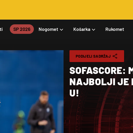
ti
SP 2026
Nogomet
Košarka
Rukomet
PODIJELI SADRŽAJ
SOFASCORE: 
NAJBOLJI JE 
U!