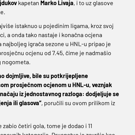
jdukov
kapetan
Marko Livaja
, i to uz glasove
e.
ajviše istaknuo u pojedinim ligama, kroz svoj
ci, a onda tako nastaje i konačna ocjena
 najboljeg igrača sezone u HNL-u pripao je
o prosječnu ocjenu od 7.45, čime je nadmašio
g nogometa.
 dojmljive, bile su potkrijepljene
višom prosječnom ocjenom u HNL-u, veznjak
 značaju iz jednostavnog razloga: dodjeljuje se
enja ili glasova”
, poručili su ovom prilikom iz
zabio četiri gola, tome je dodao i 11
h osnovnih kategorija. Prvenstvo je završio kao