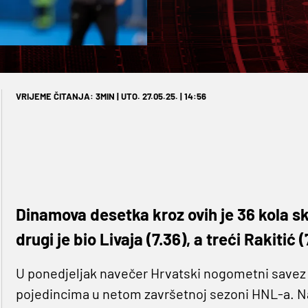
VRIJEME ČITANJA: 3MIN | UTO. 27.05.25. | 14:56
Dinamova desetka kroz ovih je 36 kola sk
drugi je bio Livaja (7.36), a treći Rakitić (
U ponedjeljak navečer Hrvatski nogometni savez o
pojedincima u netom završetnoj sezoni HNL-a. Na