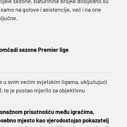
ijele sezone, Baturinine brojke dosljedno su
 samo na golove i asistencije, već i na one
ključne.
momčadi sezone Premier lige
 se u svim većim svjetskim ligama, uključujući
1, te je postao mjerilo za objektivnu
 te snažnom prisutnošću među igračima,
posebno mjesto kao vjerodostojan pokazatelj