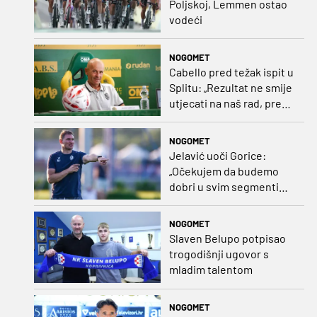
Poljskoj, Lemmen ostao
vodeći
NOGOMET
Cabello pred težak ispit u
Splitu: „Rezultat ne smije
utjecati na naš rad, pred
nama je dugo prvenstvo“
NOGOMET
Jelavić uoči Gorice:
„Očekujem da budemo
dobri u svim segmentima
igre i pobjedu“
NOGOMET
Slaven Belupo potpisao
trogodišnji ugovor s
mladim talentom
NOGOMET