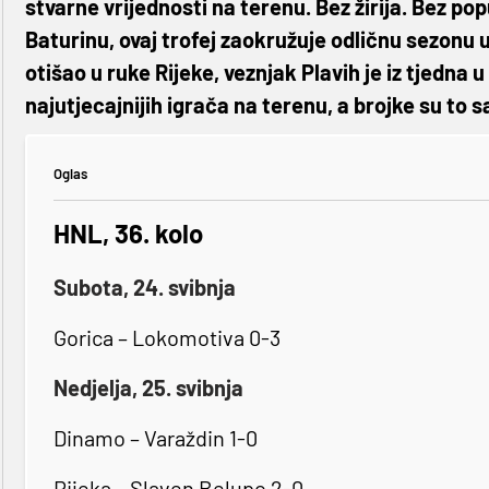
stvarne vrijednosti na terenu. Bez žirija. Bez po
Baturinu, ovaj trofej zaokružuje odličnu sezonu 
otišao u ruke Rijeke, veznjak Plavih je iz tjedna u
najutjecajnijih igrača na terenu, a brojke su to 
Oglas
HNL, 36. kolo
Subota, 24. svibnja
Gorica – Lokomotiva 0-3
Nedjelja, 25. svibnja
Dinamo – Varaždin 1-0
Rijeka – Slaven Belupo 2-0