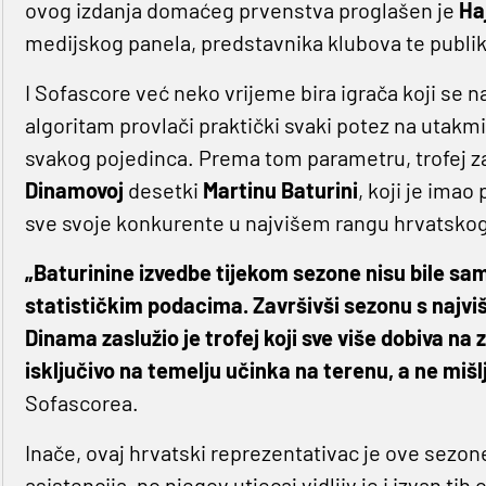
ovog izdanja domaćeg prvenstva proglašen je
Ha
medijskog panela, predstavnika klubova te publik
I Sofascore već neko vrijeme bira igrača koji se n
algoritam provlači praktički svaki potez na utakmi
svakog pojedinca. Prema tom parametru, trofej za
Dinamovoj
desetki
Martinu Baturini
, koji je ima
sve svoje konkurente u najvišem rangu hrvatsko
„Baturinine izvedbe tijekom sezone nisu bile samo
statističkim podacima. Završivši sezonu s naj
Dinama zaslužio je trofej koji sve više dobiva na
isključivo na temelju učinka na terenu, a ne mišlj
Sofascorea.
Inače, ovaj hrvatski reprezentativac je ove sezone 
asistencija, no njegov utjecaj vidljiv je i izvan ti