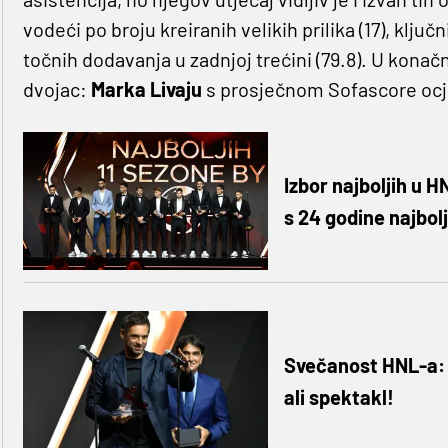
vodeći po broju kreiranih velikih prilika (17), klju
točnih dodavanja u zadnjoj trećini (79.8). U kona
dvojac:
Marka Livaju
s prosječnom Sofascore ocj
Izbor najboljih u H
s 24 godine najbol
Svečanost HNL-a: N
ali spektakl!