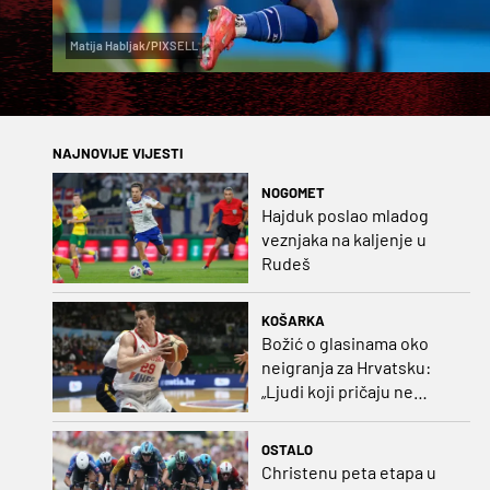
Matija Habljak/PIXSELL
NAJNOVIJE VIJESTI
NOGOMET
Hajduk poslao mladog
veznjaka na kaljenje u
Rudeš
KOŠARKA
Božić o glasinama oko
neigranja za Hrvatsku:
„Ljudi koji pričaju ne
plaćaju mi račune, ne
osvrćem se komentare
OSTALO
dušebrižnika“
Christenu peta etapa u