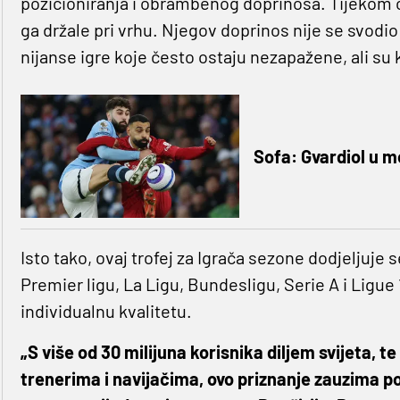
pozicioniranja i obrambenog doprinosa. Tijekom c
ga držale pri vrhu. Njegov doprinos nije se svodio
nijanse igre koje često ostaju nezapažene, ali su 
Sofa: Gvardiol u 
Isto tako, ovaj trofej za Igrača sezone dodjeljuje
Premier ligu, La Ligu, Bundesligu, Serie A i Ligue 
individualnu kvalitetu.
„S više od 30 milijuna korisnika diljem svijeta,
trenerima i navijačima, ovo priznanje zauzima 