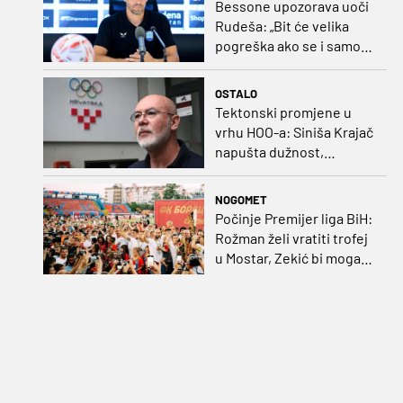
Bessone upozorava uoči
Rudeša: „Bit će velika
pogreška ako se i samo
malo opustimo“
OSTALO
Tektonski promjene u
vrhu HOO-a: Siniša Krajač
napušta dužnost,
razriješeno i svih osam
direktora
NOGOMET
Počinje Premijer liga BiH:
Rožman želi vratiti trofej
u Mostar, Zekić bi mogao
biti iznenađenje