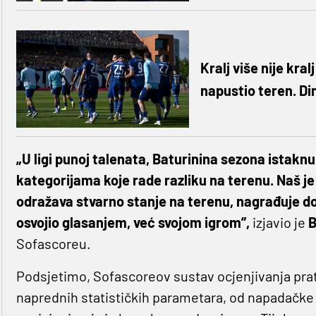
Kralj više nije kra
napustio teren. Di
„U ligi punoj talenata, Baturinina sezona istaknu
kategorijama koje rade razliku na terenu. Naš je 
odražava stvarno stanje na terenu, nagrađuje dosl
osvojio glasanjem, već svojom igrom”,
izjavio je
B
Sofascoreu.
Podsjetimo, Sofascoreov sustav ocjenjivanja prati
naprednih statističkih parametara, od napadačke uč