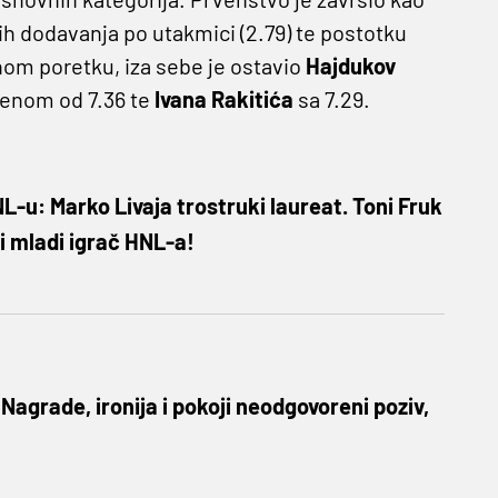
čnih dodavanja po utakmici (2.79) te postotku
čnom poretku, iza sebe je ostavio
Hajdukov
enom od 7.36 te
Ivana Rakitića
sa 7.29.
NL-u: Marko Livaja trostruki laureat. Toni Fruk
ji mladi igrač HNL-a!
agrade, ironija i pokoji neodgovoreni poziv,