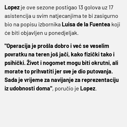
Lopez
je ove sezone postigao 13 golova uz 17
asistencija u svim natjecanjima te bi zasigurno
bio na popisu izbornika
Luisa de la Fuentea
koji
će biti objavljen u ponedjeljak.
"Operacija je prošla dobro i već se veselim
povratku na teren još jači, kako fizički tako i
psihički. Život i nogomet mogu biti okrutni, ali
morate to prihvatiti jer sve je dio putovanja.
Sada je vrijeme za navijanje za reprezentaciju
iz udobnosti doma"
, poručio je
Lopez
.