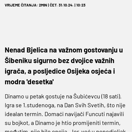
VRIJEME ČITANJA: 2MIN | ČET. 31.10.24. | 10:23
Nenad Bjelica na važnom gostovanju u
Šibeniku sigurno bez dvojice važnih
igrača, a posljedice Osijeka osjeća i
modra 'desetka'
Dinamo u petak gostuje na Šubićevcu (18 sati).
Igra se 1.studenoga, na Dan Svih Svetih, što nije
idealan termin. Domaći navijači Funcuti najavili
su bojkot, a Dinamo je htio promijeniti termin,
međutim, nije bilo opcija. Jer, već u ponedjeljak