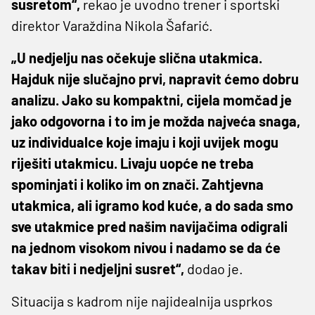
susretom“,
rekao je uvodno trener i sportski
direktor Varaždina Nikola Šafarić.
„U nedjelju nas očekuje slična utakmica.
Hajduk nije slučajno prvi, napravit ćemo dobru
analizu. Jako su kompaktni, cijela momčad je
jako odgovorna i to im je možda najveća snaga,
uz individualce koje imaju i koji uvijek mogu
riješiti utakmicu. Livaju uopće ne treba
spominjati i koliko im on znači. Zahtjevna
utakmica, ali igramo kod kuće, a do sada smo
sve utakmice pred našim navijačima odigrali
na jednom visokom nivou i nadamo se da će
takav biti i nedjeljni susret“,
dodao je.
Situacija s kadrom nije najidealnija usprkos