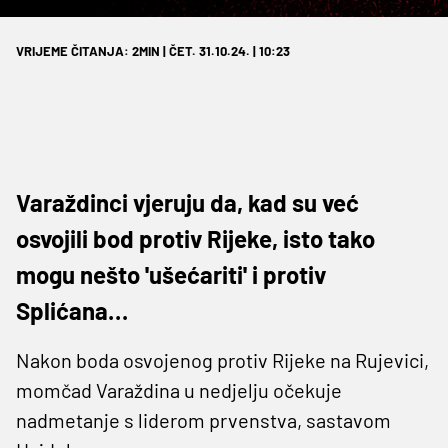
VRIJEME ČITANJA: 2MIN | ČET. 31.10.24. | 10:23
Varaždinci vjeruju da, kad su već
osvojili bod protiv Rijeke, isto tako
mogu nešto 'ušećariti' i protiv
Splićana…
Nakon boda osvojenog protiv Rijeke na Rujevici,
momčad Varaždina u nedjelju očekuje
nadmetanje s liderom prvenstva, sastavom