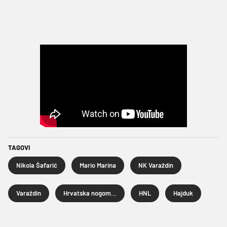
TAGOVI
Nikola Šafarić
Mario Marina
NK Varaždin
Varaždin
Hrvatska nogometna liga
HNL
Hajduk