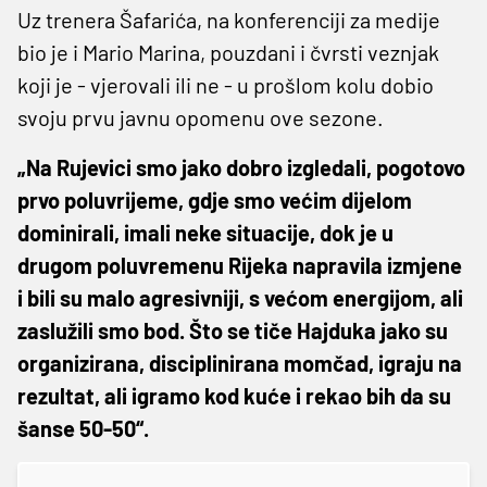
Uz trenera Šafarića, na konferenciji za medije
bio je i Mario Marina, pouzdani i čvrsti veznjak
koji je - vjerovali ili ne - u prošlom kolu dobio
svoju prvu javnu opomenu ove sezone.
„Na Rujevici smo jako dobro izgledali, pogotovo
prvo poluvrijeme, gdje smo većim dijelom
dominirali, imali neke situacije, dok je u
drugom poluvremenu Rijeka napravila izmjene
i bili su malo agresivniji, s većom energijom, ali
zaslužili smo bod. Što se tiče Hajduka jako su
organizirana, disciplinirana momčad, igraju na
rezultat, ali igramo kod kuće i rekao bih da su
šanse 50-50“.