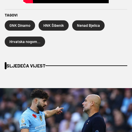
TAGOVI
GNK Dinamo
HNK Šibenik
Nenad Bjelica
Hrvatska nogometna liga
SLJEDEĆA VIJEST