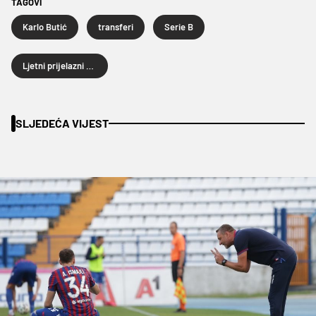
TAGOVI
Karlo Butić
transferi
Serie B
Ljetni prijelazni rok
SLJEDEĆA VIJEST