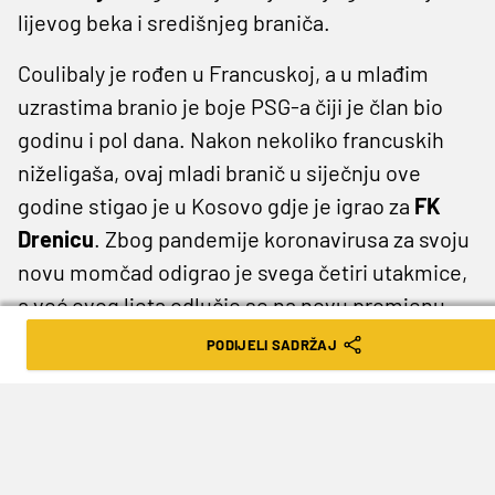
lijevog beka i središnjeg braniča.
Coulibaly je rođen u Francuskoj, a u mlađim
uzrastima branio je boje PSG-a čiji je član bio
godinu i pol dana. Nakon nekoliko francuskih
niželigaša, ovaj mladi branič u siječnju ove
godine stigao je u Kosovo gdje je igrao za
FK
Drenicu
. Zbog pandemije koronavirusa za svoju
novu momčad odigrao je svega četiri utakmice,
a već ovog ljeta odlučio se na novu promjenu
sredine.
PODIJELI SADRŽAJ
Renova, koja je spomenutog igrača pratila dok
je on još bio u Francuskoj, sada ga je napokon
uspjela dovesti u svoje redove, a s
makedonskom momčadi potpisao je