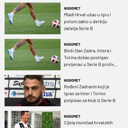
NOGOMET
Mladi Hrvat ušao u igru i
potom zabio u derbiju
začelja Serie B
NOGOMET
Bivši član Zadra, Intera i
Torina došao postigao
prvijenac u Serie B protiv
prošlosezonskog
prvoligaša
NOGOMET
Rođeni Zadranin koji je
igrao za Inter i Torino
potpisao za klub iz Serie B
NOGOMET
Cijela momčad hrvatskih