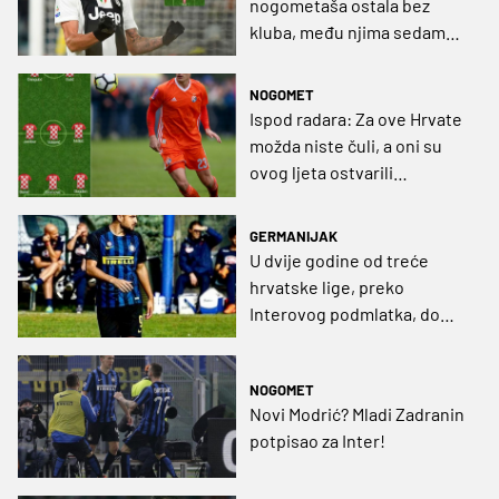
nogometaša ostala bez
kluba, među njima sedam
bivših Vatrenih
NOGOMET
Ispod radara: Za ove Hrvate
možda niste čuli, a oni su
ovog ljeta ostvarili
transfere karijera
GERMANIJAK
U dvije godine od treće
hrvatske lige, preko
Interovog podmlatka, do
španjolske Primere!
NOGOMET
Novi Modrić? Mladi Zadranin
potpisao za Inter!