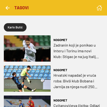
TAGOVI
Karlo Butić
NOGOMET
Zadranin koji je ponikao u
Interu i Torinu ima novi
klub: Stigao je na jug Italije
gdje su stanovala dva
brončana Vatrena
NOGOMET
Hrvatski napadač je vruća
roba: Bivši klub Bobana i
Jarnija za njega nudi 250
tisuća eura, Casertana želi
duplo
NOGOMET
Cvitanovićeva čistka: Odlazi