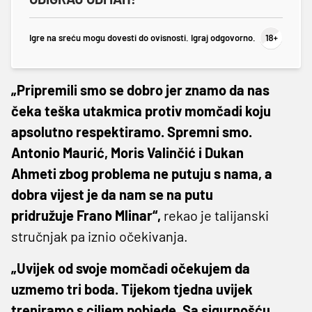
Igre na sreću mogu dovesti do ovisnosti. Igraj odgovorno.
„Pripremili smo se dobro jer znamo da nas
čeka teška utakmica protiv momčadi koju
apsolutno respektiramo. Spremni smo.
Antonio Maurić, Moris Valinčić i Dukan
Ahmeti zbog problema ne putuju s nama, a
dobra vijest je da nam se na putu
pridružuje Frano Mlinar“,
rekao je talijanski
stručnjak pa iznio očekivanja.
„Uvijek od svoje momčadi očekujem da
uzmemo tri boda. Tijekom tjedna uvijek
treniramo s ciljem pobjede. Sa sigurnošću