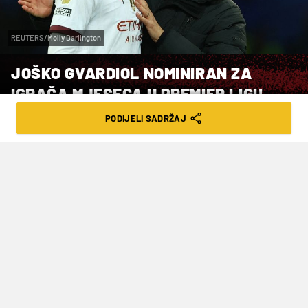
REUTERS/Molly Darlington
JOŠKO GVARDIOL NOMINIRAN ZA
IGRAČA MJESECA U PREMIER LIGI!
PODIJELI SADRŽAJ
VRIJEME ČITANJA: 2MIN | ČET. 02.05.24. | 13:58
Jedini Hrvat koji je osvojio tu prestižnu
nagradu je Nikica Jelavić
Jedan od šestorice igrača nominiranih za igrača