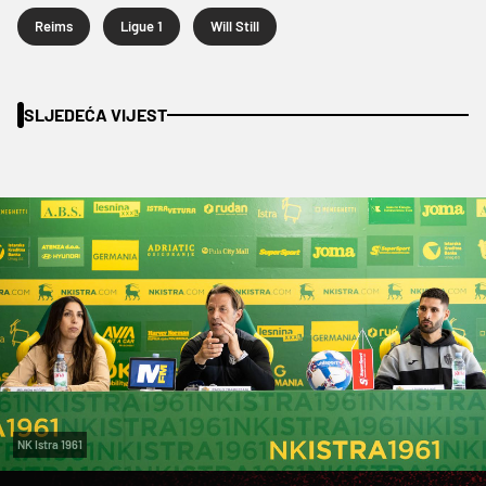
Reims
Ligue 1
Will Still
SLJEDEĆA VIJEST
NK Istra 1961