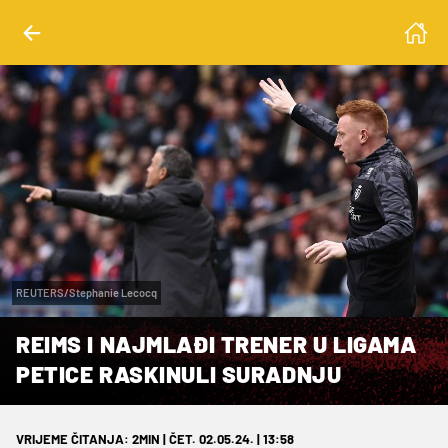
REUTERS/Stephanie Lecocq
REIMS I NAJMLAĐI TRENER U LIGAMA
PETICE RASKINULI SURADNJU
VRIJEME ČITANJA: 2MIN | ČET. 02.05.24. | 13:58