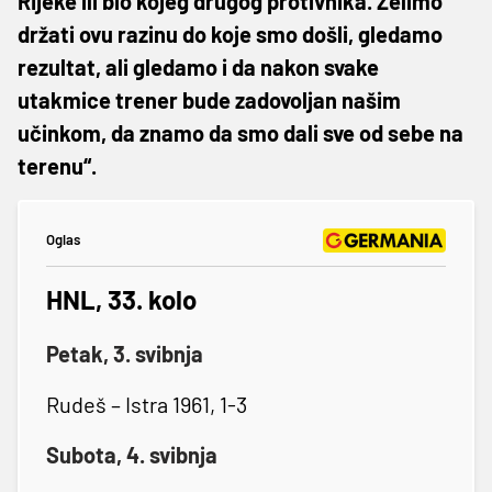
Rijeke ili bio kojeg drugog protivnika. Želimo
držati ovu razinu do koje smo došli, gledamo
rezultat, ali gledamo i da nakon svake
utakmice trener bude zadovoljan našim
učinkom, da znamo da smo dali sve od sebe na
terenu“.
Oglas
HNL, 33. kolo
Petak, 3. svibnja
Rudeš – Istra 1961, 1-3
Subota, 4. svibnja