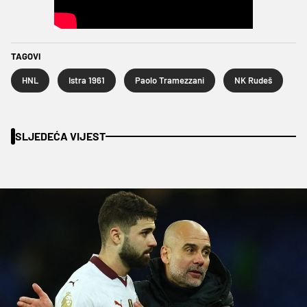
TAGOVI
HNL
Istra 1961
Paolo Tramezzani
NK Rudeš
SLJEDEĆA VIJEST