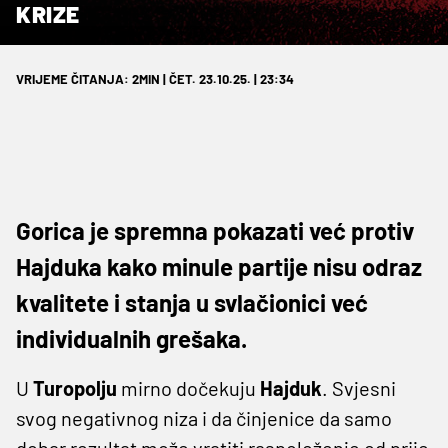
KRIZE
VRIJEME ČITANJA: 2MIN | ČET. 23.10.25. | 23:34
Gorica je spremna pokazati već protiv
Hajduka kako minule partije nisu odraz
kvalitete i stanja u svlačionici već
individualnih grešaka.
U
Turopolju
mirno dočekuju
Hajduk
. Svjesni
svog negativnog niza i da činjenice da samo
dobar rezultat može vratiti raspoloženje od prije