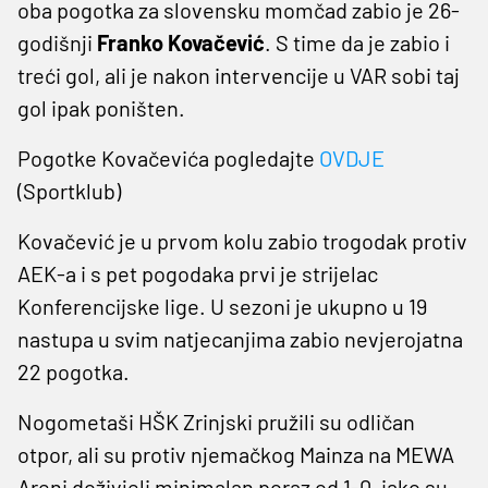
oba pogotka za slovensku momčad zabio je 26-
godišnji
Franko Kovačević
. S time da je zabio i
treći gol, ali je nakon intervencije u VAR sobi taj
gol ipak poništen.
Pogotke Kovačevića pogledajte
OVDJE
(Sportklub)
Kovačević je u prvom kolu zabio trogodak protiv
AEK-a i s pet pogodaka prvi je strijelac
Konferencijske lige. U sezoni je ukupno u 19
nastupa u svim natjecanjima zabio nevjerojatna
22 pogotka.
Nogometaši HŠK Zrinjski pružili su odličan
otpor, ali su protiv njemačkog Mainza na MEWA
Areni doživjeli minimalan poraz od 1-0, iako su