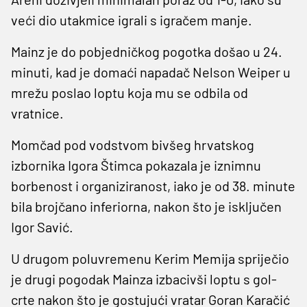
veći dio utakmice igrali s igračem manje.
Mainz je do pobjedničkog pogotka došao u 24.
minuti, kad je domaći napadač Nelson Weiper u
mrežu poslao loptu koja mu se odbila od
vratnice.
Momčad pod vodstvom bivšeg hrvatskog
izbornika Igora Štimca pokazala je iznimnu
borbenost i organiziranost, iako je od 38. minute
bila brojčano inferiorna, nakon što je isključen
Igor Savić.
U drugom poluvremenu Kerim Memija spriječio
je drugi pogodak Mainza izbacivši loptu s gol-
crte nakon što je gostujući vratar Goran Karačić