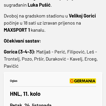
sugrađanin
Luka
Pušić
.
Dvoboj na gradskom stadionu u
Velikoj
Gorici
počinje u 18 sati uz izravan prijenos na
MAXSPORT
1
kanalu.
Očekivani sastav:
Gorica (3-4-3):
Matijaš - Perić, Filipović, Leš -
Trontelj, Pozo, Pršir, Duraković - Kavelj, Erceg,
Pavičić
Oglas
HNL, 11. kolo
Petak, 24. listopada