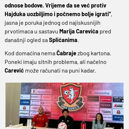
odnose bodove. Vrijeme da se već protiv
Hajduka uozbiljimo i počnemo bolje igrati”
,
jasna je poruka jednog od najiskusnijih
prvotimaca u sastavu
Marija
Carevića
pred
današnji ogled sa
Splićanima
.
Kod domaćina nema
Čabraje
zbog kartona.
Poneki imaju sitnih problema, ali načelno
Carević
može računati na puni kadar.