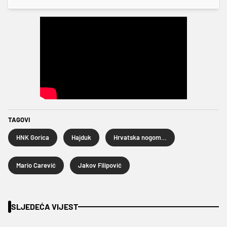
TAGOVI
HNK Gorica
Hajduk
Hrvatska nogometna liga
Mario Carević
Jakov Filipović
SLJEDEĆA VIJEST