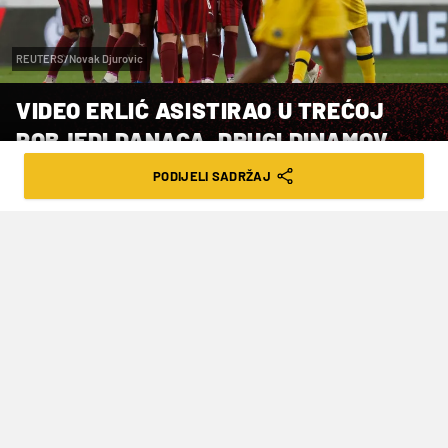
REUTERS/Novak Djurovic
VIDEO ERLIĆ ASISTIRAO U TREĆOJ
POBJEDI DANACA, DRUGI DINAMOV
PROTIVNIK 'PAO' U GOLIJADI PROTIV
PODIJELI SADRŽAJ
GRKA
VRIJEME ČITANJA: 2MIN | ČET. 23.10.25. | 23:34
Za danski sastav to je bila treća