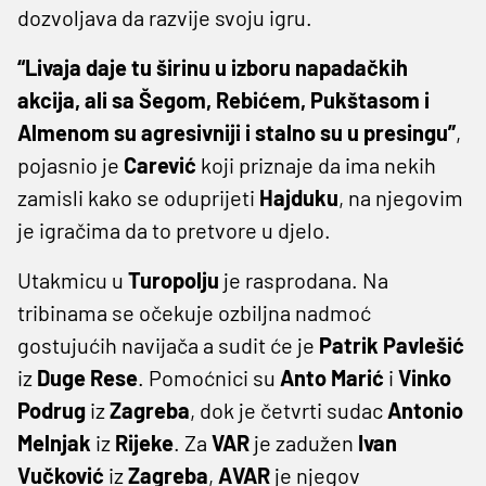
dozvoljava da razvije svoju igru.
“Livaja daje tu širinu u izboru napadačkih
akcija, ali sa Šegom, Rebićem, Pukštasom i
Almenom su agresivniji i stalno su u presingu”
,
pojasnio je
Carević
koji priznaje da ima nekih
zamisli kako se oduprijeti
Hajduku
, na njegovim
je igračima da to pretvore u djelo.
Utakmicu u
Turopolju
je rasprodana. Na
tribinama se očekuje ozbiljna nadmoć
gostujućih navijača a sudit će je
Patrik
Pavlešić
iz
Duge
Rese
. Pomoćnici su
Anto
Marić
i
Vinko
Podrug
iz
Zagreba
, dok je četvrti sudac
Antonio
Melnjak
iz
Rijeke
. Za
VAR
je zadužen
Ivan
Vučković
iz
Zagreba
,
AVAR
je njegov