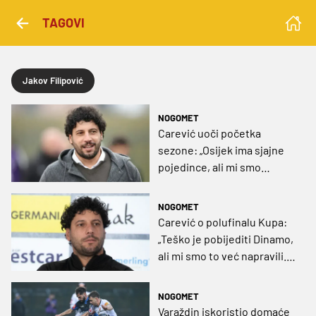
TAGOVI
Jakov Filipović
NOGOMET
Carević uoči početka
sezone: „Osijek ima sjajne
pojedince, ali mi smo
spremni na iskorak“
NOGOMET
Carević o polufinalu Kupa:
„Teško je pobijediti Dinamo,
ali mi smo to već napravili.
Ako nas malo pomazi
sreća...”
NOGOMET
Varaždin iskoristio domaće