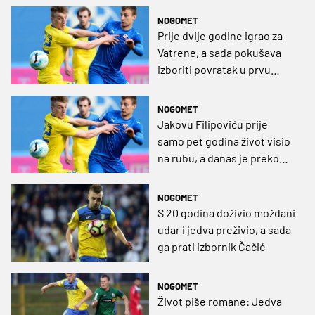
NOGOMET
Prije dvije godine igrao za
Vatrene, a sada pokušava
izboriti povratak u prvu
belgijsku ligu
NOGOMET
Jakovu Filipoviću prije
samo pet godina život visio
na rubu, a danas je preko
reprezentacije stigao do
velikog transfera u Belgiju!
NOGOMET
S 20 godina doživio moždani
udar i jedva preživio, a sada
ga prati izbornik Čačić
NOGOMET
Život piše romane: Jedva