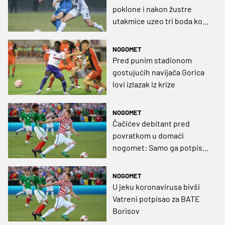
poklone i nakon žustre
utakmice uzeo tri boda kod
Gorice
NOGOMET
Pred punim stadionom
gostujućih navijača Gorica
lovi izlazak iz krize
NOGOMET
Čačićev debitant pred
povratkom u domaći
nogomet: Samo ga potpis
dijeli od dresa turopoljskog
prvoligaša
NOGOMET
U jeku koronavirusa bivši
Vatreni potpisao za BATE
Borisov