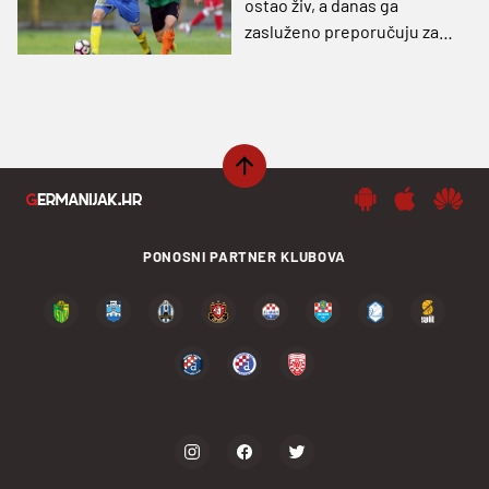
ostao živ, a danas ga
zasluženo preporučuju za
reprezentaciju!
PONOSNI PARTNER KLUBOVA