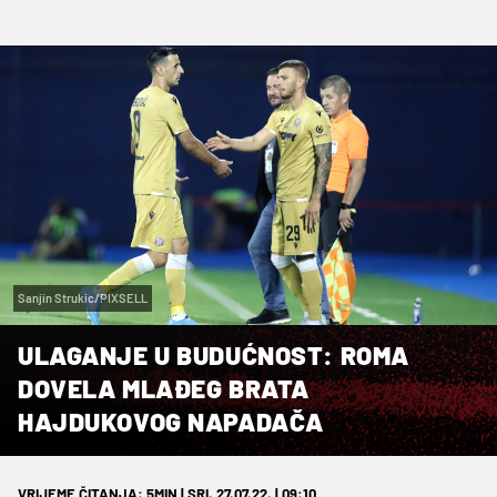
Sanjin Strukic/PIXSELL
ULAGANJE U BUDUĆNOST: ROMA
DOVELA MLAĐEG BRATA
HAJDUKOVOG NAPADAČA
VRIJEME ČITANJA: 5MIN | SRI. 27.07.22. | 09:10