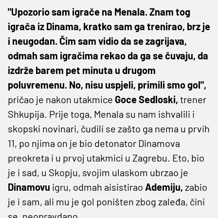
"Upozorio sam igrače na Menala. Znam tog
igrača iz Dinama, kratko sam ga trenirao, brz je
i neugodan. Čim sam vidio da se zagrijava,
odmah sam igračima rekao da ga se čuvaju, da
izdrže barem pet minuta u drugom
poluvremenu. No, nisu uspjeli, primili smo gol",
pričao je nakon utakmice
Goce Sedloski,
trener
Shkupija. Prije toga, Menala su nam ishvalili i
skopski novinari, čudili se zašto ga nema u prvih
11, po njima on je bio detonator Dinamova
preokreta i u prvoj utakmici u Zagrebu. Eto, bio
je i sad, u Skopju, svojim ulaskom ubrzao je
Dinamovu
igru, odmah aisistirao
Ademiju,
zabio
je i sam, ali mu je gol poništen zbog zaleđa, čini
se, neopravdano.