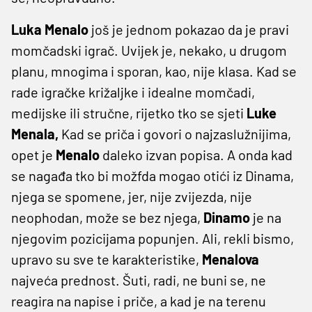
Luka Menalo
još je jednom pokazao da je pravi
momčadski igrač. Uvijek je, nekako, u drugom
planu, mnogima i sporan, kao, nije klasa. Kad se
rade igračke križaljke i idealne momčadi,
medijske ili stručne, rijetko tko se sjeti
Luke
Menala,
Kad se priča i govori o najzaslužnijima,
opet je
Menalo
daleko izvan popisa. A onda kad
se nagađa tko bi možfda mogao otići iz Dinama,
njega se spomene, jer, nije zvijezda, nije
neophodan, može se bez njega,
Dinamo
je na
njegovim pozicijama popunjen. Ali, rekli bismo,
upravo su sve te karakteristike,
Menalova
najveća prednost. Šuti, radi, ne buni se, ne
reagira na napise i priče, a kad je na terenu