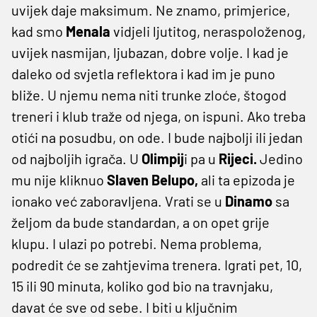
uvijek daje maksimum. Ne znamo, primjerice,
kad smo
Menala
vidjeli ljutitog, neraspoloženog,
uvijek nasmijan, ljubazan, dobre volje. I kad je
daleko od svjetla reflektora i kad im je puno
bliže. U njemu nema niti trunke zloće, štogod
treneri i klub traže od njega, on ispuni. Ako treba
otići na posudbu, on ode. I bude najbolji ili jedan
od najboljih igrača. U
Olimpij
i pa u
Rijeci.
Jedino
mu nije kliknuo
Slaven Belupo,
ali ta epizoda je
ionako već zaboravljena. Vrati se u
Dinamo
sa
željom da bude standardan, a on opet grije
klupu. I ulazi po potrebi. Nema problema,
podredit će se zahtjevima trenera. Igrati pet, 10,
15 ili 90 minuta, koliko god bio na travnjaku,
davat će sve od sebe. I biti u ključnim