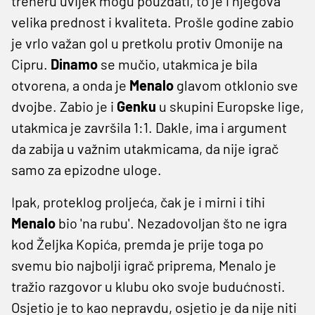
treneru uvijek mogu pouzdati, to je i njegova
velika prednost i kvaliteta. Prošle godine zabio
je vrlo važan gol u pretkolu protiv Omonije na
Cipru.
Dinamo
se mučio, utakmica je bila
otvorena, a onda je
Menalo
glavom otklonio sve
dvojbe. Zabio je i
Genku
u skupini Europske lige,
utakmica je završila 1:1. Dakle, ima i argument
da zabija u važnim utakmicama, da nije igrač
samo za epizodne uloge.
Ipak, proteklog proljeća, čak je i mirni i tihi
Menalo
bio 'na rubu'. Nezadovoljan što ne igra
kod Željka Kopića, premda je prije toga po
svemu bio najbolji igrač priprema, Menalo je
tražio razgovor u klubu oko svoje budućnosti.
Osjetio je to kao nepravdu, osjetio je da nije niti