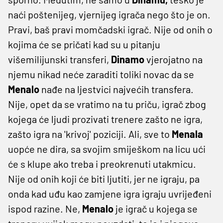
naći poštenijeg, vjernijeg igrača nego što je on.
Pravi, baš pravi momčadski igrač. Nije od onih o
kojima će se pričati kad su u pitanju
višemilijunski transferi,
Dinamo
vjerojatno na
njemu nikad neće zaraditi toliki novac da se
Menalo
nađe na ljestvici najvećih transfera.
Nije, opet da se vratimo na tu priču, igrač zbog
kojega će ljudi prozivati trenere zašto ne igra,
zašto igra na 'krivoj' poziciji. Ali, sve to
Menala
uopće ne dira, sa svojim smiješkom na licu ući
će s klupe ako treba i preokrenuti utakmicu.
Nije od onih koji će biti ljutiti, jer ne igraju, pa
onda kad uđu kao zamjene igra igraju uvrijeđeni
ispod razine. Ne,
Menalo
je igrač u kojega se