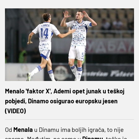
Menalo 'faktor X', Ademi opet junak u teškoj
pobjedi, Dinamo osigurao europsku jesen
(VIDEO)
Od
Menala
u Dinamu ima boljih igrača, to nije
sporno. Međutim, ne samo u
Dinamu,
teško je