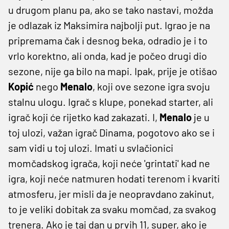
u drugom planu pa, ako se tako nastavi, možda
je odlazak iz Maksimira najbolji put. Igrao je na
pripremama čak i desnog beka, odradio je i to
vrlo korektno, ali onda, kad je počeo drugi dio
sezone, nije ga bilo na mapi. Ipak, prije je otišao
Kopić
nego
Menalo
, koji ove sezone igra svoju
stalnu ulogu. Igrač s klupe, ponekad starter, ali
igrač koji će rijetko kad zakazati. I,
Menalo
je u
toj ulozi, važan igrač Dinama, pogotovo ako se i
sam vidi u toj ulozi. Imati u svlačionici
momčadskog igrača, koji neće 'grintati' kad ne
igra, koji neće natmuren hodati terenom i kvariti
atmosferu, jer misli da je neopravdano zakinut,
to je veliki dobitak za svaku momčad, za svakog
trenera. Ako je taj dan u prvih 11, super, ako je